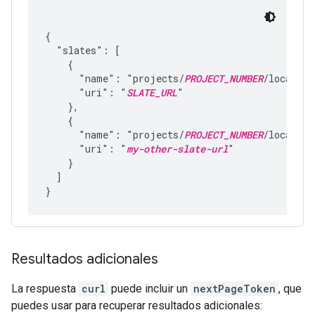
{

  "slates": [

    {

      "name": "projects/
PROJECT_NUMBER
/location
      "uri": "
SLATE_URL
"

    },

    {

      "name": "projects/
PROJECT_NUMBER
/location
      "uri": "
my-other-slate-url
"

    }

  ]

Resultados adicionales
La respuesta
curl
puede incluir un
nextPageToken
, que
puedes usar para recuperar resultados adicionales: