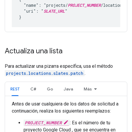
  "name": "projects/
PROJECT_NUMBER
/locations/
LO
  "uri": "
SLATE_URL
"

Actualiza una lista
Para actualizar una pizarra específica, usa el método
projects.locations.slates.patch
.
REST
C#
Go
Java
Más
Antes de usar cualquiera de los datos de solicitud a
continuación, realiza los siguientes reemplazos:
PROJECT_NUMBER
: Es el número de tu
proyecto Google Cloud , que se encuentra en