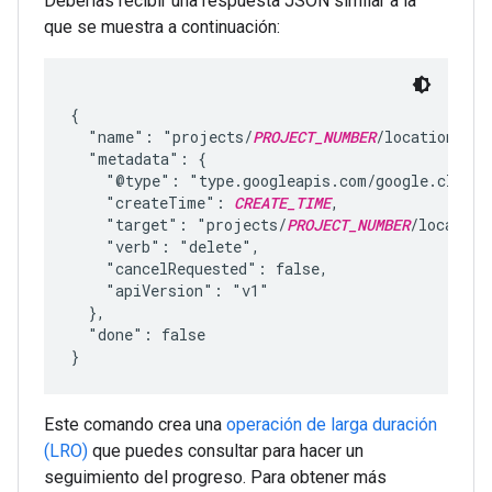
Deberías recibir una respuesta JSON similar a la
que se muestra a continuación:
{

  "name": "projects/
PROJECT_NUMBER
/locations/
LO
  "metadata": {

    "@type": "type.googleapis.com/google.cloud.
    "createTime": 
CREATE_TIME
,

    "target": "projects/
PROJECT_NUMBER
/location
    "verb": "delete",

    "cancelRequested": false,

    "apiVersion": "v1"

  },

  "done": false

Este comando crea una
operación de larga duración
(LRO)
que puedes consultar para hacer un
seguimiento del progreso. Para obtener más