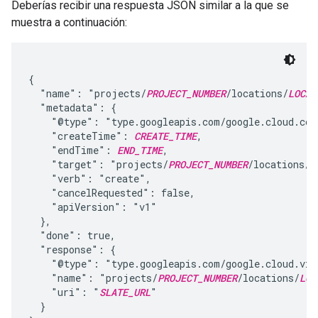
Deberías recibir una respuesta JSON similar a la que se
muestra a continuación:
{

  "name": "projects/
PROJECT_NUMBER
/locations/
LOCAT
  "metadata": {

    "@type": "type.googleapis.com/google.cloud.com
    "createTime": 
CREATE_TIME
,

    "endTime": 
END_TIME
,

    "target": "projects/
PROJECT_NUMBER
/locations/
L
    "verb": "create",

    "cancelRequested": false,

    "apiVersion": "v1"

  },

  "done": true,

  "response": {

    "@type": "type.googleapis.com/google.cloud.vide
    "name": "projects/
PROJECT_NUMBER
/locations/
LOC
    "uri": "
SLATE_URL
"

  }
