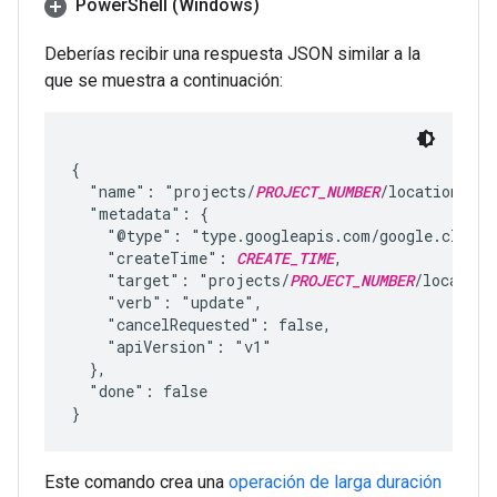
Power
Shell (Windows)
Deberías recibir una respuesta JSON similar a la
que se muestra a continuación:
{

  "name": "projects/
PROJECT_NUMBER
/locations/
LO
  "metadata": {

    "@type": "type.googleapis.com/google.cloud.
    "createTime": 
CREATE_TIME
,

    "target": "projects/
PROJECT_NUMBER
/location
    "verb": "update",

    "cancelRequested": false,

    "apiVersion": "v1"

  },

  "done": false

Este comando crea una
operación de larga duración