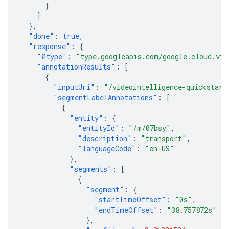
}
]
},
"done"
:
true
,
"response"
:
{
"@type"
:
"type.googleapis.com/google.cloud.vid
"annotationResults"
:
[
{
"inputUri"
:
"/videointelligence-quickstart
"segmentLabelAnnotations"
:
[
{
"entity"
:
{
"entityId"
:
"/m/07bsy"
,
"description"
:
"transport"
,
"languageCode"
:
"en-US"
},
"segments"
:
[
{
"segment"
:
{
"startTimeOffset"
:
"0s"
,
"endTimeOffset"
:
"38.757872s"
},