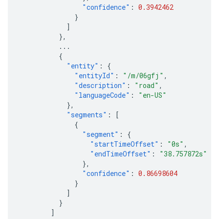
"confidence"
:
0.3942462
}
]
},
...
{
"entity"
:
{
"entityId"
:
"/m/06gfj"
,
"description"
:
"road"
,
"languageCode"
:
"en-US"
},
"segments"
:
[
{
"segment"
:
{
"startTimeOffset"
:
"0s"
,
"endTimeOffset"
:
"38.757872s"
},
"confidence"
:
0.86698604
}
]
}
]