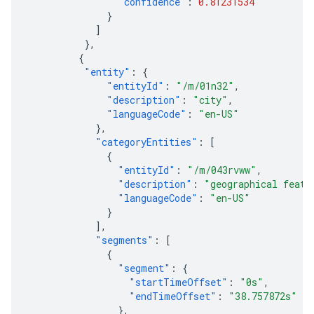
"confidence"
:
0.81231534
}
]
},
{
"entity"
:
{
"entityId"
:
"/m/01n32"
,
"description"
:
"city"
,
"languageCode"
:
"en-US"
},
"categoryEntities"
:
[
{
"entityId"
:
"/m/043rvww"
,
"description"
:
"geographical featu
"languageCode"
:
"en-US"
}
],
"segments"
:
[
{
"segment"
:
{
"startTimeOffset"
:
"0s"
,
"endTimeOffset"
:
"38.757872s"
},