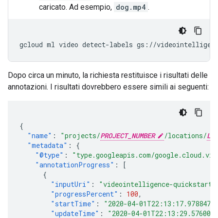
caricato. Ad esempio,
dog.mp4
.
gcloud ml video detect-labels gs://videointelligen
Dopo circa un minuto, la richiesta restituisce i risultati delle
annotazioni. I risultati dovrebbero essere simili ai seguenti:
{
"name"
:
"projects/
PROJECT_NUMBER
/locations/
LO
"metadata"
:
{
"@type"
:
"type.googleapis.com/google.cloud.vid
"annotationProgress"
:
[
{
"inputUri"
:
"videointelligence-quickstart-
"progressPercent"
:
100
,
"startTime"
:
"2020-04-01T22:13:17.978847Z
"updateTime"
:
"2020-04-01T22:13:29.576004