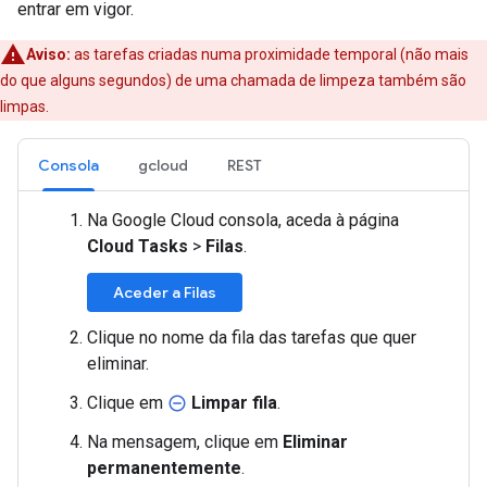
entrar em vigor.
Aviso:
as tarefas criadas numa proximidade temporal (não mais
do que alguns segundos) de uma chamada de limpeza também são
limpas.
Consola
gcloud
REST
Na Google Cloud consola, aceda à página
Cloud Tasks
>
Filas
.
Aceder a Filas
Clique no nome da fila das tarefas que quer
eliminar.
Clique em
Limpar fila
.
remove_circle_outline
Na mensagem, clique em
Eliminar
permanentemente
.