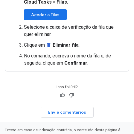
Cloud Tasks
>
Filas
.
Aceder a Filas
Selecione a caixa de verificação da fila que
quer eliminar.
Clique em
Eliminar fila
.
delete
No comando, escreva o nome da fila e, de
seguida, clique em
Confirmar
.
Isso foi útil?
Envie comentários
Exceto em caso de indicação contrária, o conteúdo desta página é