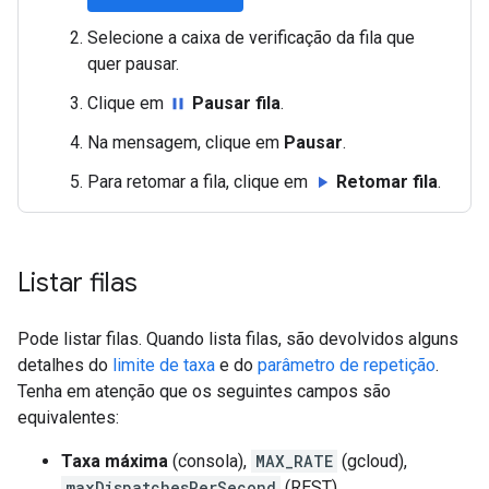
Selecione a caixa de verificação da fila que
quer pausar.
Clique em
Pausar fila
.
pause
Na mensagem, clique em
Pausar
.
Para retomar a fila, clique em
Retomar fila
.
play_arrow
Listar filas
Pode listar filas. Quando lista filas, são devolvidos alguns
detalhes do
limite de taxa
e do
parâmetro de repetição
.
Tenha em atenção que os seguintes campos são
equivalentes:
Taxa máxima
(consola),
MAX_RATE
(gcloud),
maxDispatchesPerSecond
(REST)