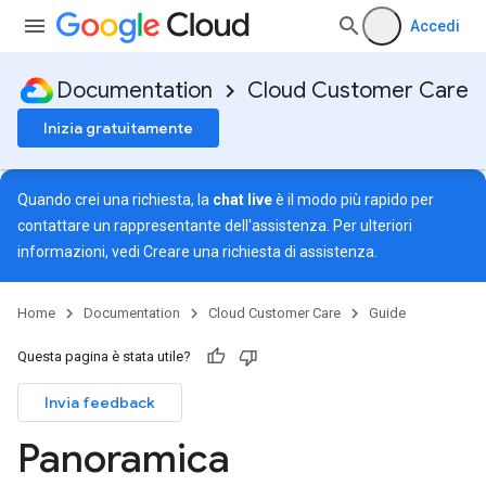
Accedi
Documentation
Cloud Customer Care
Inizia gratuitamente
Quando crei una richiesta, la
chat live
è il modo più rapido per
contattare un rappresentante dell'assistenza. Per ulteriori
informazioni, vedi
Creare una richiesta di assistenza
.
Home
Documentation
Cloud Customer Care
Guide
Questa pagina è stata utile?
Invia feedback
Panoramica