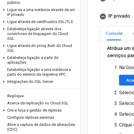
público
Ligue-se a uma instância através de um
IP privado
IP privado
Ligue através de certificados SSL
/
TLS
Estabeleça ligação através dos
Consola
conectores de linguagem do Cloud
SQL
Ligue através do proxy Auth do Cloud
Atribua um i
SQL
serviços pa
Estabeleça ligação a partir de
aplicações
Na Goo
Estabeleça ligação a uma instância a
partir do exterior da respetiva VPC
Ace
Integrações do SQL Server
Seleci
Replique
Seleci
Acerca da replicação no Cloud SQL
Crie e faça a gestão de réplicas
Seleci
Configure réplicas externas
Clique
Ative a captura de dados de alterações
(CDC)