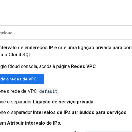
gcloud
ntervalo de endereços IP e crie uma ligação privada para con
ra o Cloud SQL
gle Cloud consola, aceda à página
Redes VPC
.
da a redes de VPC
one a rede de VPC
default
.
one o separador
Ligação de serviço privada
.
one o separador
Intervalos de IPs atribuídos para serviços
.
 em
Atribuir intervalo de IPs
.