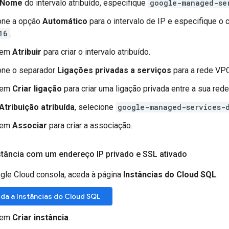
Nome
do intervalo atribuído, especifique
google-managed-se
one a opção
Automático
para o intervalo de IP e especifique o
16
.
 em
Atribuir
para criar o intervalo atribuído.
one o separador
Ligações privadas a serviços
para a rede VP
 em
Criar ligação
para criar uma ligação privada entre a sua red
Atribuição atribuída
, selecione
google-managed-services-
 em
Associar
para criar a associação.
stância com um endereço IP privado e SSL ativado
gle Cloud consola, aceda à página
Instâncias do Cloud SQL
.
da a Instâncias do Cloud SQL
 em
Criar instância
.