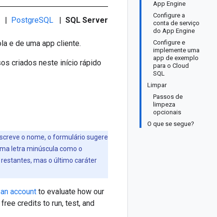
App Engine
Configure a
|
PostgreSQL
|
SQL Server
conta de serviço
do App Engine
la e de uma app cliente.
Configure e
implemente uma
app de exemplo
os criados neste início rápido
para o Cloud
SQL
Limpar
Passos de
limpeza
opcionais
O que se segue?
escreve o nome, o formulário sugere
 uma letra minúscula como o
 restantes, mas o último caráter
 an account
to evaluate how our
ree credits to run, test, and