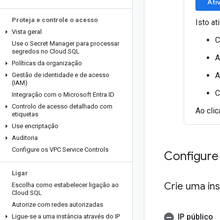
Ati
Proteja e controle o acesso
Isto at
Vista geral
C
Use o Secret Manager para processar
segredos no Cloud SQL
A
Políticas da organização
A
Gestão de identidade e de acesso
(IAM)
C
Integração com o Microsoft Entra ID
Controlo de acesso detalhado com
Ao cli
etiquetas
Use encriptação
Auditoria
Configure os VPC Service Controls
Configure
Ligar
Crie uma in
Escolha como estabelecer ligação ao
Cloud SQL
Autorize com redes autorizadas
IP público
Ligue-se a uma instância através do IP