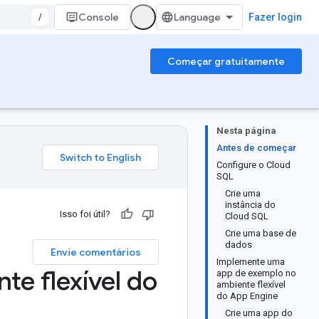
/
Console
Fazer login
Começar gratuitamente
Nesta página
Antes de começar
Configure o Cloud
SQL
Crie uma
instância do
Isso foi útil?
Cloud SQL
Crie uma base de
dados
Envie comentários
Implemente uma
te flexível do
app de exemplo no
ambiente flexível
do App Engine
Crie uma app do