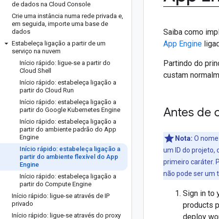
de dados na Cloud Console
Crie uma instância numa rede privada e
,
em seguida
,
importe uma base de
Saiba como imp
dados
App Engine
liga
Estabeleça ligação a partir de um
serviço na nuvem
Partindo do pri
Início rápido: ligue-se a partir do
Cloud Shell
custam normalm
Início rápido: estabeleça ligação a
partir do Cloud Run
Início rápido: estabeleça ligação a
Antes de 
partir do Google Kubernetes Engine
Início rápido: estabeleça ligação a
partir do ambiente padrão do App
Engine
Nota:
O nome q
Início rápido: estabeleça ligação a
um ID do projeto, 
partir do ambiente flexível do App
primeiro caráter.
Engine
não pode ser um t
Início rápido: estabeleça ligação a
partir do Compute Engine
Sign in to
Início rápido: ligue-se através de IP
privado
products p
Início rápido: ligue-se através do proxy
deploy wo