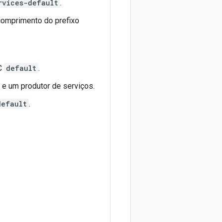
rvices-default
.
 comprimento do prefixo
C
default
.
e e um produtor de serviços.
default
.