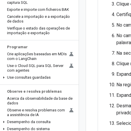
captura SQL
Clique
Exporte e importe com ficheiros BAK
Certifi
Cancele a importação e a exportação
de dados
No ca
Verifique o estado das operações de
importação e exportação
No ca
palavra
Programar
Na se
Crie aplicações baseadas em MDIs
com o Lang
Chain
Clique
Use o Cloud SQL para SQL Server
com agentes
Expand
Use consultas guardadas
Na reg
Observe e resolva problemas
Expand
Acerca da observabilidade da base de
dados
Desmar
Observe e resolva problemas com
privado
a assistência de IA
Desempenho da consulta
Selecio
Desempenho do sistema