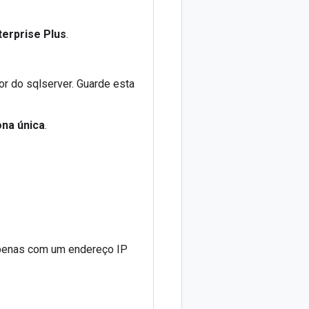
terprise Plus
.
dor do sqlserver. Guarde esta
na única
.
apenas com um endereço IP