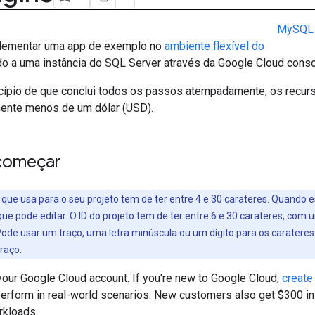
MySQL
lementar uma app de exemplo no
ambiente flexível do
do a uma instância do SQL Server através da Google Cloud conso
ncípio de que conclui todos os passos atempadamente, os recurs
ente menos de um dólar (USD).
começar
ue usa para o seu projeto tem de ter entre 4 e 30 carateres. Quando 
que pode editar. O ID do projeto tem de ter entre 6 e 30 carateres, com
 Pode usar um traço, uma letra minúscula ou um dígito para os carateres
raço.
 your Google Cloud account. If you're new to Google Cloud,
create
erform in real-world scenarios. New customers also get $300 in f
rkloads.