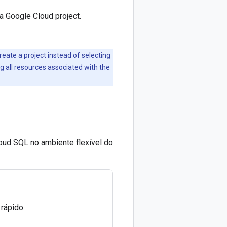
 a Google Cloud project.
create a project instead of selecting
ng all resources associated with the
oud SQL no ambiente flexível do
 rápido.