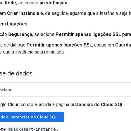
nu
Rede
, selecione
predefinição
.
 em
Criar instância
e, de seguida, aguarde que a instância seja in
 em
Ligações
.
cção
Segurança
, selecione
Permitir apenas ligações SSL
para
xa de diálogo
Permitir apenas ligações SSL
, clique em
Guardar
 que a instância seja reiniciada.
se de dados
gcloud
gle Cloud consola, aceda à página
Instâncias do Cloud SQL
.
da a Instâncias do Cloud SQL
one
quickstart-instance
.