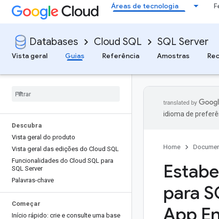
Áreas de tecnologia
F
Databases
Cloud SQL
SQL Server
Vista geral
Guias
Referência
Amostras
Rec
idioma de preferê
Descubra
Vista geral do produto
Home
Documen
Vista geral das edições do Cloud SQL
Funcionalidades do Cloud SQL para
Estabe
SQL Server
Palavras-chave
para S
Começar
App En
Início rápido: crie e consulte uma base