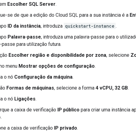
 em
Escolher SQL Server
.
que-se de que a edição do Cloud SQL para a sua instância é a
En
mpo
ID da instância
, introduza
quickstart-instance
.
mpo
Palavra-passe
, introduza uma palavra-passe para o utiliza
-passe para utilização futura.
cção
Escolher região e disponibilidade por zona
, selecione
Zo
 no menu
Mostrar opções de configuração
.
a o nó
Configuração da máquina
.
ião
Formas de máquinas
, selecione a forma
4 vCPU, 32 GB
.
a o nó
Ligações
.
que a caixa de verificação
IP público
para criar uma instância 
.
ne a caixa de verificação
IP privado
.