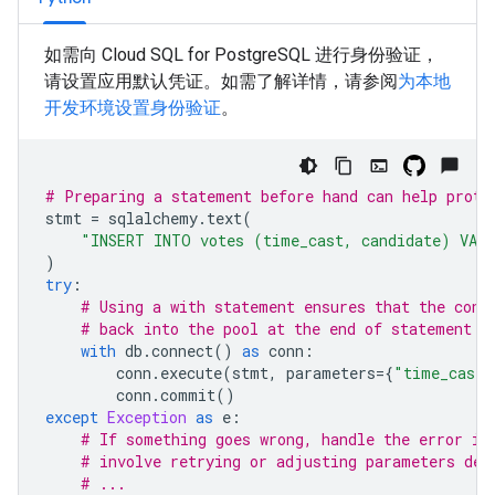
如需向 Cloud SQL for PostgreSQL 进行身份验证，
请设置应用默认凭证。如需了解详情，请参阅
为本地
开发环境设置身份验证
。
# Preparing a statement before hand can help prote
stmt
=
sqlalchemy
.
text
(
"INSERT INTO votes (time_cast, candidate) VAL
)
try
:
# Using a with statement ensures that the conn
# back into the pool at the end of statement (
with
db
.
connect
()
as
conn
:
conn
.
execute
(
stmt
,
parameters
=
{
"time_cast"
conn
.
commit
()
except
Exception
as
e
:
# If something goes wrong, handle the error in
# involve retrying or adjusting parameters dep
# ...