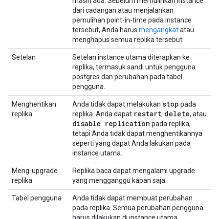
masih ada. Sebelum memulihkan instance
dari cadangan atau menjalankan
pemulihan point-in-time pada instance
tersebut, Anda harus
mengangkat
atau
menghapus semua replika tersebut.
Setelan
Setelan instance utama diterapkan ke
replika, termasuk sandi untuk pengguna
postgres dan perubahan pada tabel
pengguna.
stop
Menghentikan
Anda tidak dapat melakukan
pada
restart
delete
replika
replika. Anda dapat
,
, atau
disable replication
pada replika,
tetapi Anda tidak dapat menghentikannya
seperti yang dapat Anda lakukan pada
instance utama.
Meng-upgrade
Replika baca dapat mengalami upgrade
replika
yang mengganggu kapan saja.
Tabel pengguna
Anda tidak dapat membuat perubahan
pada replika. Semua perubahan pengguna
harus dilakukan di instance utama.