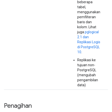
beberapa
tabel,
menggunakan
pemfilteran
baris dan
kolom. Lihat
juga
pglogical
2.1 dan
Replikasi Logis
di PostgreSQL
10
.
Replikasi ke
tujuan non-
PostgreSQL
(mengubah
pengambilan
data)
Penagihan