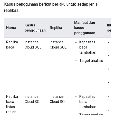
Kasus penggunaan berikut berlaku untuk setiap jenis
replikasi.
Manfaat dan
Kasus
Info
Nama
Replika
kasus
penggunaan
sele
penggunaan
Replika
Instance
Instance
Kapasitas
M
baca
Cloud SQL
Cloud SQL
baca
r
tambahan
M
Target analisis
r
M
r
J
r
Replika
Instance
Instance
Kapasitas
M
baca
Cloud SQL
Cloud SQL
baca
r
lintas
tambahan
M
region
Target analisis
r