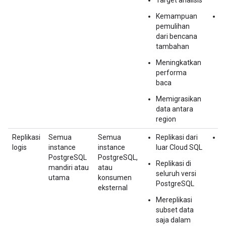
Kemampuan
M
pemulihan
r
dari bencana
tambahan
Meningkatkan
performa
baca
Memigrasikan
data antara
region
Replikasi
Semua
Semua
Replikasi dari
M
logis
instance
instance
luar Cloud SQL
r
PostgreSQL
PostgreSQL,
l
Replikasi di
mandiri atau
atau
seluruh versi
utama
konsumen
PostgreSQL
eksternal
Mereplikasi
subset data
saja dalam