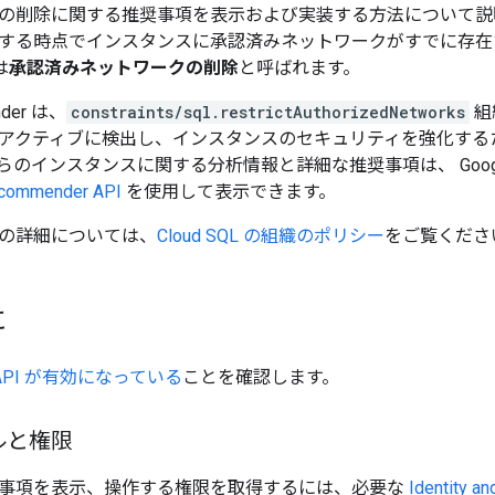
の削除に関する推奨事項を表示および実装する方法について説
する時点でインスタンスに承認済みネットワークがすでに存在
は
承認済みネットワークの削除
と呼ばれます。
der は、
constraints/sql.restrictAuthorizedNetworks
組
アクティブに検出し、インスタンスのセキュリティを強化する
のインスタンスに関する分析情報と詳細な推奨事項は、 Google 
commender API
を使用して表示できます。
の詳細については、
Cloud SQL の組織のポリシー
をご覧くださ
に
r API が有効になっている
ことを確認します。
ルと権限
事項を表示、操作する権限を取得するには、必要な
Identity 