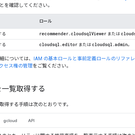
とを確認してください。
ロール
recommender
.
cloudsql
Viewer
cloud
する
または
cloudsql
.
editor
cloudsql
.
admin
する
または
。
詳細については、
IAM の基本ロールと事前定義ロールのリファ
クセス権の管理
をご覧ください。
を一覧取得する
取得する手順は次のとおりです。
gcloud
API