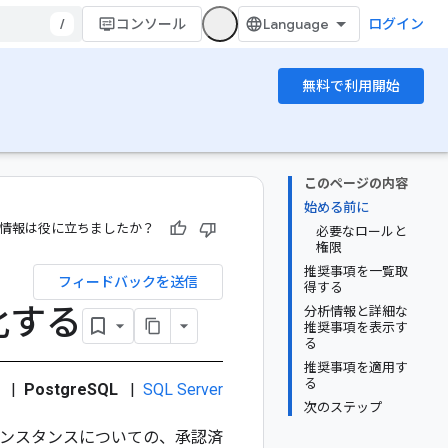
/
コンソール
ログイン
無料で利用開始
このページの内容
始める前に
情報は役に立ちましたか？
必要なロールと
権限
推奨事項を一覧取
フィードバックを送信
得する
化する
分析情報と詳細な
推奨事項を表示す
る
推奨事項を適用す
る
|
PostgreSQL
|
SQL Server
次のステップ
ンスタンスについての、承認済