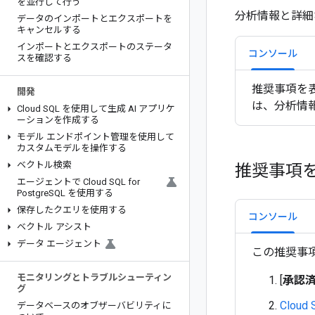
を並行して行う
分析情報と詳細
データのインポートとエクスポートを
キャンセルする
インポートとエクスポートのステータ
コンソール
スを確認する
推奨事項を
開発
は、分析情
Cloud SQL を使用して生成 AI アプリケ
ーションを作成する
モデル エンドポイント管理を使用して
カスタムモデルを操作する
ベクトル検索
推奨事項
エージェントで Cloud SQL for
Postgre
SQL を使用する
保存したクエリを使用する
コンソール
ベクトル アシスト
データ エージェント
この推奨事
モニタリングとトラブルシューティン
[
承認
グ
Cloud 
データベースのオブザーバビリティに