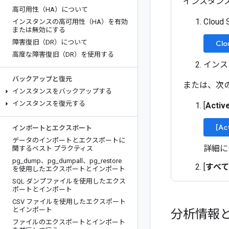
インスタン
高可用性（HA）について
Cloud 
インスタンスの高可用性（HA）を有効
または無効にする
障害復旧（DR）について
Cl
高度な障害復旧（DR）を使用する
インス
バックアップと復元
または、次
インスタンスをバックアップする
インスタンスを復元する
[
Activ
[Ac
インポートとエクスポート
データのインポートとエクスポートに
詳細に
関するベスト プラクティス
pg
_
dump、pg
_
dumpall、pg
_
restore
[
すべ
を使用したエクスポートとインポート
SQL ダンプファイルを使用したエクス
ポートとインポート
CSV ファイルを使用したエクスポート
とインポート
分析情報
ファイルのエクスポートとインポート