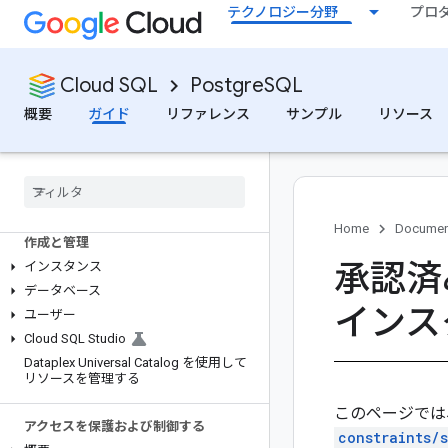
から接続する
テクノロジー分野
プロ
計画と準備を行う
概要
Cloud SQL
PostgreSQL
Cloud SQL のエディションの選択
概要
ガイド
リファレンス
サンプル
リソース
マシンシリーズを選択する
ストレージ オプションを選択する
対象リージョン
データ キャッシュの概要
Home
Documen
作成と管理
承認済
インスタンス
データベース
インス
ユーザー
Cloud SQL Studio
Dataplex Universal Catalog を使用して
リソースを管理する
このページでは
アクセスを保護および制御する
constraints/