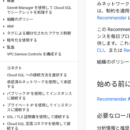
概要
みネットワーク
Secret Manager を使用して Cloud SQL
は、制約を適用
でシークレットを処理する
Recommender
組織のポリシー
IAM
この Recommen
タグによる細分化されたアクセス制御
ンスを毎日プロ
暗号化を使用する
供します。これら
監査
CLI
、または
Re
VPC Service Controls を構成する
組織のポリシー
コネクト
Cloud SQL への接続方法を選択する
承認済みネットワークを使用して承認
始める前
する
パブリック IP を使用してインスタンス
に接続する
Recommende
プライベート IP を使用してインスタン
スに接続する
必要なロー
SSL
/
TLS 証明書を使用して接続する
Cloud SQL 言語コネクタを使用して接
分析情報と推奨
続する