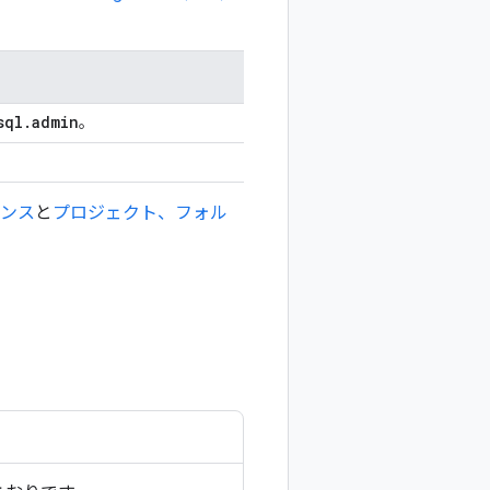
sql
.
admin
。
レンス
と
プロジェクト、フォル