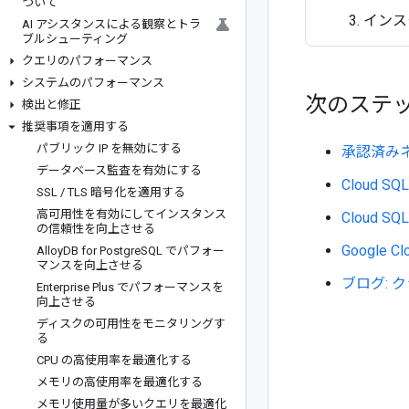
ついて
インス
AI アシスタンスによる観察とトラ
ブルシューティング
クエリのパフォーマンス
システムのパフォーマンス
次のステ
検出と修正
推奨事項を適用する
パブリック IP を無効にする
承認済み
データベース監査を有効にする
Cloud SQL
SSL
/
TLS 暗号化を適用する
高可用性を有効にしてインスタンス
Cloud 
の信頼性を向上させる
Google C
Alloy
DB for Postgre
SQL でパフォー
マンスを向上させる
ブログ:
Enterprise Plus でパフォーマンスを
向上させる
ディスクの可用性をモニタリングす
る
CPU の高使用率を最適化する
メモリの高使用率を最適化する
メモリ使用量が多いクエリを最適化