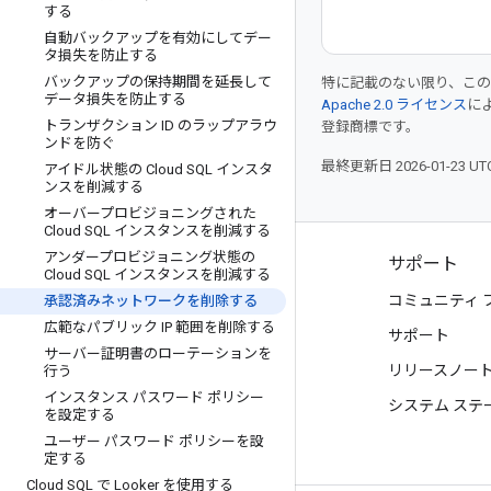
する
自動バックアップを有効にしてデー
タ損失を防止する
バックアップの保持期間を延長して
特に記載のない限り、こ
データ損失を防止する
Apache 2.0 ライセンス
に
トランザクション ID のラップアラウ
登録商標です。
ンドを防ぐ
最終更新日 2026-01-23 U
アイドル状態の Cloud SQL インスタ
ンスを削減する
オーバープロビジョニングされた
Cloud SQL インスタンスを削減する
アンダープロビジョニング状態の
プロダクトと料金
サポート
Cloud SQL インスタンスを削減する
すべてのプロダクトを見る
コミュニティ 
承認済みネットワークを削除する
広範なパブリック IP 範囲を削除する
Google Cloud の料金
サポート
サーバー証明書のローテーションを
Google Cloud Marketplace
リリースノー
行う
インスタンス パスワード ポリシー
お問い合わせ
システム ステ
を設定する
ユーザー パスワード ポリシーを設
定する
Cloud SQL で Looker を使用する