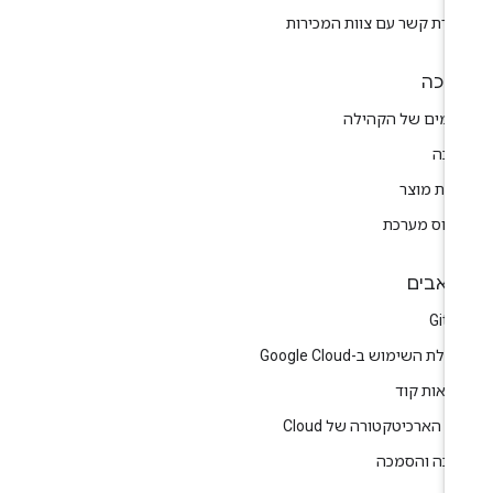
צירת קשר עם צוות המכירות
יכה
רומים של הקהילה
יכה
רות מוצר
טוס מערכת
אבים
GitH
לת השימוש ב-Google Cloud
גמאות קוד
ז הארכיטקטורה של Cloud
רכה והסמכה