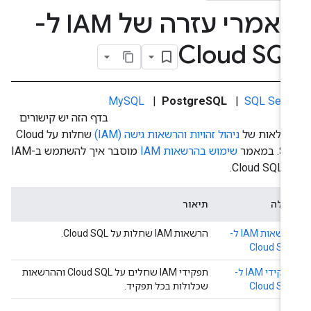
מאמרי עזרה של IAM ל-
Cloud SQ
MySQL
|
PostgreSQL
|
SQL Serv
בדף הזה יש קישורים
בלאות של
ניהול זהויות והרשאות גישה (IAM)
שחלות על Cloud
 במאמר
שימוש בהרשאות IAM
מוסבר איך להשתמש ב-IAM
Cloud.
בלה
תיאור
הרשאות IAM ל-
הרשאות IAM שחלות על Cloud SQL.
Cloud SQ
תפקידי IAM ל-
תפקידי IAM שחלים על Cloud SQL וההרשאות
Cloud SQ
שכלולות בכל תפקיד.