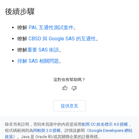
後續步驟
瞭解
PAL 互通性測試套件
。
瞭解
CBSD 與 Google SAS 的互通性
。
瞭解
重要 SAS 術語
。
排解 SAS 相關問題
。
這對你有幫助嗎？
提供意見
除非另有註明，否則本頁面中的內容是採用
創用 CC 姓名標示 4.0 授權
，
程式碼範例則為
阿帕契 2.0 授權
。詳情請參閱《
Google Developers 網站
政策
》。Java 是 Oracle 和/或其關聯企業的註冊商標。