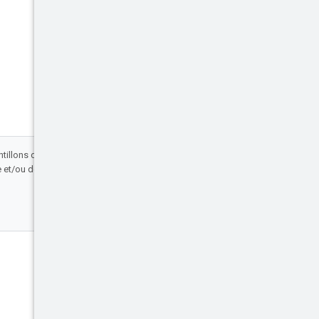
antillons de code sont régis par une licence
et/ou de ses sociétés affiliées.
Échanger
Blog
Événements