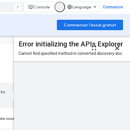
/
Console
Connexion
Commencer l'essai gratuit
Sur cette page
Requête HTTP
Paramètres de chemin
d'accès
Corps de la requête
Corps de la réponse
Niveaux d'accès des
autorisations
rée.
Essayer
nu vous a-t-il été utile ?