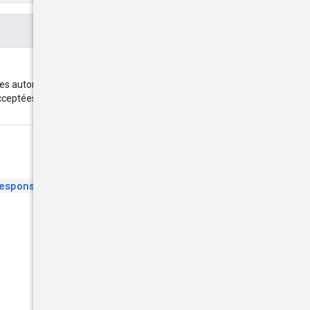
Les autorisations comportant
cceptées. Pour en savoir plus,
esponse
.