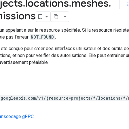
jects
.
locations
.
meshes
.
E
issions
un appelant a sur la ressource spécifiée. Si la ressource n'exis
oie pas l'erreur
NOT_FOUND
.
 été conçue pour créer des interfaces utilisateur et des outils 
ions, et non pour vérifier des autorisations. Elle peut entraîner
 avertissement préalable.
.googleapis.com/v1/{resource=projects/*/locations/*/
ranscodage gRPC
.