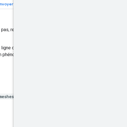
nvoyer des commentaires
te pas, renvoie un ensemble
de ligne de commande qui
 un phénomène de "fail open"
meshes/*}:testIamPermiss