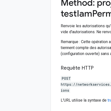
Method: pro
test
Iam
Perm
Renvoie les autorisations qu'
vide d'autorisations. Ne renv
Remarque : Cette opération a
tiennent compte des autorisat
(configuration ouverte) sans
Requête HTTP
POST
https://networkservices
ions
L'URL utilise la syntaxe de
t