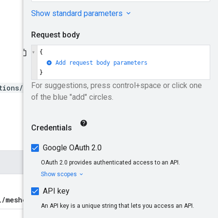
tions/*/meshes/*}
l/meshes/<mesh_name>
。