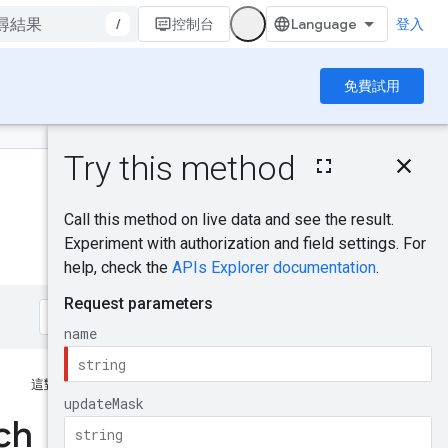
/
控制台
登入
免費試用
這個頁面中的內容
HTTP 要求
路徑參數
查詢參數
要求主體
回應主體
授權範圍
試試看！
這對你有幫助嗎？
ch
提供意見