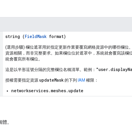
string (
FieldMask
format)
(選用步驟) 欄位遮罩用於指定更新作業要覆寫網格資源中的哪些欄位。up
資源相關，而非完整要求。如果欄位位於遮罩中，系統就會覆寫該欄
統會覆寫所有欄位。
"user.displayN
這是以半形逗號分隔的完整欄位名稱清單。範例：
updateMask
授權需要指定資源
的下列
IAM
權限：
networkservices.meshes.update
個體。