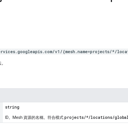
ervices.googleapis.com/v1/{mesh.name=projects/*/loca
法。
string
projects/*/locations/globa
ID。Mesh 資源的名稱。符合模式