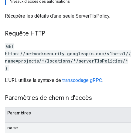
Niveaux d'accès des autorisations
Récupère les détails d'une seule ServerTlsPolicy.
Requête HTTP
GET
https://networksecurity.googleapis.com/v1beta1/{
name=projects/*/locations/*/serverTlsPolicies/*
}
L'URL utilise la syntaxe de
transcodage gRPC
.
Paramètres de chemin d'accès
Paramètres
name