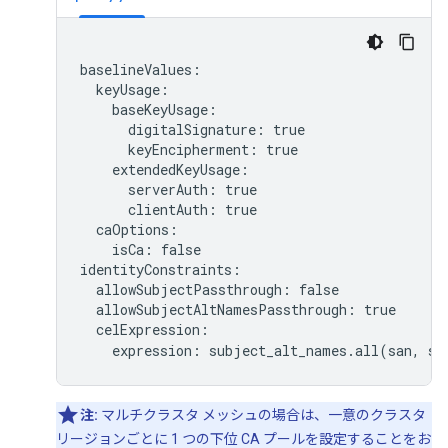
baselineValues:

  keyUsage:

    baseKeyUsage:

      digitalSignature: true

      keyEncipherment: true

    extendedKeyUsage:

      serverAuth: true

      clientAuth: true

  caOptions:

    isCa: false

identityConstraints:

  allowSubjectPassthrough: false

  allowSubjectAltNamesPassthrough: true

  celExpression:

    expression: subject_alt_names.all(san, sa
注:
マルチクラスタ メッシュの場合は、一意のクラスタ
リージョンごとに 1 つの下位 CA プールを設定することをお