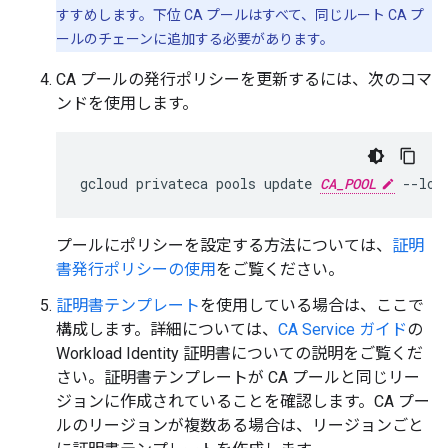
すすめします。下位 CA プールはすべて、同じルート CA プ
ールのチェーンに追加する必要があります。
CA プールの発行ポリシーを更新するには、次のコマ
ンドを使用します。
gcloud privateca pools update 
CA_POOL
 --loc
プールにポリシーを設定する方法については、
証明
書発行ポリシーの使用
をご覧ください。
証明書テンプレート
を使用している場合は、ここで
構成します。詳細については、
CA Service ガイド
の
Workload Identity 証明書についての説明をご覧くだ
さい。証明書テンプレートが CA プールと同じリー
ジョンに作成されていることを確認します。CA プー
ルのリージョンが複数ある場合は、リージョンごと