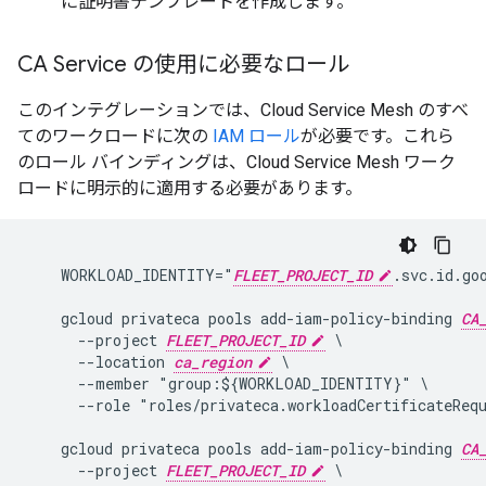
に証明書テンプレートを作成します。
CA Service の使用に必要なロール
このインテグレーションでは、Cloud Service Mesh のすべ
てのワークロードに次の
IAM ロール
が必要です。これら
のロール バインディングは、Cloud Service Mesh ワーク
ロードに明示的に適用する必要があります。
    WORKLOAD_IDENTITY="
FLEET_PROJECT_ID
.svc.id.go
    gcloud privateca pools add-iam-policy-binding 
CA
      --project 
FLEET_PROJECT_ID
 \

      --location 
ca_region
 \

      --member "group:${WORKLOAD_IDENTITY}" \

      --role "roles/privateca.workloadCertificateRequ
    gcloud privateca pools add-iam-policy-binding 
CA
      --project 
FLEET_PROJECT_ID
 \
