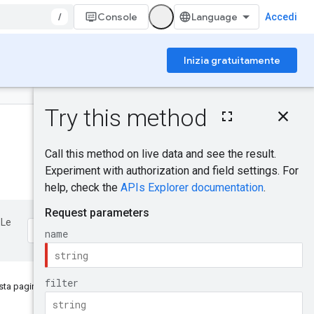
/
Console
Accedi
Inizia gratuitamente
Su questa pagina
Richiesta HTTP
Parametri del percorso
Parametri di query
Corpo della richiesta
Corpo della risposta
Ambiti di
autorizzazione
 Le
Provala.
ta pagina è stata utile?