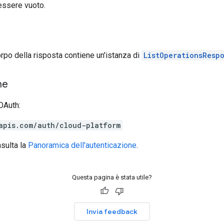
 essere vuoto.
corpo della risposta contiene un'istanza di
ListOperationsResp
ne
OAuth:
apis.com/auth/cloud-platform
nsulta la
Panoramica dell'autenticazione
.
Questa pagina è stata utile?
Invia feedback