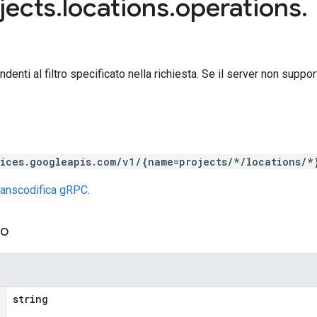
jects
.
locations
.
operations
.
denti al filtro specificato nella richiesta. Se il server non supp
vices.googleapis.com/v1/{name=projects/*/locations/*
ranscodifica gRPC
.
so
string