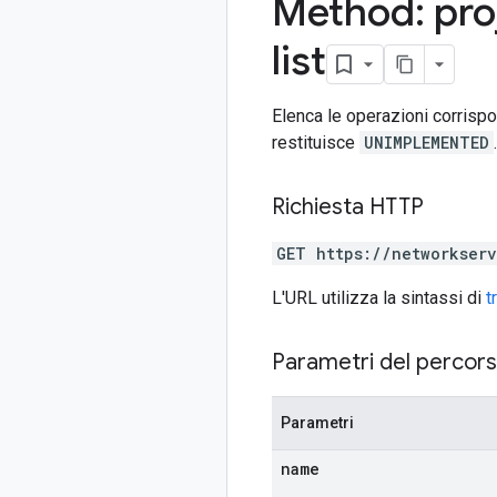
Method: pro
list
Elenca le operazioni corrispon
restituisce
UNIMPLEMENTED
.
Richiesta HTTP
GET https://networkser
L'URL utilizza la sintassi di
t
Parametri del percor
Parametri
name