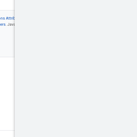
s Attribution 4.0
, mentre gli esempi di
ers
. Java è un marchio registrato di Oracle
Coinvolgi
Blog
Eventi
X (Twitter)
Google Cloud su YouTube
Google Cloud Tech su YouTube