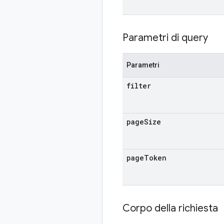
Parametri di query
Parametri
filter
page
Size
page
Token
Corpo della richiesta