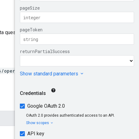
Invia feedback
orta questo metodo,
}/operations