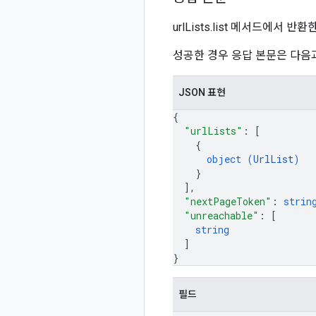
urlLists.list 메서드에서 반
성공한 경우 응답 본문은 다음
JSON 표현
{
"urlLists"
: 
[
{
object (
UrlList
)
}
]
,
"nextPageToken"
: 
strin
"unreachable"
: 
[
string
]
}
필드