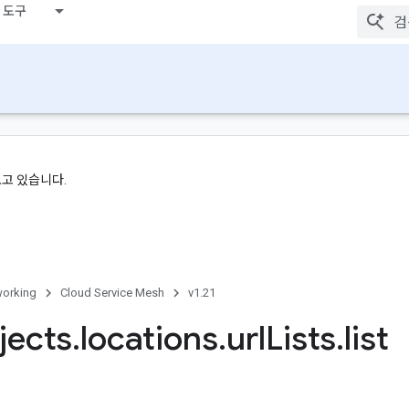
 도구
보고 있습니다.
orking
Cloud Service Mesh
v1.21
jects
.
locations
.
url
Lists
.
list