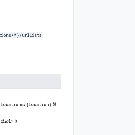
ions/*}/urlLists
/locations/{location}
형
 필요합니다.