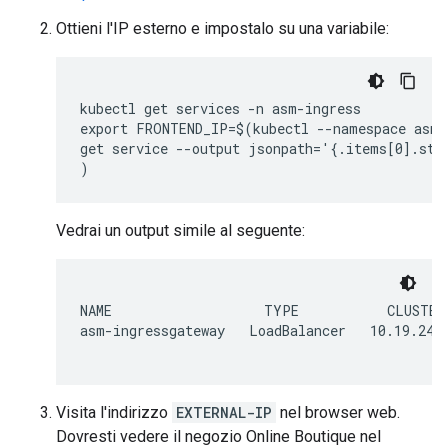
Ottieni l'IP esterno e impostalo su una variabile:
kubectl get services -n asm-ingress

export FRONTEND_IP=$(kubectl --namespace asm-i
get service --output jsonpath='{.items[0].stat
Vedrai un output simile al seguente:
NAME                   TYPE           CLUSTER
asm-ingressgateway   LoadBalancer   10.19.247
Visita l'indirizzo
EXTERNAL-IP
nel browser web.
Dovresti vedere il negozio Online Boutique nel