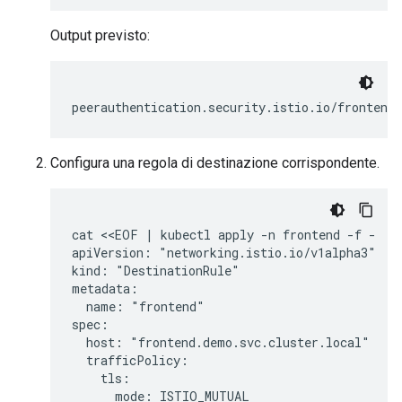
Output previsto:
peerauthentication.security.istio.io/frontend 
Configura una regola di destinazione corrispondente.
cat <<EOF | kubectl apply -n frontend -f -

apiVersion: "networking.istio.io/v1alpha3"

kind: "DestinationRule"

metadata:

  name: "frontend"

spec:

  host: "frontend.demo.svc.cluster.local"

  trafficPolicy:

    tls:

      mode: ISTIO_MUTUAL
