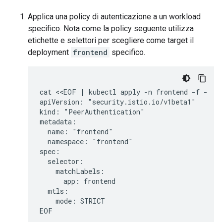
Applica una policy di autenticazione a un workload
specifico. Nota come la policy seguente utilizza
etichette e selettori per scegliere come target il
deployment
frontend
specifico.
cat <<EOF | kubectl apply -n frontend -f -

apiVersion: "security.istio.io/v1beta1"

kind: "PeerAuthentication"

metadata:

  name: "frontend"

  namespace: "frontend"

spec:

  selector:

    matchLabels:

      app: frontend

  mtls:

    mode: STRICT
