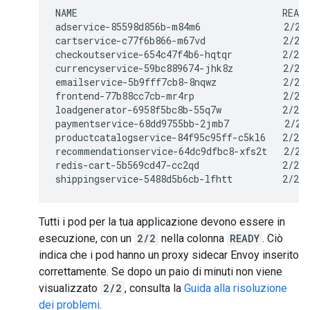
NAME                                     READY
adservice-85598d856b-m84m6               2/2  
cartservice-c77f6b866-m67vd              2/2  
checkoutservice-654c47f4b6-hqtqr         2/2  
currencyservice-59bc889674-jhk8z         2/2  
emailservice-5b9fff7cb8-8nqwz            2/2  
frontend-77b88cc7cb-mr4rp                2/2  
loadgenerator-6958f5bc8b-55q7w           2/2  
paymentservice-68dd9755bb-2jmb7          2/2  
productcatalogservice-84f95c95ff-c5kl6   2/2  
recommendationservice-64dc9dfbc8-xfs2t   2/2  
redis-cart-5b569cd47-cc2qd               2/2  
Tutti i pod per la tua applicazione devono essere in
esecuzione, con un
2/2
nella colonna
READY
. Ciò
indica che i pod hanno un proxy sidecar Envoy inserito
correttamente. Se dopo un paio di minuti non viene
visualizzato
2/2
, consulta la
Guida alla risoluzione
dei problemi
.