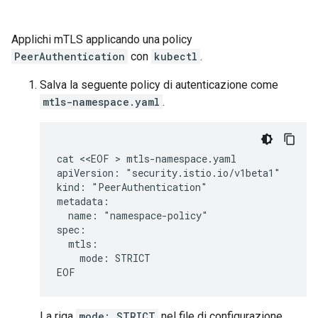
Applichi mTLS applicando una policy
PeerAuthentication
con
kubectl
.
Salva la seguente policy di autenticazione come
mtls-namespace.yaml
.
cat <<EOF > mtls-namespace.yaml

apiVersion: "security.istio.io/v1beta1"

kind: "PeerAuthentication"

metadata:

  name: "namespace-policy"

spec:

  mtls:

    mode: STRICT

La riga
mode: STRICT
nel file di configurazione