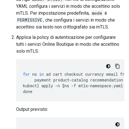
YAML configura i servizi in modo che accettino solo
mTLS. Per impostazione predefinita,
mode
è
PERMISSIVE
, che configura i servizi in modo che
accettino sia testo non crittografato sia mTLS.
Applica la policy di autenticazione per configurare
tutti i servizi Online Boutique in modo che accettino
solo mTLS:
for
ns
in
ad
cart
checkout
currency
email
fro
payment
product
-
catalog
recommendation
s
kubectl
apply
-
n
$
ns
-
f
mtls
-
namespace
.
yaml
done
Output previsto: