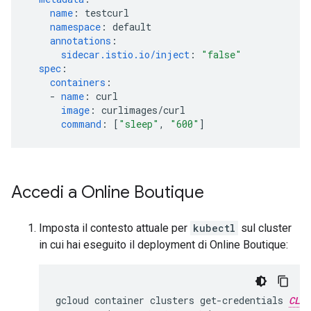
name
:
testcurl
namespace
:
default
annotations
:
sidecar.istio.io/inject
:
"false"
spec
:
containers
:
-
name
:
curl
image
:
curlimages/curl
command
:
[
"sleep"
,
"600"
]
Accedi a Online Boutique
Imposta il contesto attuale per
kubectl
sul cluster
in cui hai eseguito il deployment di Online Boutique:
gcloud container clusters get-credentials 
CLUS