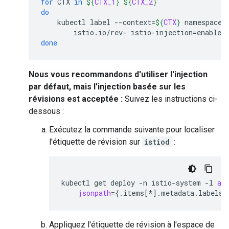
for
CTX
in
${
CTX_1
}
${
CTX_2
}
do
kubectl
label
--context
=
${
CTX
}
namespace
istio.io/rev-
istio-injection
=
enabled
done
Nous vous recommandons d'utiliser l'injection
par défaut, mais l'injection basée sur les
révisions est acceptée :
Suivez les instructions ci-
dessous :
Exécutez la commande suivante pour localiser
l'étiquette de révision sur
istiod
:
kubectl
get
deploy
-n
istio-system
-l
ap
jsonpath
={
.items
[
*
]
.metadata.labels.
Appliquez l'étiquette de révision à l'espace de