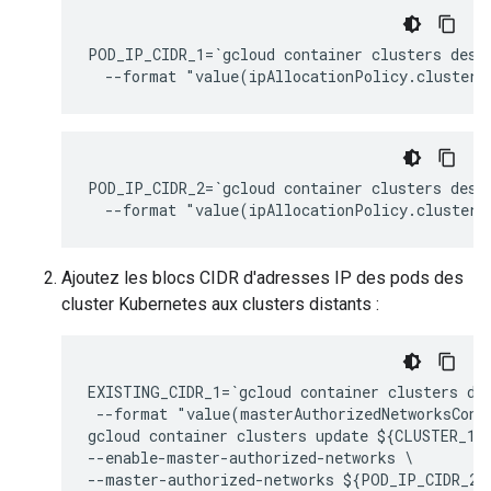
POD_IP_CIDR_1=`gcloud container clusters desc
POD_IP_CIDR_2=`gcloud container clusters desc
Ajoutez les blocs CIDR d'adresses IP des pods des
cluster Kubernetes aux clusters distants :
EXISTING_CIDR_1=`gcloud container clusters de
 --format "value(masterAuthorizedNetworksConfi
gcloud container clusters update ${CLUSTER_1}
--enable-master-authorized-networks \
