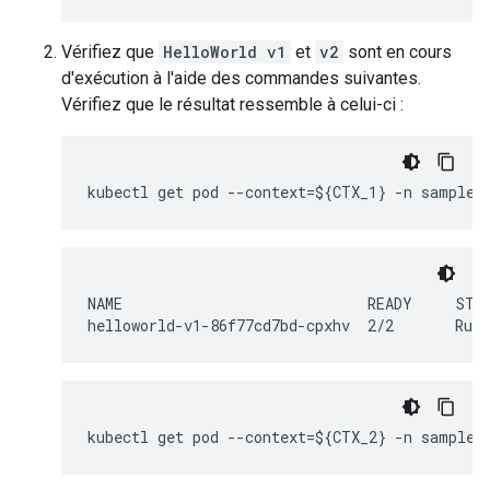
Vérifiez que
HelloWorld v1
et
v2
sont en cours
d'exécution à l'aide des commandes suivantes.
Vérifiez que le résultat ressemble à celui-ci :
kubectl get pod --context=${CTX_1} -n sample
NAME                            READY     STAT
helloworld-v1-86f77cd7bd-cpxhv  2/2       Runn
kubectl get pod --context=${CTX_2} -n sample