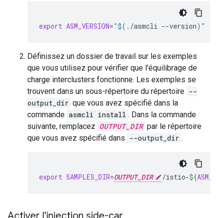
export
ASM_VERSION
=
"
$(
./asmcli
--version
)
"
Définissez un dossier de travail sur les exemples
que vous utilisez pour vérifier que l'équilibrage de
charge interclusters fonctionne. Les exemples se
trouvent dans un sous-répertoire du répertoire
--
output_dir
que vous avez spécifié dans la
commande
asmcli install
. Dans la commande
suivante, remplacez
OUTPUT_DIR
par le répertoire
que vous avez spécifié dans
--output_dir
.
export
SAMPLES_DIR
=
OUTPUT_DIR
/istio-
${
ASM_V
Activer l'injection side-car