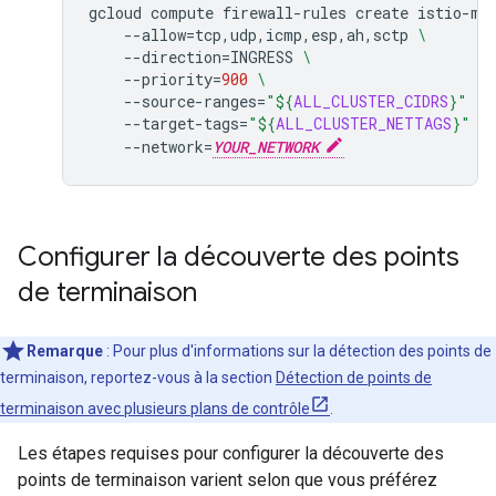
gcloud
compute
firewall-rules
create
istio-mu
--allow
=
tcp,udp,icmp,esp,ah,sctp
\
--direction
=
INGRESS
\
--priority
=
900
\
--source-ranges
=
"
${
ALL_CLUSTER_CIDRS
}
"
\
--target-tags
=
"
${
ALL_CLUSTER_NETTAGS
}
"
-
--network
=
YOUR_NETWORK
Configurer la découverte des points
de terminaison
Remarque
:
Pour plus d'informations sur la détection des points de
terminaison, reportez-vous à la section
Détection de points de
terminaison avec plusieurs plans de contrôle
.
Les étapes requises pour configurer la découverte des
points de terminaison varient selon que vous préférez