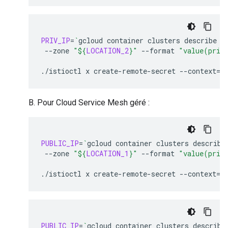
PRIV_IP
=
`
gcloud
container
clusters
describe
"
--zone
"
${
LOCATION_2
}
"
--format
"value(priv
./istioctl
x
create-remote-secret
--context
=
$
B. Pour Cloud Service Mesh géré :
PUBLIC_IP
=
`
gcloud
container
clusters
describe
--zone
"
${
LOCATION_1
}
"
--format
"value(priv
./istioctl
x
create-remote-secret
--context
=
$
PUBLIC_IP
=
`
gcloud
container
clusters
describe