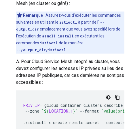
Mesh (en cluster ou géré) :
Remarque
: Assurez-vous d'exécuter les commandes
suivantes en utilisant le
istioctl
à partir de l'
--
output_dir
emplacement que vous avez spécifié lors de
l'exécution de
asmcli install
en exécutant les
commandes
istioctl
de la manière
../output_dir/istioctl
.
A. Pour Cloud Service Mesh intégré au cluster, vous
devez configurer les adresses IP privées au lieu des
adresses IP publiques, car ces dernières ne sont pas
accessibles :
PRIV_IP
=
`
gcloud
container
clusters
describe
"
--zone
"
${
LOCATION_1
}
"
--format
"value(priv
./istioctl
x
create-remote-secret
--context
=
$