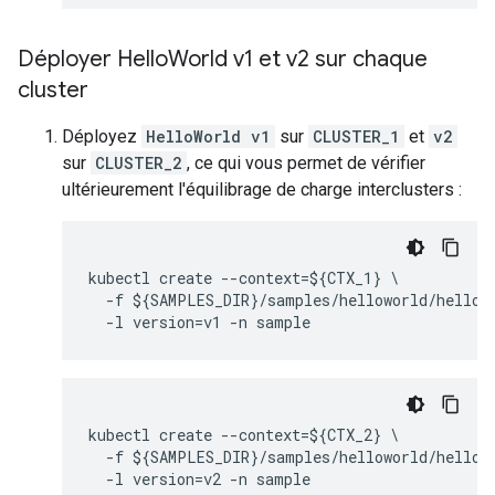
Déployer Hello
World v1 et v2 sur chaque
cluster
Déployez
HelloWorld v1
sur
CLUSTER_1
et
v2
sur
CLUSTER_2
, ce qui vous permet de vérifier
ultérieurement l'équilibrage de charge interclusters :
kubectl create --context=${CTX_1} \

  -f ${SAMPLES_DIR}/samples/helloworld/hellowo
  -l version=v1 -n sample
kubectl create --context=${CTX_2} \

  -f ${SAMPLES_DIR}/samples/helloworld/hellowo
  -l version=v2 -n sample