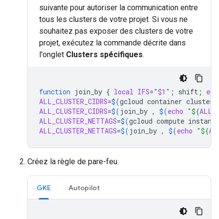
suivante pour autoriser la communication entre
tous les clusters de votre projet. Si vous ne
souhaitez pas exposer des clusters de votre
projet, exécutez la commande décrite dans
l'onglet
Clusters spécifiques
.
function
join_by
{
local
IFS
=
"
$1
"
;
shift
;
ech
ALL_CLUSTER_CIDRS
=
$(
gcloud
container
clusters
ALL_CLUSTER_CIDRS
=
$(
join_by
,
$(
echo
"
${
ALL_
ALL_CLUSTER_NETTAGS
=
$(
gcloud
compute
instanc
ALL_CLUSTER_NETTAGS
=
$(
join_by
,
$(
echo
"
${
AL
Créez la règle de pare-feu.
GKE
Autopilot