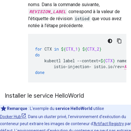
noms. Dans la commande suivante,
REVISION_LABEL
correspond à la valeur de
l'étiquette de révision
istiod
que vous avez
notée à l'étape précédente.
for
CTX
in
${
CTX_1
}
${
CTX_2
}
do
kubectl
label
--context
=
${
CTX
}
names
istio-injection-
istio.io/rev
=
RE
done
Installer le service Hello
World
Remarque
:
L'exemple du
service HelloWorld
utilise
Docker Hub
. Dans un cluster privé, l'environnement d'exécution du
conteneur peut extraire les images de conteneur d'
Artifact Registry
par
défaut. L'environnement d'exécution du conteneur ne peut pas extraire