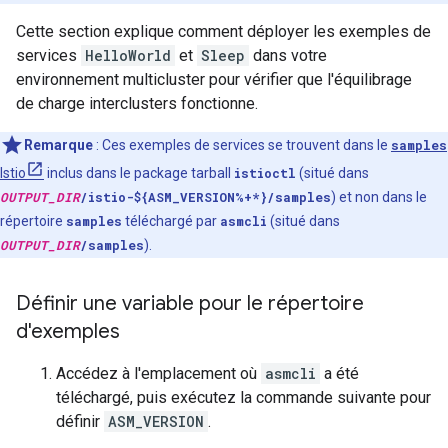
Cette section explique comment déployer les exemples de
services
HelloWorld
et
Sleep
dans votre
environnement multicluster pour vérifier que l'équilibrage
de charge interclusters fonctionne.
Remarque
: Ces exemples de services se trouvent dans le
samples
Istio
inclus dans le package tarball
istioctl
(situé dans
OUTPUT_DIR
/istio-${ASM_VERSION%+*}/samples
) et non dans le
répertoire
samples
téléchargé par
asmcli
(situé dans
OUTPUT_DIR
/samples
).
Définir une variable pour le répertoire
d'exemples
Accédez à l'emplacement où
asmcli
a été
téléchargé, puis exécutez la commande suivante pour
définir
ASM_VERSION
.