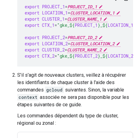
export
PROJECT_1
=
PROJECT_ID_1
export
LOCATION_1
=
CLUSTER_LOCATION_1
export
CLUSTER_1
=
CLUSTER_NAME_1
export
CTX_1
=
"gke_
${
PROJECT_1
}
_
${
LOCATION_1
}
export
PROJECT_2
=
PROJECT_ID_2
export
LOCATION_2
=
CLUSTER_LOCATION_2
export
CLUSTER_2
=
CLUSTER_NAME_2
export
CTX_2
=
"gke_
${
PROJECT_2
}
_
${
LOCATION_2
}
S'il s'agit de nouveaux clusters, veillez à récupérer
les identifiants de chaque cluster à l'aide des
commandes
gcloud
suivantes. Sinon, la variable
context
associée ne sera pas disponible pour les
étapes suivantes de ce guide.
Les commandes dépendent du type de cluster,
régional ou zonal :