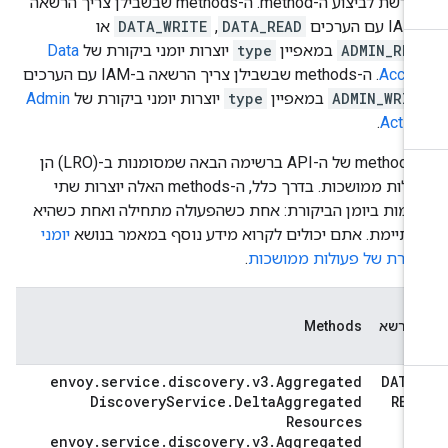
שנדרשת לביצוע ה-method. ה-methods שבשבילן צריך הרשאה
כים
DATA_READ
‏,
DATA_WRITE
או
ADMIN_REA
במאפיין
type
יוצרות יומני ביקורת של
Data
Acce
. ה-methods שבשבילן צריך הרשאה ב-IAM עם הערכים
ADMIN_WRIT
במאפיין
type
יוצרות יומני ביקורת של
Admin
.
Activi
ה-methods של ה-API ברשימה הבאה שמסומנות ב-(LRO) הן
פעולות ממושכות. בדרך כלל, ה-methods האלה יוצרות שתי
ומות ביומן הביקורת: אחת כשהפעולה מתחילה ואחת כשהיא
תיימת. אתם יכולים לקרוא מידע נוסף במאמר בנושא
יומני
קורת של פעולות ממושכות
.
וג
הרשא
Methods
envoy
.
service
.
discovery
.
v3
.
Aggregated
DATA
Discovery
Service
.
Delta
Aggregated
REA
Resources
envoy
.
service
.
discovery
.
v3
.
Aggregated