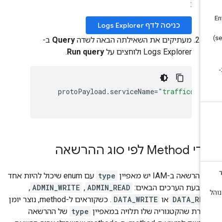
:
כניסה לדף Logs Explorer
מעתיקים את השאילתה הבאה לשדה
Query
ב-
Logs Explorer ולוחצים על
Run query
.
protoPayload
.
serviceName
=
"trafficdire
Meth לפי סוג ההרשאה
הרשאה ב-IAM יש מאפיין
type
עם enum שיכול להיות אחד
רבעת הערכים הבאים:
ADMIN_READ
,‏
ADMIN_WRITE
,‏
DATA_REA
או
DATA_WRITE
. כשקוראים ל-method, נוצר יומן
קורת שהקטגוריה שלו תלויה במאפיין
type
של ההרשאה