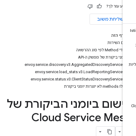
ידע עזר לך?
שליחת משוב
בדף הזה
שם השירות
קודי Method לפי סוג ההרשאה
יומני ביקורת של ממשק ה-API
envoy.service.discovery.v3.AggregatedDiscoveryService
envoy.service.load_stats.v3.LoadReportingService
envoy.service.status.v3.ClientStatusDiscoveryService
אילו methods לא יוצרות יומני ביקורת
ישום ביומני הביקורת של
Cloud Service Mes