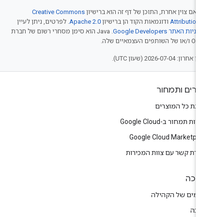
 אם צוין אחרת, התוכן של דף זה הוא ברישיון
Creative Commons
Attribution 
ודוגמאות הקוד הן ברישיון
Apache 2.0
. לפרטים, ניתן לעיין
יניות האתר Google Developers‏
.‏ Java הוא סימן מסחרי רשום של חברת
של השותפים העצמאיים שלה.
אחרון: 2026-07-04 (שעון UTC).
צרים ותמחור
צגת כל המוצרים
יות תמחור ב-Google Cloud
Google Cloud Marketpla
צירת קשר עם צוות המכירות
יכה
רומים של הקהילה
יכה