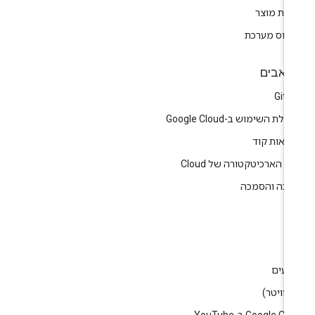
רות מוצר
טוס מערכת
אבים
GitH
לת השימוש ב-Google Cloud
גמאות קוד
ז הארכיטקטורה של Cloud
רכה והסמכה
ין
וג
רועים