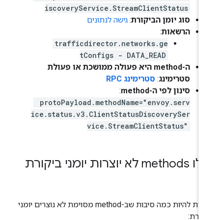
iscoveryService.StreamClientStatus
סוג יומן הביקורת
:
גישה לנתונים
הרשאות
:
trafficdirector.networks.ge
tConfigs - DATA_READ
ה-method היא פעולה ממושכת או פעולת
סטרימינג
:
סטרימינג RPC
סינון לפי ה-method
:
protoPayload.methodName="envoy.serv
ice.status.v3.ClientStatusDiscoverySer
vice.StreamClientStatus"
me לא יוצרות יומני ביקורת
יכולות להיות כמה סיבות שב-method מסוימת לא נוצרים יומני
קורת: