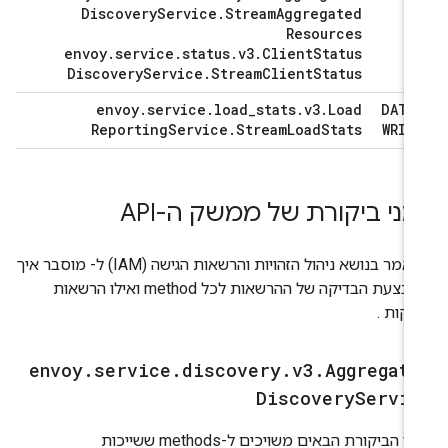
Discovery
Service
.
Stream
Aggregated
Resources
envoy
.
service
.
status
.
v3
.
Client
Status
Discovery
Service
.
Stream
Client
Status
envoy
.
service
.
load
_
stats
.
v3
.
Load
DATA
Reporting
Service
.
Stream
Load
Stats
WRIT
מני ביקורת של ממשק ה-API
במאמר בנושא ניהול הזהויות והרשאות הגישה (IAM) ל- מוסבר איך
מתבצעת הבדיקה של ההרשאות לכל method ואילו הרשאות
דקות .
envoy
.
service
.
discovery
.
v3
.
Aggregat
Discovery
Servi
יומני הביקורת הבאים משויכים ל-methods ששייכות