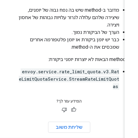
מדובר ב-method שיש בה נפח גבוה של יומנים,
שיצירה שלהם עלולה לגרור עלויות גבוהות של אחסון
ויצירה.
הערך של הביקורת נמוך.
כבר יש יומן ביקורת או יומן פלטפורמה אחרים
שמכסים את ה-method.
ביקורת:
envoy.service.rate_limit_quota.v3.Rat
eLimitQuotaService.StreamRateLimitQuot
as
המידע עזר לך?
שליחת משוב