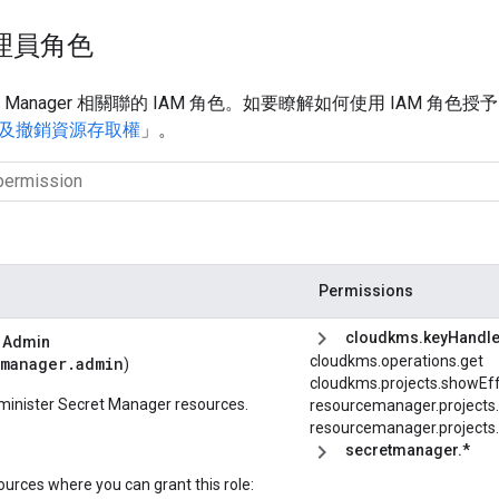
 管理員角色
et Manager 相關聯的 IAM 角色。如要瞭解如何使用 IAM 
及撤銷資源存取權
」。
Permissions
cloudkms.keyHandle
r Admin
cloudkms.operations.get
tmanager.admin
)
cloudkms.
projects.
showEff
dminister Secret Manager resources.
resourcemanager.projects
resourcemanager.projects.l
secretmanager.*
ources where you can grant this role: