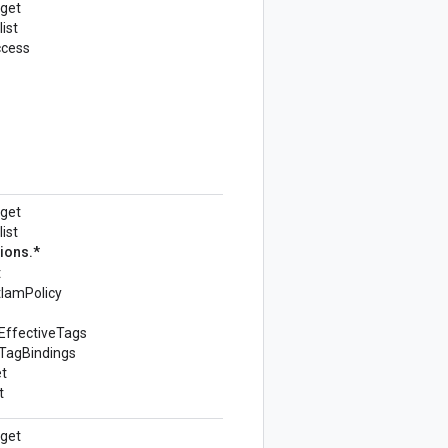
.get
ist
ccess
.get
ist
ions.*
t
tIamPolicy
tEffectiveTags
tTagBindings
t
t
.get