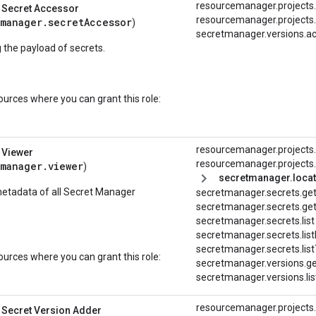
resourcemanager.projects
 Secret Accessor
resourcemanager.projects.l
manager.secretAccessor
)
secretmanager.versions.a
 the payload of secrets.
ources where you can grant this role:
resourcemanager.projects
 Viewer
resourcemanager.projects.l
manager.viewer
)
secretmanager.locat
etadata of all Secret Manager
secretmanager.secrets.ge
secretmanager.
secrets.
ge
secretmanager.secrets.list
secretmanager.
secrets.
lis
secretmanager.
secrets.
lis
ources where you can grant this role:
secretmanager.versions.ge
secretmanager.versions.lis
resourcemanager.projects
 Secret Version Adder