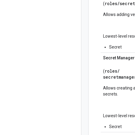
roles/
secret
(
Allows adding ver
Lowest-level res
Secret
Secret Manager
roles/
(
secretmanage
Allows creating 
secrets.
Lowest-level res
Secret