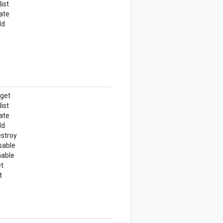
ist
ate
dd
.get
ist
ate
dd
stroy
sable
nable
t
t