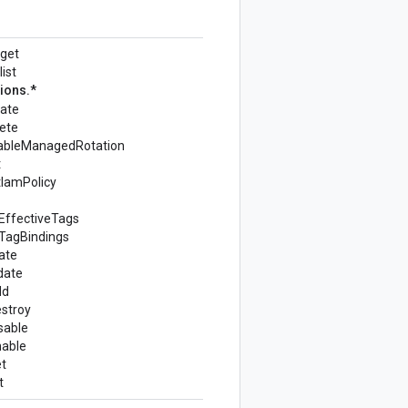
.get
ist
ions.*
eate
ete
ableManagedRotation
t
tIamPolicy
tEffectiveTags
tTagBindings
ate
date
dd
stroy
sable
nable
t
t