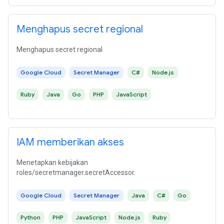
Menghapus secret regional
Menghapus secret regional
Google Cloud
Secret Manager
C#
Node.js
Ruby
Java
Go
PHP
JavaScript
IAM memberikan akses
Menetapkan kebijakan
roles/secretmanager.secretAccessor.
Google Cloud
Secret Manager
Java
C#
Go
Python
PHP
JavaScript
Node.js
Ruby