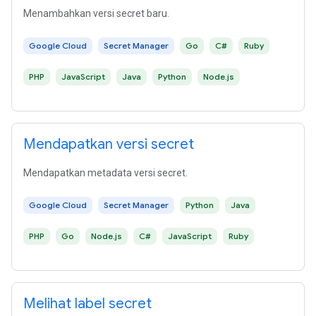
Menambahkan versi secret baru.
Google Cloud
Secret Manager
Go
C#
Ruby
PHP
JavaScript
Java
Python
Node.js
Mendapatkan versi secret
Mendapatkan metadata versi secret.
Google Cloud
Secret Manager
Python
Java
PHP
Go
Node.js
C#
JavaScript
Ruby
Melihat label secret