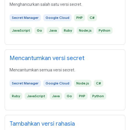
Menghancurkan salah satu versi secret.
Secret Manager
Google Cloud
PHP
C#
JavaScript
Go
Java
Ruby
Node.js
Python
Mencantumkan versi secret
Mencantumkan semua versi secret.
Secret Manager
Google Cloud
Node.js
C#
Ruby
JavaScript
Java
Go
PHP
Python
Tambahkan versi rahasia