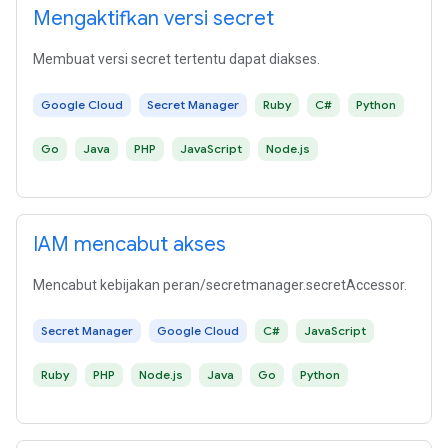
Mengaktifkan versi secret
Membuat versi secret tertentu dapat diakses.
Google Cloud
Secret Manager
Ruby
C#
Python
Go
Java
PHP
JavaScript
Node.js
IAM mencabut akses
Mencabut kebijakan peran/secretmanager.secretAccessor.
Secret Manager
Google Cloud
C#
JavaScript
Ruby
PHP
Node.js
Java
Go
Python