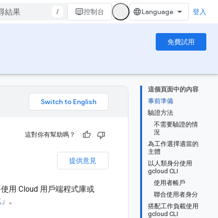
/
控制台
登入
免費試用
這個頁面中的內容
事前準備
。
驗證方法
不需要驗證的情
況
這對你有幫助嗎？
為工作選擇適當的
主體
提供意見
以人類身分使用
gcloud CLI
使用者帳戶
如要使用 Cloud 用戶端程式庫或
聯合使用者身分
式
」。
搭配工作負載使用
gcloud CLI