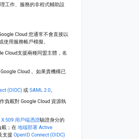
理工作、服務的非程式輔助設
le Cloud 您通常不會直接以
源，或使用服務帳戶模擬。
 Cloud支援兩種同盟主體，名
le Cloud 。如果貴機構已
ect (OIDC)
或
SAML 2.0
。
作負載對 Google Cloud 資源執
用
X.509 用戶端憑證
驗證身分的
負載；在
地端部署 Active
及支援
OpenID Connect (OIDC)