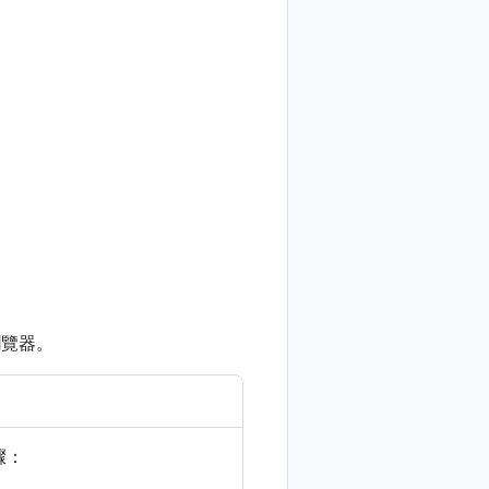
瀏覽器。
驟：