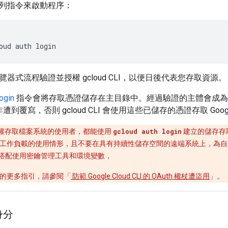
列指令來啟動程序：
oud
auth
覽器式流程驗證並授權 gcloud CLI，以便日後代表您存取資源。
login
指令會將存取憑證儲存在主目錄中。經過驗證的主體會成為有效 g
到覆寫，否則 gcloud CLI 會使用這些已儲存的憑證存取 Google
權存取檔案系統的使用者，都能使用
gcloud auth login
建立的儲存存
工作負載的使用情形，且不要在具有持續性儲存空間的遠端系統上，為
搭配使用密鑰管理工具和環境變數，
的更多指引，請參閱「
防範 Google Cloud CLI 的 OAuth 權杖遭盜用
」。
身分