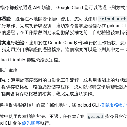
CLI 指令都必須通過 API 驗證。 Google Cloud 您可以透過下列
存憑證
：適合在本地開發環境中使用。您可以使用
gcloud auth
行動作。完成初步驗證後，這項指令會將憑證儲存在 gcloud CLI 設
存的憑證，在工作階段到期或您撤銷授權之前，自動驗證後續指
檔案進行驗證
：適用於在 Google Cloud外部執行的工作負載。您可
，指定用於自動驗證的憑證檔案。這個檔案可以是下列其中之一
kload Identity 聯盟憑證設定檔。
帳戶金鑰。
權杖
：適用於高度隔離的自動化工作流程，或共用電腦上的無狀
d CLI 提供存取權杖，略過憑證儲存程序。您可以將特定環境變數
d CLI 指向含有存取權杖的檔案，藉此完成這項操作。
擇提供服務帳戶的電子郵件地址，讓 gcloud CLI
模擬服務帳
境中使用多種驗證方法。不過，任何給定的
gcloud
指令只會
d CLI 會依
優先順序
執行。