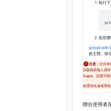
執行下
gcl
按照瀏
gcloud auth 
效主體。除非遭
注意
：任何有
請嚴格區隔人員和
login
。請盡可能
如需強化遠端系統
聯合使用者