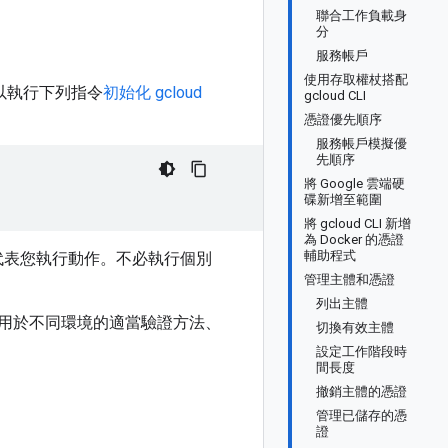
聯合工作負載身
分
服務帳戶
使用存取權杖搭配
，可以執行下列指令
初始化 gcloud
gcloud CLI
憑證優先順序
服務帳戶模擬優
先順序
將 Google 雲端硬
碟新增至範圍
將 gcloud CLI 新增
為 Docker 的憑證
輔助程式
CLI 代表您執行動作。不必執行個別
管理主體和憑證
列出主體
、適用於不同環境的適當驗證方法、
切換有效主體
設定工作階段時
間長度
撤銷主體的憑證
管理已儲存的憑
證