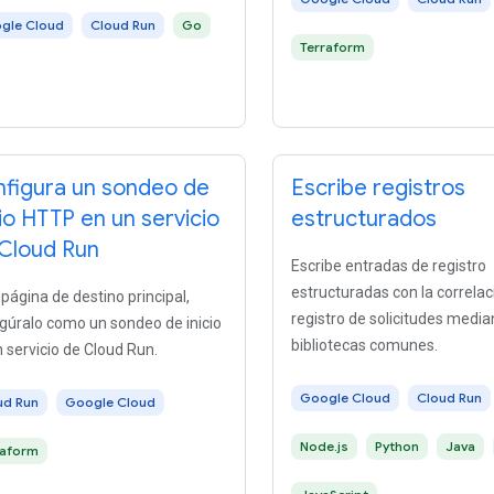
gle Cloud
Cloud Run
Go
Terraform
figura un sondeo de
Escribe registros
cio HTTP en un servicio
estructurados
Cloud Run
Escribe entradas de registro
estructuradas con la correlac
 página de destino principal,
registro de solicitudes media
gúralo como un sondeo de inicio
bibliotecas comunes.
 servicio de Cloud Run.
Google Cloud
Cloud Run
ud Run
Google Cloud
Node.js
Python
Java
raform