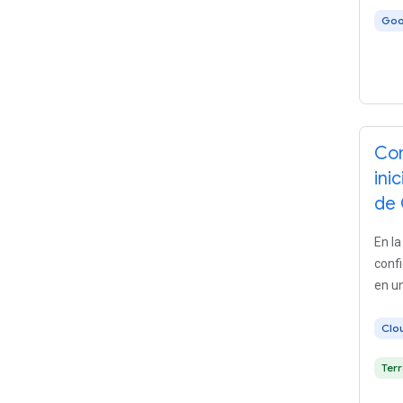
Goo
Con
ini
de 
En la
confi
en un
Clo
Ter