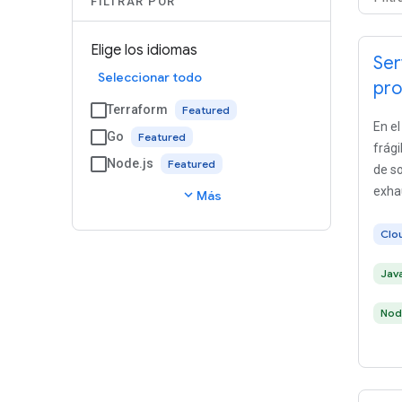
FILTRAR POR
Elige los idiomas
Ser
Seleccionar todo
pro
Terraform
En el
Go
frági
Node.js
de so
exha
expand_more
Más
versi
Clo
Jav
Nod