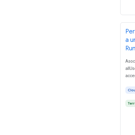
Per
a u
Ru
Asoci
allUs
acces
Clo
Ter