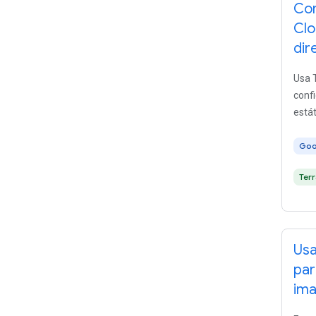
Con
Clo
dir
Usa T
confi
estát
Goo
Ter
Usa
par
ima