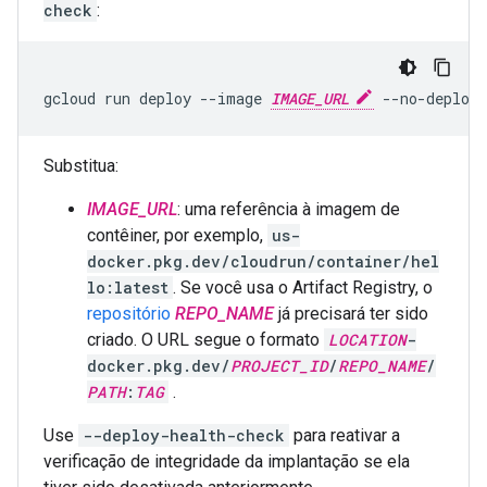
check
:
gcloud
run
deploy
--image
IMAGE_URL
--no-deploy-
Substitua:
IMAGE_URL
: uma referência à imagem de
contêiner, por exemplo,
us-
docker.pkg.dev/cloudrun/container/hel
lo:latest
. Se você usa o Artifact Registry, o
repositório
REPO_NAME
já precisará ter sido
criado. O URL segue o formato
LOCATION
-
docker.pkg.dev/
PROJECT_ID
/
REPO_NAME
/
PATH
:
TAG
.
Use
--deploy-health-check
para reativar a
verificação de integridade da implantação se ela