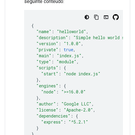
seguinte conteúdo:
{
"name"
:
"helloworld"
,
"description"
:
"Simple hello world sampl
"version"
:
"1.0.0"
,
"private"
:
true
,
"main"
:
"index.js"
,
"type"
:
"module"
,
"scripts"
:
{
"start"
:
"node index.js"
},
"engines"
:
{
"node"
:
">=16.0.0"
},
"author"
:
"Google LLC"
,
"license"
:
"Apache-2.0"
,
"dependencies"
:
{
"express"
:
"^5.2.1"
}
}