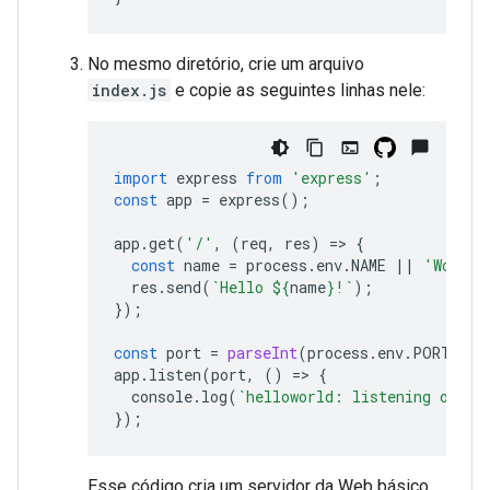
No mesmo diretório, crie um arquivo
index.js
e copie as seguintes linhas nele:
import
express
from
'express'
;
const
app
=
express
();
app
.
get
(
'/'
,
(
req
,
res
)
=
>
{
const
name
=
process
.
env
.
NAME
||
'World'
res
.
send
(
`Hello 
${
name
}
!`
);
});
const
port
=
parseInt
(
process
.
env
.
PORT
)
||
app
.
listen
(
port
,
()
=
>
{
console
.
log
(
`helloworld: listening on po
});
Esse código cria um servidor da Web básico