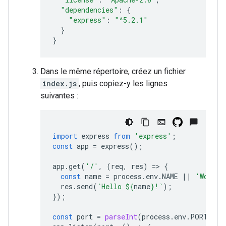
"dependencies"
:
{
"express"
:
"^5.2.1"
}
}
Dans le même répertoire, créez un fichier
index.js
, puis copiez-y les lignes
suivantes :
import
express
from
'express'
;
const
app
=
express
();
app
.
get
(
'/'
,
(
req
,
res
)
=
>
{
const
name
=
process
.
env
.
NAME
||
'World'
res
.
send
(
`Hello 
${
name
}
!`
);
});
const
port
=
parseInt
(
process
.
env
.
PORT
)
||