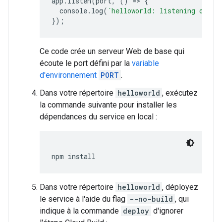
app
.
listen
(
port
,
()
=
>
{
console
.
log
(
`helloworld: listening on po
});
Ce code crée un serveur Web de base qui
écoute le port défini par la
variable
d'environnement
PORT
.
Dans votre répertoire
helloworld
, exécutez
la commande suivante pour installer les
dépendances du service en local :
npm install
Dans votre répertoire
helloworld
, déployez
le service à l'aide du flag
--no-build
, qui
indique à la commande
deploy
d'ignorer