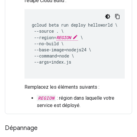
l'étape Cloud Build :
gcloud beta run deploy helloworld \

 --source . \

 --region=
REGION
 \

 --no-build \

 --base-image=nodejs24 \

 --command=node \

 --args=index.js

Remplacez les éléments suivants :
REGION
: région dans laquelle votre
service est déployé.
Dépannage