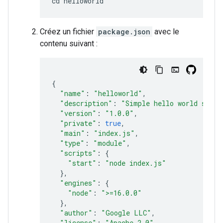
Créez un fichier
package.json
avec le
contenu suivant :
{
"name"
:
"helloworld"
,
"description"
:
"Simple hello world sampl
"version"
:
"1.0.0"
,
"private"
:
true
,
"main"
:
"index.js"
,
"type"
:
"module"
,
"scripts"
:
{
"start"
:
"node index.js"
},
"engines"
:
{
"node"
:
">=16.0.0"
},
"author"
:
"Google LLC"
,
"license"
:
"Apache-2.0"
,