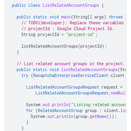
public
class
ListRelatedAccountGroups
{
public
static
void
main
(
String
[]
args
)
throws
IO
// TODO(developer): Replace these variables be
// projectId : Google Cloud Project Id.
String
projectId
=
"project-id"
;
listRelatedAccountGroups
(
projectId
);
}
// List related account groups in the project.
public
static
void
listRelatedAccountGroups
(
Stri
try
(
RecaptchaEnterpriseServiceClient
client
=
ListRelatedAccountGroupsRequest
request
=
ListRelatedAccountGroupsRequest
.
newBuild
System
.
out
.
println
(
"Listing related account 
for
(
RelatedAccountGroup
group
:
client
.
list
System
.
out
.
println
(
group
.
getName
());
}
}