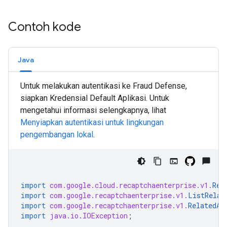
Contoh kode
Java
Untuk melakukan autentikasi ke Fraud Defense,
siapkan Kredensial Default Aplikasi. Untuk
mengetahui informasi selengkapnya, lihat
Menyiapkan autentikasi untuk lingkungan
pengembangan lokal
.
import
com.google.cloud.recaptchaenterprise.v1.
Rec
import
com.google.recaptchaenterprise.v1.
ListRelat
import
com.google.recaptchaenterprise.v1.
RelatedAc
import
java.io.IOException
;