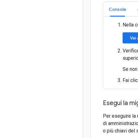
Console
Nella c
Vai
Verific
superio
Se non 
Fai cli
Esegui la mi
Per eseguire la
di amministrazi
o più chiavi del 