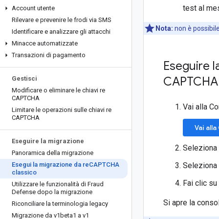
test al mes
Account utente
Rilevare e prevenire le frodi via SMS
Nota:
non è possibil
Identificare e analizzare gli attacchi
Minacce automatizzate
Transazioni di pagamento
Eseguire l
CAPTCHA
Gestisci
Modificare o eliminare le chiavi re
CAPTCHA
Vai alla 
Limitare le operazioni sulle chiavi re
CAPTCHA
Vai all
Eseguire la migrazione
Seleziona 
Panoramica della migrazione
Esegui la migrazione da re
CAPTCHA
Seleziona 
classico
Fai clic su
Utilizzare le funzionalità di Fraud
Defense dopo la migrazione
Si apre la conso
Riconciliare la terminologia legacy
Migrazione da v1beta1 a v1