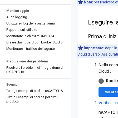
Nota
:
per risolvere e
Monitoraggio
Audit logging
Eseguire l
Utilizzare i log della piattaforma
Rapporti sull'utilizzo
Prima di iniz
Monitorare le chiavi re
CAPTCHA
Creare dashboard con Looker Studio
Importante:
dopo la 
Monitorare il traffico dell'agente
Cloud diverso. Assicurati
Risoluzione dei problemi
Nella cons
Risolvere i problemi di integrazione di
Cloud .
re
CAPTCHA
Ruoli 
Esempi
Tutti gli esempi di codice re
CAPTCHA
Vai al s
Tutti gli esempi di codice per tutti i
prodotti
Verifica ch
reCAPTCHA 