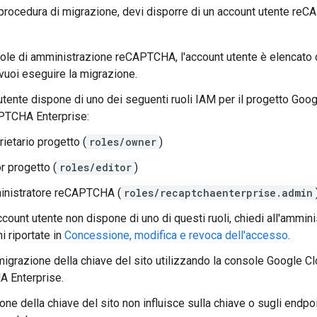
procedura di migrazione, devi disporre di un account utente re
ole di amministrazione reCAPTCHA, l'account utente è elencato 
 vuoi eseguire la migrazione.
utente dispone di uno dei seguenti ruoli IAM per il progetto Googl
APTCHA Enterprise:
ietario progetto (
roles/owner
)
r progetto (
roles/editor
)
nistratore reCAPTCHA (
roles/recaptchaenterprise.admin
account utente non dispone di uno di questi ruoli, chiedi all'ammin
ni riportate in
Concessione, modifica e revoca dell'accesso
.
migrazione della chiave del sito utilizzando la console Google Cl
 Enterprise.
one della chiave del sito non influisce sulla chiave o sugli endpoi