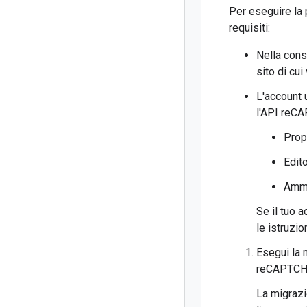
Per eseguire la 
requisiti:
Nella cons
sito di cui
L'account 
l'API reC
Propr
Edito
Ammi
Se il tuo 
le istruzio
Esegui la 
reCAPTCHA
La migrazi