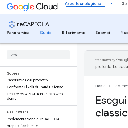
Aree tecnologiche
Str
reCAPTCHA
Panoramica
Guide
Riferimento
Esempi
Ris
preferita. Le trad
Scopri
Panoramica del prodotto
Home
Documen
Confronta i livelli di Fraud Defense
Testare re
CAPTCHA in un sito web
Esegui
demo
classi
Per iniziare
Implementazione di re
CAPTCHA
prepara l'ambiente