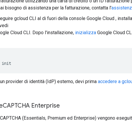
 fatturazione utilizzando una carta di credito o un ID fatturazion
ai bisogno di assistenza per la fatturazione, contatta l'
assistenz
guire gcloud CLI al di fuori della console Google Cloud , installa
 vedi
gle Cloud CLI. Dopo l'installazione,
inizializza
Google Cloud CL
init
 un provider di identità (IdP) esterno, devi prima
accedere a gclou
re
CAPTCHA Enterprise
di reCAPTCHA (Essentials, Premium ed Enterprise) vengono esegu