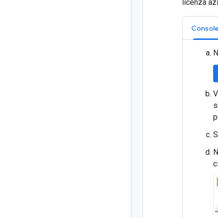
licenza az
Console
N
V
s
p
S
N
c