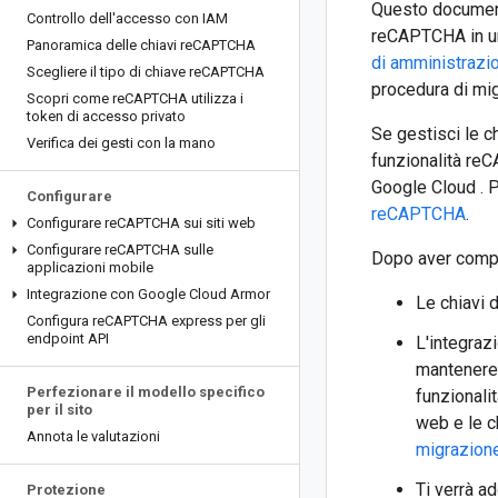
Questo document
Controllo dell'accesso con IAM
reCAPTCHA in un 
Panoramica delle chiavi re
CAPTCHA
di amministraz
Scegliere il tipo di chiave re
CAPTCHA
procedura di mig
Scopri come re
CAPTCHA utilizza i
token di accesso privato
Se gestisci le c
Verifica dei gesti con la mano
funzionalità reC
Google Cloud . Pe
Configurare
reCAPTCHA
.
Configurare re
CAPTCHA sui siti web
Configurare re
CAPTCHA sulle
Dopo aver compl
applicazioni mobile
Integrazione con Google Cloud Armor
Le chiavi 
Configura re
CAPTCHA express per gli
endpoint API
L'integraz
mantenere 
Perfezionare il modello specifico
funzionali
per il sito
web e le c
Annota le valutazioni
migrazion
Ti verrà a
Protezione