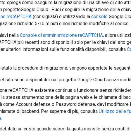
o spiega come eseguire la migrazione di una chiave di sito at
progettoGoogle Cloud . Puoi eseguire la migrazione della chiave
ione reCAPTCHA
(consigliata) o utilizzando la
console
Google Clou
razione richiede 5-10 minuti e non richiede modifiche al codice.
hiavi nella
Console di amministrazione reCAPTCHA
, allora utili
APTCHA più recenti sono disponibili solo per le chiavi del sito ges
r ulteriori informazioni sulle funzionalità disponibili, consulta
Co
etato la procedura di migrazione, vengono apportate le seguenti
del sito sono disponibili in un progetto Google Cloud senza modif
ione reCAPTCHA esistente continua a funzionare senza richieder
la stessa strumentazione della pagina web e le chiamate di back
tà come Account defense o Password defense, devi modificare l
hiamate di backend. Per saperne di più, consulta
Utilizzo delle 
e
.
ddebitato un costo quando superi la quota mensile senza costi 