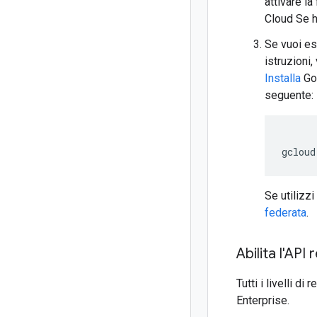
attivare la
Cloud Se h
Se vuoi ese
istruzioni,
Installa
Goo
seguente:
gcloud
Se utilizzi
federata
.
Abilita l'API 
Tutti i livelli 
Enterprise.