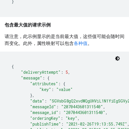
}
包含最大值的请求示例
请注意，此示例显示的是当前最大值，这些值可能会随时间
而变化。此外，属性映射可以包含
各种值
。
{
"deliveryAttempt"
:
5
"message"
:
{
"attributes"
:
{
"key"
:
"value"
}
"data"
:
"SGVsbG8gQ2xvdWQgUHViL1N1YiEgSGVy
"messageId"
:
"2070443601311540"
"message_id"
:
"2070443601311540"
"orderingKey"
:
"key"
"publishTime"
:
"2021-02-26T19:13:55.749Z"