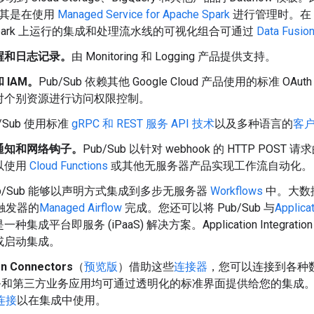
其是在使用
Managed Service for Apache Spark
进行管理时。在 Spark
e Spark 上运行的集成和处理流水线的可视化组合可通过
Data Fusio
醒和日志记录。
由 Monitoring 和 Logging 产品提供支持。
 IAM。
Pub/Sub 依赖其他 Google Cloud 产品使用的标准 O
对个别资源进行访问权限控制。
b/Sub 使用标准
gRPC 和 REST 服务 API 技术
以及多种语言的
客
通知和网络钩子。
Pub/Sub 以针对 webhook 的 HTTP P
以使用
Cloud Functions
或其他无服务器产品实现工作流自动化。
ub/Sub 能够以声明方式集成到多步无服务器
Workflows
中。大数
b 触发器的
Managed Airflow
完成。您还可以将 Pub/Sub 与
Applicat
种集成平台即服务 (iPaaS) 解决方案。Application Integrat
或启动集成。
on Connectors
（
预览版
）借助这些
连接器
，您可以连接到各种数据
 服务和第三方业务应用均可通过透明化的标准界面提供给您的集成。对
连接
以在集成中使用。