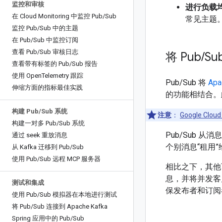
监控和审核
进行负载
在 Cloud Monitoring 中监控 Pub
/
Sub
常见主题
监控 Pub
/
Sub 中的主题
在 Pub
/
Sub 中监控订阅
查看 Pub
/
Sub 审核日志
将 Pub
/
S
查看带有标签的 Pub
/
Sub 报告
使用 Open
Telemetry 跟踪
Pub/Sub 将
Apa
伸缩方面的指标最佳实践
的功能相结合。
构建 Pub
/
Sub 系统
注意
：
Google Cloud
构建一对多 Pub
/
Sub 系统
Pub/Sub 
通过 seek 重放消息
个别消息“租用
从 Kafka 迁移到 Pub
/
Sub
使用 Pub
/
Sub 远程 MCP 服务器
相比之下，其他
息，并将并发客
测试和集成
保发布者和订阅
使用 Pub
/
Sub 模拟器在本地进行测试
将 Pub
/
Sub 连接到 Apache Kafka
Spring 应用中的 Pub
/
Sub