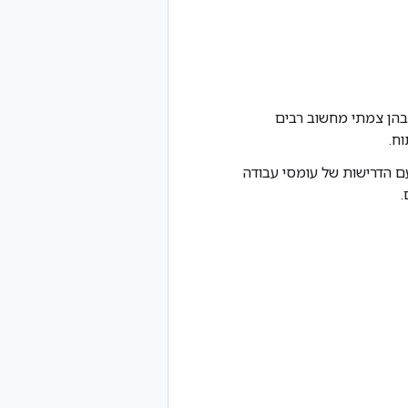
ת Lustre מנוהלת מצטיינת בסביבות HPC שבהן צמתי מחשוב רבים
וח.
לים ועם הדרישות של עומסי עבודה
.