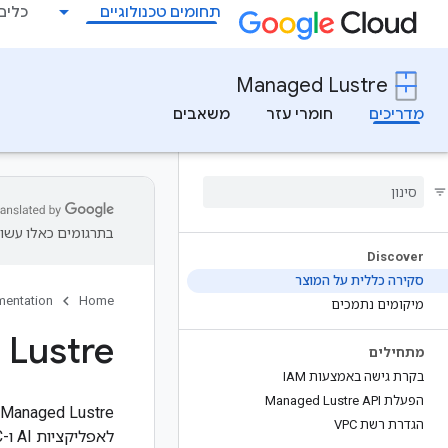
תחומים טכנולוגיים
כלים למ
Managed Lustre
מדריכים
חומרי עזר
משאבים
בתרגומים כאלו עשוי
Discover
סקירה כללית על המוצר
entation
Home
מיקומים נתמכים
Lustre
מתחילים
בקרת גישה באמצעות IAM
הפעלת Managed Lustre API
הגדרת רשת VPC