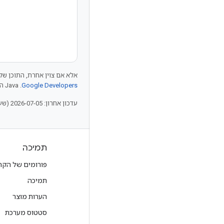
אלא אם צוין אחרת, התוכן של 
Google Developers‏
.‏ Java הוא סימן מסחרי רשום של חברת Oracle ו/או של השותפים העצמאיים שלה.
עדכון אחרון: 2026-07-05 (שעון UTC).
מוצרים ותמחור
תמיכה
להצגת כל המוצרים
פורומים של הקה
תוכניות תמחור ב-Google Cloud
תמיכה
Google Cloud Marketplace
הערות מוצר
ליצירת קשר עם צוות המכירות
סטטוס מערכת