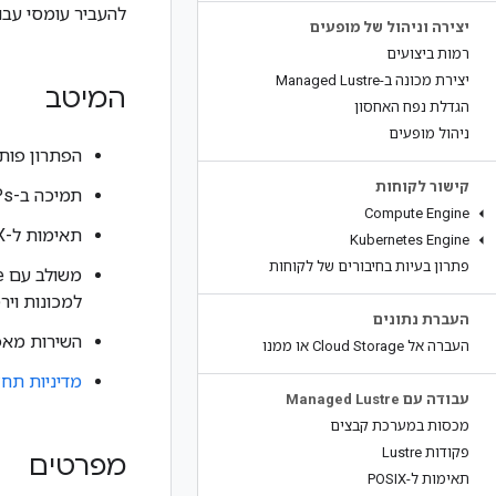
להעביר עומסי עבוד
יצירה וניהול של מופעים
רמות ביצועים
יצירת מכונה ב-Managed Lustre
המיטב
הגדלת נפח האחסון
ניהול מופעים
הפתרון פותח בשיתוף עם DDN, הספק המו
קישור לקוחות
תמיכה ב-IOPs קיצוניים ובזמן אחזור נמוך.
Compute Engine
תאימות ל-POSIX מבטיחה תאימות לאפליקציות, לכלים ולתהליכי עבודה קיימים.
Kubernetes Engine
פתרון בעיות בחיבורים של לקוחות
למכונות ויר
העברת נתונים
השירות מאפשר ה
העברה אל Cloud Storage או ממנו
מדיניות תחז
עבודה עם Managed Lustre
מכסות במערכת קבצים
פקודות Lustre
מפרטים
תאימות ל-POSIX