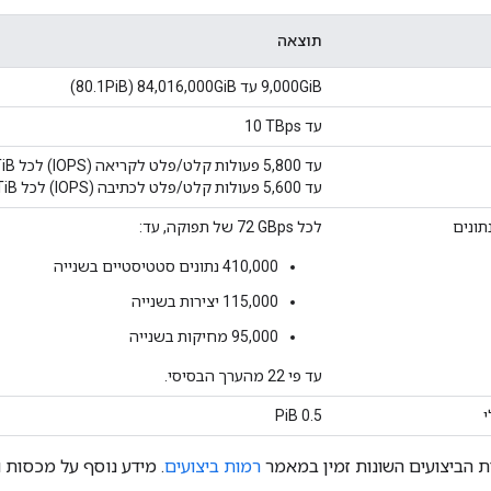
תוצאה
‫9,000GiB עד 84,016,000GiB‏ (80.1PiB)
עד ‎10 TBps
עד 5,800 פעולות קלט/פלט לקריאה (IOPS) לכל ‎TiB
עד 5,600 פעולות קלט/פלט לכתיבה (IOPS) לכל ‎TiB
תונים
לכל 72‎ GBps של תפוקה, עד:
‫410,000 נתונים סטטיסטיים בשנייה
‫115,000 יצירות בשנייה
‫95,000 מחיקות בשנייה
עד פי 22 מהערך הבסיסי.
י
‫0.5 PiB
ת הביצועים השונות זמין במאמר
רמות ביצועים
. מידע נוסף על מכסות 