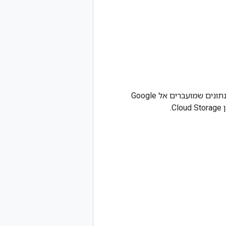
למרות שהפרוטוקול של Lustre עצמו לא מצפין את התעבורה בין הלקוחות לשרתים, כל הנתונים שמועברים אל Google