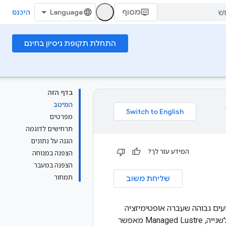
מסוף
היכנס
התחלת תקופת ניסיון בחינם
בדף הזה
המיטב
מפרטים
תרחישים לדוגמה
הגנה על נתונים
המידע עזר לך?
הצפנה במנוחה
הצפנה במעבר
תמחור
שליחת משוב
 רמת ביצועים גבוהה שעברה אופטימיזציה
לאפליקציות AI ו-HPC. עם קיבולת של כמה פטה-בייט וקצב העברה של עד 10 טרה-בייט לשנייה, Managed Lustre מאפשר