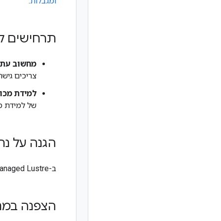
ומגבלות
.
תרחישים ל
מחשוב עתיר ב
צריכים גישה
למידת מכו
של למידת מכ
הגנה על נת
ב-Managed Lustre הנתונים מוצפנים גם כשהם באחסון וגם כשהם מועברים.
הצפנה במנ