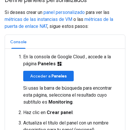
Define paneles personalizados
Si deseas crear un
panel personalizado
para ver las
métricas de las instancias de VM
o las
métricas de la
puerta de enlace NAT
, sigue estos pasos:
Console
En la consola de Google Cloud , accede a la
página
Paneles
:
dashboard
Acceder a
Paneles
Si usas la barra de búsqueda para encontrar
esta página, selecciona el resultado cuyo
subtítulo es
Monitoring
.
Haz clic en
Crear panel
.
Actualiza el título del panel con un nombre
descriptivo para tu panel (opcional).