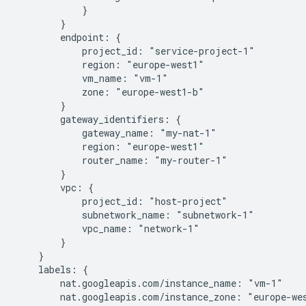
            }

        }

        endpoint: {

            project_id: "service-project-1"

            region: "europe-west1"

            vm_name: "vm-1"

            zone: "europe-west1-b"

        }

        gateway_identifiers: {

            gateway_name: "my-nat-1"

            region: "europe-west1"

            router_name: "my-router-1"

        }

        vpc: {

            project_id: "host-project"

            subnetwork_name: "subnetwork-1"

            vpc_name: "network-1"

        }

    }

    labels: {

        nat.googleapis.com/instance_name: "vm-1"

        nat.googleapis.com/instance_zone: "europe-wes