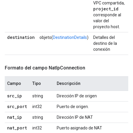
VPC compartida,
project
_
id
corresponde al
valor del
proyecto host.
destination
objeto(
DestinationDetails
)
Detalles del
destino de la
conexión
Formato del campo Nat
Ip
Connection
Campo
Tipo
Descripción
src
_
ip
string
Dirección IP de origen
src
_
port
int32
Puerto de origen.
nat
_
ip
string
Dirección IP de NAT
nat
_
port
int32
Puerto asignado de NAT