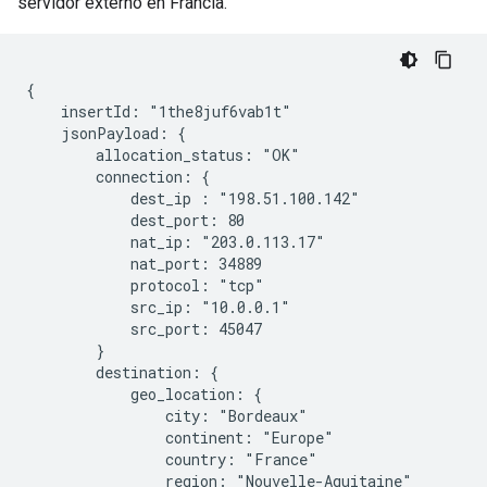
servidor externo en Francia.
{

    insertId: "1the8juf6vab1t"

    jsonPayload: {

        allocation_status: "OK"

        connection: {

            dest_ip : "198.51.100.142"

            dest_port: 80

            nat_ip: "203.0.113.17"

            nat_port: 34889

            protocol: "tcp"

            src_ip: "10.0.0.1"

            src_port: 45047

        }

        destination: {

            geo_location: {

                city: "Bordeaux"

                continent: "Europe"

                country: "France"

                region: "Nouvelle-Aquitaine"
