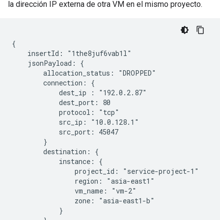
la dirección IP externa de otra VM en el mismo proyecto.
{

    insertId: "1the8juf6vab1l"

    jsonPayload: {

        allocation_status: "DROPPED"

        connection: {

            dest_ip : "192.0.2.87"

            dest_port: 80

            protocol: "tcp"

            src_ip: "10.0.128.1"

            src_port: 45047

        }

        destination: {

            instance: {

                project_id: "service-project-1"

                region: "asia-east1"

                vm_name: "vm-2"

                zone: "asia-east1-b"

            }
