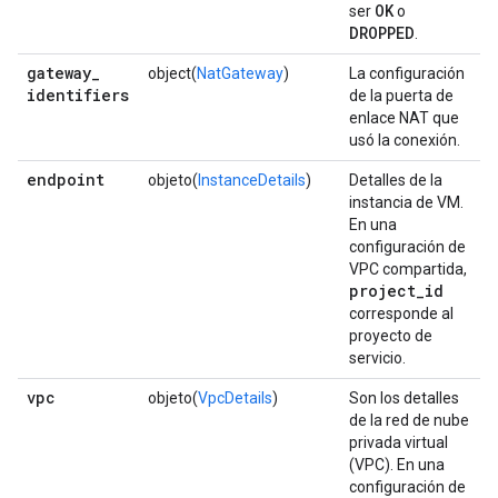
OK
ser
o
DROPPED
.
gateway
_
object(
NatGateway
)
La configuración
identifiers
de la puerta de
enlace NAT que
usó la conexión.
endpoint
objeto(
InstanceDetails
)
Detalles de la
instancia de VM.
En una
configuración de
VPC compartida,
project
_
id
corresponde al
proyecto de
servicio.
vpc
objeto(
VpcDetails
)
Son los detalles
de la red de nube
privada virtual
(VPC). En una
configuración de