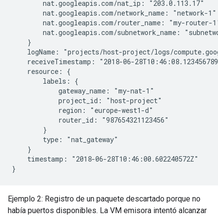
        nat.googleapis.com/nat_ip: "203.0.113.17"

        nat.googleapis.com/network_name: "network-1"

        nat.googleapis.com/router_name: "my-router-1"
        nat.googleapis.com/subnetwork_name: "subnetwo
    }

    logName: "projects/host-project/logs/compute.goo
    receiveTimestamp: "2018-06-28T10:46:08.123456789
    resource: {

        labels: {

            gateway_name: "my-nat-1"

            project_id: "host-project"

            region: "europe-west1-d"

            router_id: "987654321123456"

        }

        type: "nat_gateway"

    }

    timestamp: "2018-06-28T10:46:00.602240572Z"

Ejemplo 2: Registro de un paquete descartado porque no
había puertos disponibles. La VM emisora intentó alcanzar