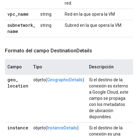
red.
vpc
_
name
string
Red en la que opera la VM
subnetwork
_
string
Subred en la que opera la VM.
name
Formato del campo Destination
Details
Campo
Tipo
Descripción
geo
_
objeto(
GeographicDetails
)
Si el destino de la
location
conexión es externo
a Google Cloud, este
campo se propaga
con los metadatos
de ubicación
disponibles.
instance
objeto(
InstanceDetails
)
Si el destino de la
conexión es una