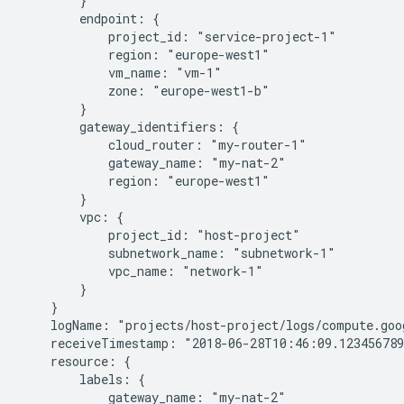
        }

        endpoint: {

            project_id: "service-project-1"

            region: "europe-west1"

            vm_name: "vm-1"

            zone: "europe-west1-b"

        }

        gateway_identifiers: {

            cloud_router: "my-router-1"

            gateway_name: "my-nat-2"

            region: "europe-west1"

        }

        vpc: {

            project_id: "host-project"

            subnetwork_name: "subnetwork-1"

            vpc_name: "network-1"

        }

    }

    logName: "projects/host-project/logs/compute.goo
    receiveTimestamp: "2018-06-28T10:46:09.123456789
    resource: {

        labels: {

            gateway_name: "my-nat-2"
