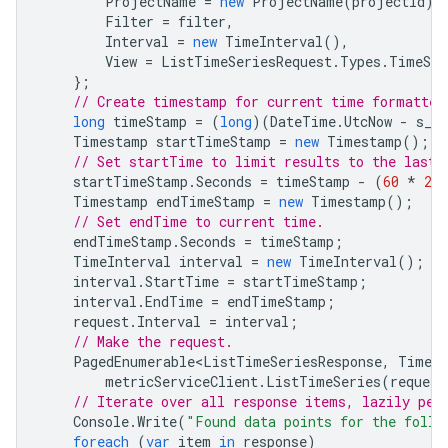
ProjectName
=
new
ProjectName
(
projectId
),
Filter
=
filter
,
Interval
=
new
TimeInterval
(),
View
=
ListTimeSeriesRequest
.
Types
.
TimeSer
};
// Create timestamp for current time formatted
long
timeStamp
=
(
long
)(
DateTime
.
UtcNow
-
s_un
Timestamp
startTimeStamp
=
new
Timestamp
();
// Set startTime to limit results to the last 
startTimeStamp
.
Seconds
=
timeStamp
-
(
60
*
20
Timestamp
endTimeStamp
=
new
Timestamp
();
// Set endTime to current time.
endTimeStamp
.
Seconds
=
timeStamp
;
TimeInterval
interval
=
new
TimeInterval
();
interval
.
StartTime
=
startTimeStamp
;
interval
.
EndTime
=
endTimeStamp
;
request
.
Interval
=
interval
;
// Make the request.
PagedEnumerable<ListTimeSeriesResponse
,
TimeSe
metricServiceClient
.
ListTimeSeries
(
request
// Iterate over all response items, lazily per
Console
.
Write
(
"Found data points for the follo
foreach
(
var
item
in
response
)