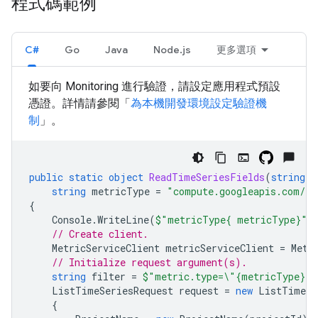
程式碼範例
C#
Go
Java
Node.js
更多選項
如要向 Monitoring 進行驗證，請設定應用程式預設
憑證。詳情請參閱「
為本機開發環境設定驗證機
制
」。
public
static
object
ReadTimeSeriesFields
(
string
p
string
metricType
=
"compute.googleapis.com/in
{
Console
.
WriteLine
(
$"metricType{ metricType}"
)
// Create client.
MetricServiceClient
metricServiceClient
=
Metr
// Initialize request argument(s).
string
filter
=
$"metric.type=\"{metricType}\"
ListTimeSeriesRequest
request
=
new
ListTimeSe
{