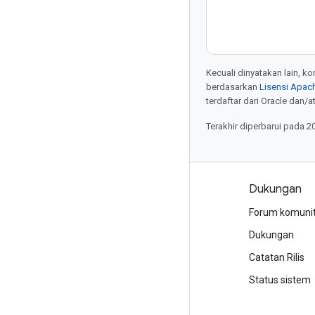
Kecuali dinyatakan lain, k
berdasarkan
Lisensi Apach
terdaftar dari Oracle dan/at
Terakhir diperbarui pada 2
Produk dan harga
Dukungan
Lihat semua produk
Forum komuni
Harga Google Cloud
Dukungan
Google Cloud Marketplace
Catatan Rilis
Hubungi bagian penjualan
Status sistem