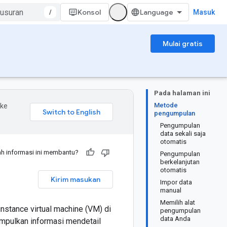
/
Konsol
Masuk
Mulai gratis
Pada halaman ini
Metode
 ke
pengumpulan
Pengumpulan
data sekali saja
otomatis
h informasi ini membantu?
Pengumpulan
berkelanjutan
otomatis
Kirim masukan
Impor data
manual
Memilih alat
nstance virtual machine (VM) di
pengumpulan
data Anda
gumpulkan informasi mendetail