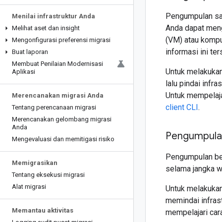
Pengumpulan sat
Menilai infrastruktur Anda
Anda dapat meng
Melihat aset dan insight
(VM) atau komput
Mengonfigurasi preferensi migrasi
informasi ini ter
Buat laporan
Membuat Penilaian Modernisasi
Untuk melakukan
Aplikasi
lalu pindai infr
Untuk mempelaja
Merencanakan migrasi Anda
client CLI
.
Tentang perencanaan migrasi
Merencanakan gelombang migrasi
Anda
Pengumpulan
Mengevaluasi dan memitigasi risiko
Pengumpulan ber
Memigrasikan
selama jangka w
Tentang eksekusi migrasi
Alat migrasi
Untuk melakukan
memindai infras
Memantau aktivitas
mempelajari car