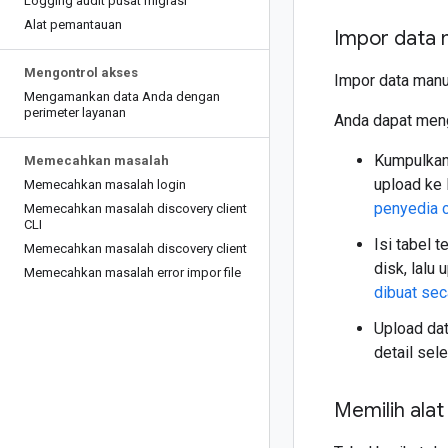
Logging audit pusat migrasi
Alat pemantauan
Impor data 
Mengontrol akses
Impor data manu
Mengamankan data Anda dengan
perimeter layanan
Anda dapat meng
Kumpulkan 
Memecahkan masalah
upload ke 
Memecahkan masalah login
penyedia c
Memecahkan masalah discovery client
CLI
Isi tabel 
Memecahkan masalah discovery client
disk, lalu
Memecahkan masalah error impor file
dibuat sec
Upload dat
detail sel
Memilih ala