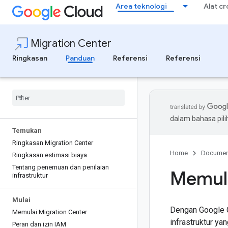
Area teknologi
Alat c
Migration Center
Ringkasan
Panduan
Referensi
Referensi
dalam bahasa pil
Temukan
Ringkasan Migration Center
Home
Documen
Ringkasan estimasi biaya
Tentang penemuan dan penilaian
Memul
infrastruktur
Mulai
Dengan Google C
Memulai Migration Center
infrastruktur ya
Peran dan izin IAM