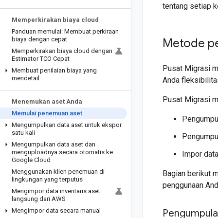
tentang setiap 
Memperkirakan biaya cloud
Panduan memulai: Membuat perkiraan
biaya dengan cepat
Metode p
Memperkirakan biaya cloud dengan
Estimator TCO Cepat
Pusat Migrasi m
Membuat penilaian biaya yang
mendetail
Anda fleksibil
Pusat Migrasi m
Menemukan aset Anda
Memulai penemuan aset
Pengumpula
Mengumpulkan data aset untuk ekspor
satu kali
Pengumpul
Mengumpulkan data aset dan
menguploadnya secara otomatis ke
Impor dat
Google Cloud
Menggunakan klien penemuan di
Bagian berikut 
lingkungan yang terputus
penggunaan And
Mengimpor data inventaris aset
langsung dari AWS
Mengimpor data secara manual
Pengumpulan