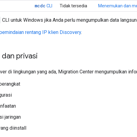
mcdc
CLI
Tidak tersedia
Menemukan dan me
CLI untuk Windows jika Anda perlu mengumpulkan data langsun
pemindaian rentang IP klien Discovery
.
dan privasi
ver di lingkungan yang ada, Migration Center mengumpulkan infor
perangkat
gurasi
nfaatan
i jaringan
ang diinstall