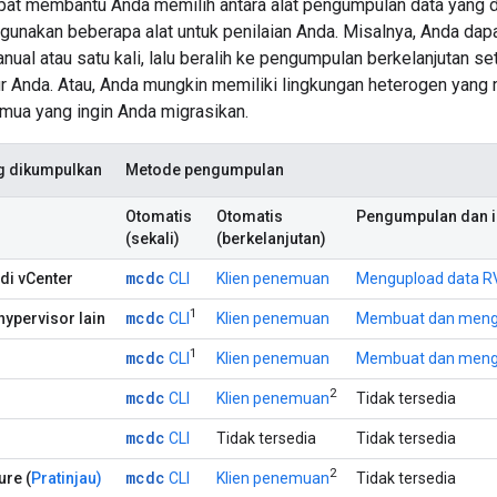
apat membantu Anda memilih antara alat pengumpulan data yang 
gunakan beberapa alat untuk penilaian Anda. Misalnya, Anda da
ual atau satu kali, lalu beralih ke pengumpulan berkelanjutan s
tur Anda. Atau, Anda mungkin memiliki lingkungan heterogen ya
emua yang ingin Anda migrasikan.
g dikumpulkan
Metode pengumpulan
Otomatis
Otomatis
Pengumpulan dan 
(sekali)
(berkelanjutan)
mcdc
di vCenter
CLI
Klien penemuan
Mengupload data R
1
mcdc
 hypervisor lain
CLI
Klien penemuan
Membuat dan mengu
1
mcdc
CLI
Klien penemuan
Membuat dan mengu
2
mcdc
CLI
Klien penemuan
Tidak tersedia
mcdc
CLI
Tidak tersedia
Tidak tersedia
2
mcdc
ure (
Pratinjau)
CLI
Klien penemuan
Tidak tersedia