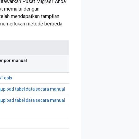
ditawarkan Pusat Migrasi. Anda
pat memulai dengan
etelah mendapatkan tampilan
ng memerlukan metode berbeda
impor manual
VTools
pload tabel data secara manual
pload tabel data secara manual