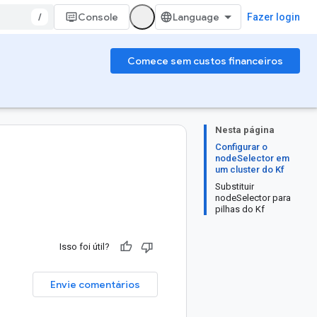
/
Console
Fazer login
Comece sem custos financeiros
Nesta página
Configurar o
nodeSelector em
um cluster do Kf
Substituir
nodeSelector para
pilhas do Kf
Isso foi útil?
Envie comentários