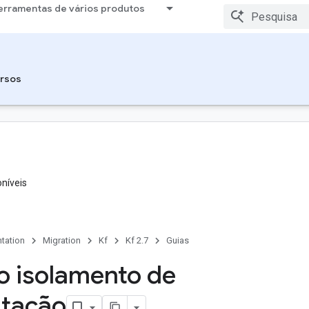
erramentas de vários produtos
rsos
níveis
tation
Migration
Kf
Kf 2.7
Guias
 o isolamento de
tação