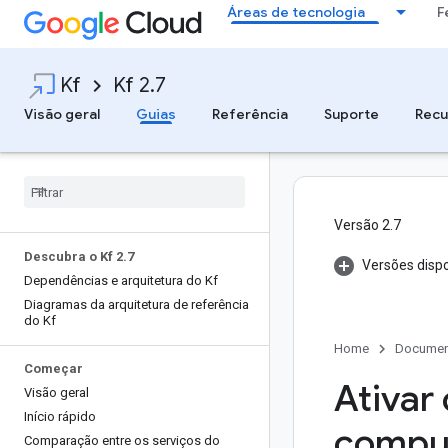
Áreas de tecnologia
F
Kf
Kf 2.7
Visão geral
Guias
Referência
Suporte
Recu
Versão 2.7
Descubra o Kf 2
.
7
Versões dispo
Dependências e arquitetura do Kf
Diagramas da arquitetura de referência
do Kf
Home
Documen
Começar
Ativar
Visão geral
Início rápido
compu
Comparação entre os serviços do