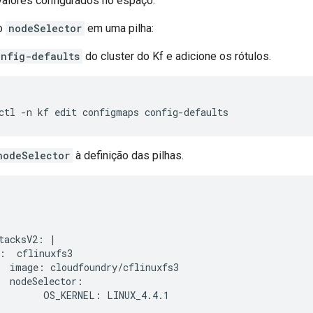
 valores configurados no espaço.
 o
nodeSelector
em uma pilha:
onfig-defaults
do cluster do Kf e adicione os rótulos.
nodeSelector
à definição das pilhas.
tacksV2: |

:  cflinuxfs3

  image: cloudfoundry/cflinuxfs3

  nodeSelector:

        OS_KERNEL: LINUX_4.4.1 
