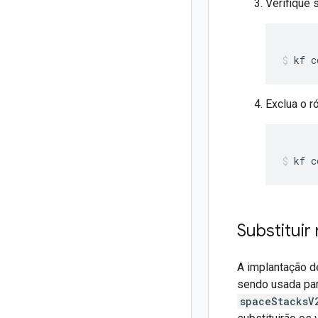
Verifique 
kf
c
Exclua o r
kf
c
Substituir
A implantação d
sendo usada par
spaceStacksV