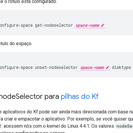
se o rótulo está configurado.
onfigure-space
get-nodeselector
space-name
ótulo do espaço.
onfigure-space
unset-nodeselector
space-name
disktype
 node
Selector para
pilhas do Kf
e aplicativos do Kf pode ser ainda mais direcionada com base na
a criar e empacotar o aplicativo. Por exemplo, se você quiser q
2
acessem nós com o kernel do Linux 4.4.1. Os valores
nodeSe