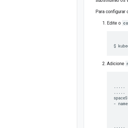
substituirão os
Para configurar
Edite o
c
Adicione
.....

.....

spaceS
- name
      
      
      
.....
