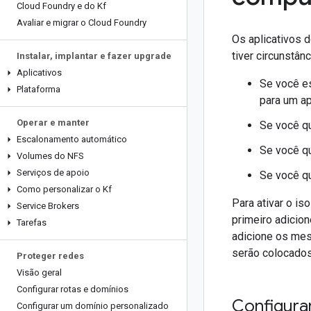
Cloud Foundry e do Kf
Avaliar e migrar o Cloud Foundry
Os aplicativos 
tiver circunstân
Instalar
,
implantar e fazer upgrade
Aplicativos
Se você es
Plataforma
para um ap
Operar e manter
Se você q
Escalonamento automático
Se você qu
Volumes do NFS
Serviços de apoio
Se você qu
Como personalizar o Kf
Para ativar o i
Service Brokers
primeiro adicio
Tarefas
adicione os mes
serão colocados
Proteger redes
Visão geral
Configurar rotas e domínios
Configura
Configurar um domínio personalizado