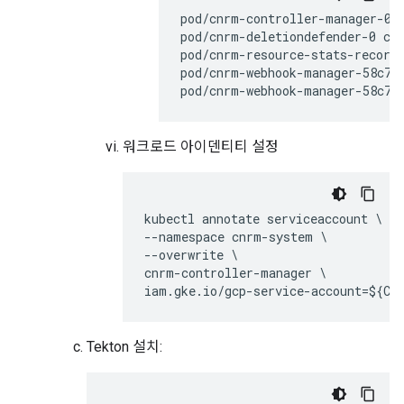
pod/cnrm-controller-manager-0
pod/cnrm-deletiondefender-0
co
pod/cnrm-resource-stats-record
pod/cnrm-webhook-manager-58c79
pod/cnrm-webhook-manager-58c79
워크로드 아이덴티티 설정
kubectl annotate serviceaccount \

--namespace cnrm-system \

--overwrite \

cnrm-controller-manager \

iam.gke.io/gcp-service-account=${CL
Tekton 설치: