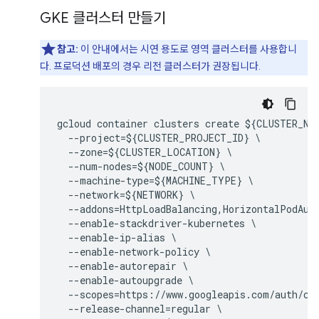
GKE 클러스터 만들기
참고:
이 안내에서는 시연 용도로 영역 클러스터를 사용합니
다. 프로덕션 배포의 경우 리전 클러스터가 권장됩니다.
gcloud container clusters create ${CLUSTER_NAM
  --project=${CLUSTER_PROJECT_ID} \

  --zone=${CLUSTER_LOCATION} \

  --num-nodes=${NODE_COUNT} \

  --machine-type=${MACHINE_TYPE} \

  --network=${NETWORK} \

  --addons=HttpLoadBalancing,HorizontalPodAuto
  --enable-stackdriver-kubernetes \

  --enable-ip-alias \

  --enable-network-policy \

  --enable-autorepair \

  --enable-autoupgrade \

  --scopes=https://www.googleapis.com/auth/clo
  --release-channel=regular \
