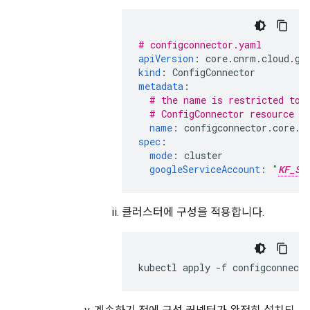
# configconnector.yaml
apiVersion
:
core.cnrm.cloud.go
kind
:
ConfigConnector
metadata
:
# the name is restricted to 
# ConfigConnector resource i
name
:
configconnector.core.c
spec
:
mode
:
cluster
googleServiceAccount
:
"
KF_SE
클러스터에 구성을 적용합니다.
kubectl
apply
-f
configconnect