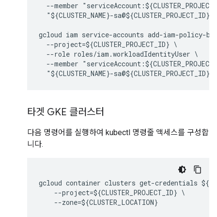
  --member "serviceAccount:${CLUSTER_PROJECT_
  "${CLUSTER_NAME}-sa@${CLUSTER_PROJECT_ID}.i
gcloud iam service-accounts add-iam-policy-bin
  --project=${CLUSTER_PROJECT_ID} \

  --role roles/iam.workloadIdentityUser \

  --member "serviceAccount:${CLUSTER_PROJECT_
  "${CLUSTER_NAME}-sa@${CLUSTER_PROJECT_ID}.i
타겟 GKE 클러스터
다음 명령어를 실행하여 kubectl 명령줄 액세스를 구성합
니다.
gcloud container clusters get-credentials ${CL
    --project=${CLUSTER_PROJECT_ID} \

    --zone=${CLUSTER_LOCATION}