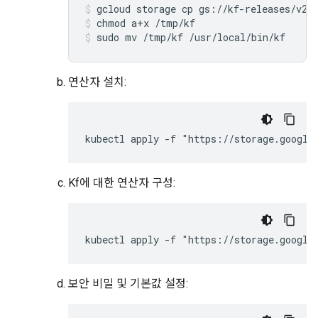
gcloud
storage
cp
gs://kf-releases/v2.
chmod
a+x
/tmp/kf
sudo
mv
/tmp/kf
/usr/local/bin/kf
연산자 설치:
kubectl apply -f "https://storage.google
Kf에 대한 연산자 구성:
kubectl apply -f "https://storage.google
보안 비밀 및 기본값 설정: