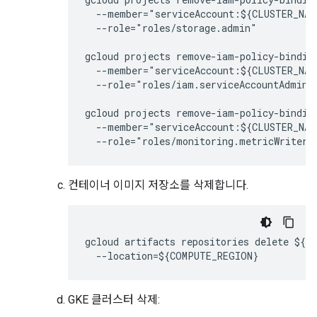
  --member="serviceAccount:${CLUSTER_NAM
  --role="roles/storage.admin"

gcloud projects remove-iam-policy-binding
  --member="serviceAccount:${CLUSTER_NAM
  --role="roles/iam.serviceAccountAdmin"

gcloud projects remove-iam-policy-binding
  --member="serviceAccount:${CLUSTER_NAM
  --role="roles/monitoring.metricWriter"
컨테이너 이미지 저장소를 삭제합니다.
gcloud artifacts repositories delete ${CL
  --location=${COMPUTE_REGION}
GKE 클러스터 삭제: