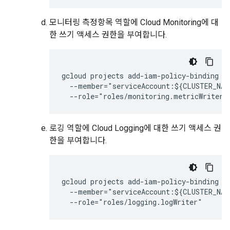
모니터링 측정항목 역할에 Cloud Monitoring에 대
한 쓰기 액세스 권한을 부여합니다.
gcloud projects add-iam-policy-binding ${
  --member="serviceAccount:${CLUSTER_NAM
  --role="roles/monitoring.metricWriter"
로깅 역할에 Cloud Logging에 대한 쓰기 액세스 권
한을 부여합니다.
gcloud projects add-iam-policy-binding ${
  --member="serviceAccount:${CLUSTER_NAM
  --role="roles/logging.logWriter"