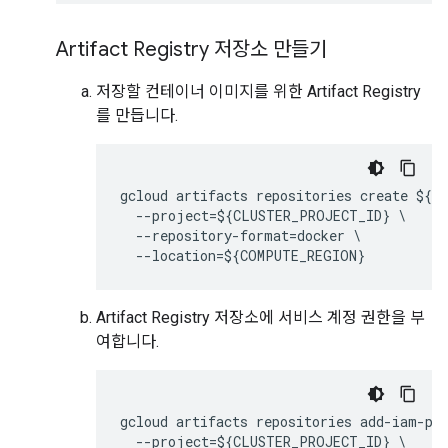
Artifact Registry 저장소 만들기
저장할 컨테이너 이미지를 위한 Artifact Registry
를 만듭니다.
gcloud artifacts repositories create ${CL
  --project=${CLUSTER_PROJECT_ID} \

  --repository-format=docker \

  --location=${COMPUTE_REGION}
Artifact Registry 저장소에 서비스 계정 권한을 부
여합니다.
gcloud artifacts repositories add-iam-pol
  --project=${CLUSTER_PROJECT_ID} \
