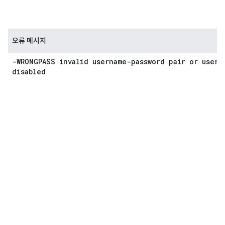
오류 메시지
-WRONGPASS invalid username-password pair or user 
disabled