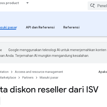
ross product
suki pasar
API dan Referensi
Referensi
Google menggunakan teknologi AI untuk menerjemahkan konten
ihan Anda. Terjemahan AI mungkin mengandung kesalahan.
tation
Access and resource management
Apaka
Marketplace
Partners
Masuki pasar
a diskon reseller dari ISV