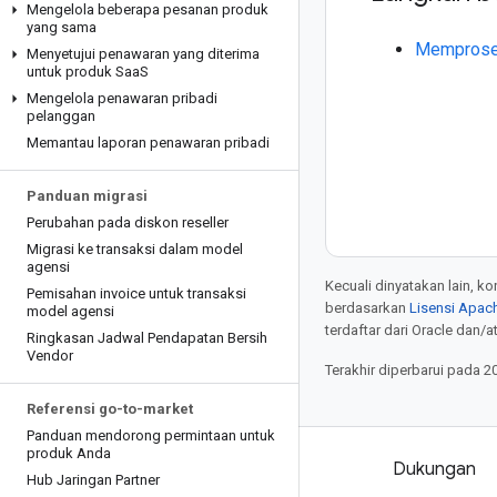
Mengelola beberapa pesanan produk
yang sama
Memproses
Menyetujui penawaran yang diterima
untuk produk Saa
S
Mengelola penawaran pribadi
pelanggan
Memantau laporan penawaran pribadi
Panduan migrasi
Perubahan pada diskon reseller
Migrasi ke transaksi dalam model
agensi
Kecuali dinyatakan lain, k
Pemisahan invoice untuk transaksi
berdasarkan
Lisensi Apach
model agensi
terdaftar dari Oracle dan/at
Ringkasan Jadwal Pendapatan Bersih
Vendor
Terakhir diperbarui pada 2
Referensi go-to-market
Panduan mendorong permintaan untuk
produk Anda
Produk dan harga
Dukungan
Hub Jaringan Partner