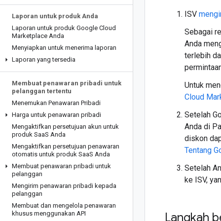
ISV
mengi
Laporan untuk produk Anda
Laporan untuk produk Google Cloud
Sebagai re
Marketplace Anda
Anda mengi
Menyiapkan untuk menerima laporan
terlebih d
Laporan yang tersedia
permintaa
Membuat penawaran pribadi untuk
Untuk men
pelanggan tertentu
Cloud Mar
Menemukan Penawaran Pribadi
Setelah G
Harga untuk penawaran pribadi
Anda di Pa
Mengaktifkan persetujuan akun untuk
produk Saa
S Anda
diskon dap
Mengaktifkan persetujuan penawaran
Tentang Go
otomatis untuk produk Saa
S Anda
Membuat penawaran pribadi untuk
Setelah A
pelanggan
ke ISV, ya
Mengirim penawaran pribadi kepada
pelanggan
Membuat dan mengelola penawaran
khusus menggunakan API
Langkah b