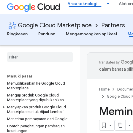
Area teknologi
Alat c
Google Cloud Marketplace
Partners
Ringkasan
Panduan
Mengembangkan aplikasi
Ma
dalam bahasa pil
Masuki pasar
Memublikasikan ke Google Cloud
Marketplace
Home
Documen
Menguji produk Google Cloud
Google Cloud 
Marketplace yang dipublikasikan
Memint
Menyiapkan produk Google Cloud
Marketplace untuk dijual kembali
Menerima pembayaran dari Google
Contoh penghitungan pembagian
keuntungan