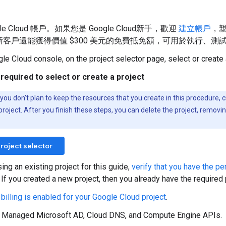
le Cloud 帳戶。如果您是 Google Cloud新手，歡迎
建立帳戶
，
新客戶還能獲得價值 $300 美元的免費抵免額，可用於執行、測
gle Cloud console, on the project selector page, select or create
required to select or create a project
f you don't plan to keep the resources that you create in this procedure, 
project. After you finish these steps, you can delete the project, removi
roject selector
sing an existing project for this guide,
verify that you have the p
. If you created a new project, then you already have the required
 billing is enabled for your Google Cloud project
.
e Managed Microsoft AD, Cloud DNS, and Compute Engine APIs.