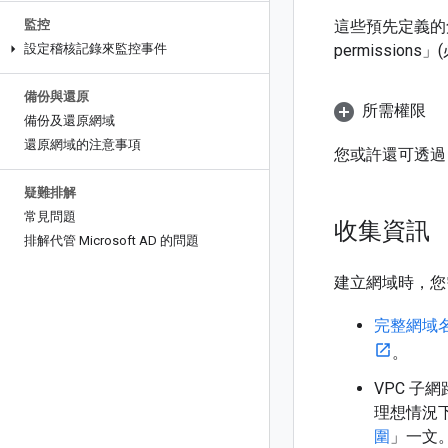
監控
這些預先定義的
設定稽核記錄來監控事件
permissions
備份與還原
所需權限
備份及還原網域
還原網域的注意事項
您或許還可透過
疑難排解
常見問題
收集資訊
排解代管 Microsoft AD 的問題
建立網域時，您
完整網域名稱
。
VPC 子
理想情況
圍
」一文