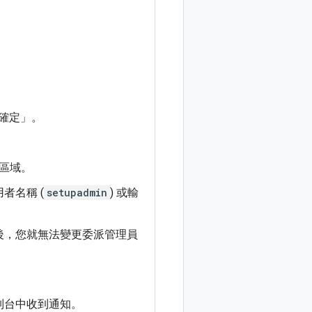
「確定」
。
區域。
者名稱 (
setupadmin
) 或輸
後，您就無法變更委派管理員
 控制台中收到通知。