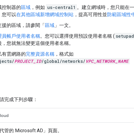
域控制器的
區域
，例如
us-central1
。建立網域時，您只能在
，您可以
在其他區域新增網域控制站
，提高可用性並
防範區域性
支援的區域，請參閱「
區域
」一文。
理員帳戶使用者名稱
。您可以選擇使用預設使用者名稱 (
setupad
後，您就無法變更這個使用者名稱。
私有雲網路的
完整資源名稱
，格式如
jects/
PROJECT_ID
/global/networks/
VPC_NETWORK_NAME
請完成下列步驟：
loud
管的 Microsoft AD」
頁面。