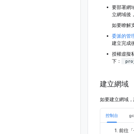
要部署網
立網域後
如要瞭解
委派的管
建立完成
授權虛擬
下：
pro
建立網域
如要建立網域，
控制台
gc
前往「代