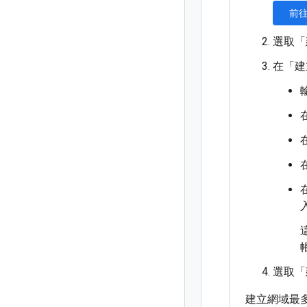
前往 
選取「
在「建
選取「
建立網域最多