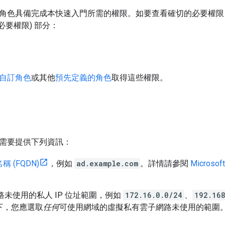
角色具備完成本快速入門所需的權限。如要查看確切的必要權限，請展
」(必要權限)
部分：
自訂角色
或其他
預先定義的角色
取得這些權限。
需要提供下列資訊：
 (FQDN)
，例如
ad.example.com
。詳情請參閱
Microsof
網路未使用的私人 IP 位址範圍，例如
172.16.0.0/24
、
192.16
下，您應選取
任何
可使用網域的虛擬私有雲子網路未使用的範圍
。