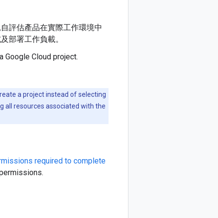
親自評估產品在實際工作環境中
試及部署工作負載。
 a Google Cloud project.
create a project instead of selecting
ng all resources associated with the
ermissions required to complete
 permissions.