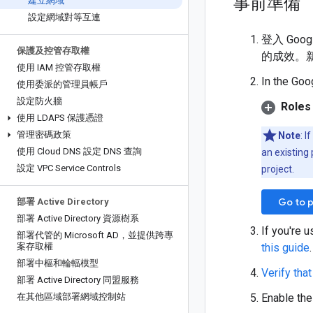
事前準備
建立網域
設定網域對等互連
登入 Goog
保護及控管存取權
的成效。
使用 IAM 控管存取權
In the Goo
使用委派的管理員帳戶
設定防火牆
Roles 
使用 LDAPS 保護憑證
管理密碼政策
Note
: I
使用 Cloud DNS 設定 DNS 查詢
an existing 
設定 VPC Service Controls
project.
Go to p
部署 Active Directory
部署 Active Directory 資源樹系
If you're u
部署代管的 Microsoft AD，並提供跨專
案存取權
this guide
部署中樞和輪輻模型
Verify that
部署 Active Directory 同盟服務
在其他區域部署網域控制站
Enable th