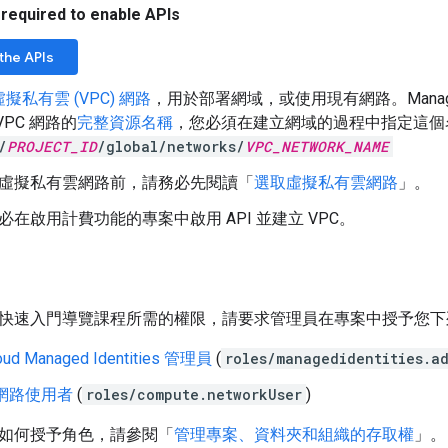
 required to enable APIs
the APIs
擬私有雲 (VPC) 網路
，用於部署網域，或使用現有網路。Managed M
VPC 網路的
完整資源名稱
，您必須在建立網域的過程中指定這個
/
PROJECT_ID
/global/networks/
VPC_NETWORK_NAME
虛擬私有雲網路前，請務必先閱讀「
選取虛擬私有雲網路
」。
必在啟用計費功能的專案中啟用 API 並建立 VPC。
快速入門導覽課程所需的權限，請要求管理員在專案中授予您下列 
loud Managed Identities 管理員
(
roles/managedidentities.a
e 網路使用者
(
roles/compute.networkUser
)
如何授予角色，請參閱「
管理專案、資料夾和組織的存取權
」。