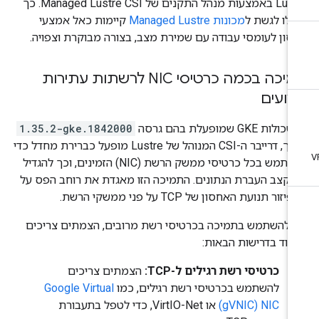
Lustre באמצעות מנהל התקנים של Managed Lustre CSI. כך
כלו לגשת ל
מכונות Managed Lustre
קיימות כאל אמצעי
סון לעומסי עבודה עם שמירת מצב, בצורה מבוקרת וצפויה.
תמיכה בכמה כרטיסי NIC לרשתות עתירות
צועים
לות GKE שמופעלת בהם גרסה
1.35.2-gke.1842000
ואילך, דרייבר ה-CSI המנוהל של Lustre מופעל כברירת מחדל כדי
להשתמש בכל כרטיסי ממשק הרשת (NIC) הזמינים, וכך להגדיל
 קצב העברת הנתונים. התמיכה הזו מאגדת את רוחב הפס על
פיזור תנועת האחסון של TCP על פני ממשקי הרשת.
י להשתמש בתמיכה בכרטיסי רשת מרובים, הצמתים צריכים
מוד בדרישות הבאות:
כרטיסי רשת רגילים ל-TCP:
הצמתים צריכים
להשתמש בכרטיסי רשת רגילים, כמו
Google Virtual
NIC‏ (gVNIC)
או VirtIO-Net, כדי לטפל בתעבורת