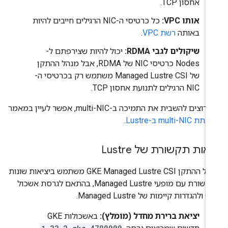
אחסון TCP.
אותו VPC:
כל כרטיסי ה-NIC הרגילים חייבים להיות
באותה
רשת VPC
.
שיקולים לגבי RDMA:
יכול להיות שצירפתם ל-
Nodes כרטיסי NIC של RDMA, אבל מנהל ההתקן
של Managed Lustre CSI משתמש רק בכרטיסי ה-
NIC הרגילים לתנועת אחסון TCP.
וצים להשבית את התמיכה ב-multi-NIC, אפשר לעיין במאמר
multi-NIC ב-Lustre
.
יאות תקשורת של Lustre
מנהל ההתקן GKE Managed Lustre CSI משתמש ביציאות שונות
לתקשורת עם מופעי Managed Lustre, בהתאם לגרסת אשכול
מות של Managed Lustre.
יציאת ברירת מחדל (מומלץ):
באשכולות GKE