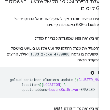
הפעלת דרייבר CSI מנוהל של Lustre באשכולות
 קיימים
טעים הבאים מוסבר איך להפעיל את מנהל ההתקנים של
Lust ב-GKE באשכולות קיימים.
מוש ביציאה
988
שמוגדרת כברירת מחדל
כדי להפעיל את מנהל ההתקן של Lustre CSI ב-GKE באשכול
ים שפועלת בו גרסה
1.33.2-gke.4780000
ואילך, מריצים
 הפקודה הבאה:
gcloud
container
clusters
update
${
CLUSTER_NAME
--location
=
${
LOCATION
}
\
--update-addons
=
LustreCsiDriver
=
מוש ביציאה מדור קודם
6988