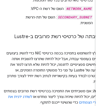
בכרטיסי NIC מרובים בכל סוגי המכונות.
NETWORK_NAME
: השם של רשת ה-VPC.
SECONDARY_SUBNET
: השם של תת-הרשת
המשנית.
בתה של כרטיסי רשת מרובים ב-Lustre
מומלץ להשתמש בתמיכה בכמה כרטיסי NIC כדי להשיג ביצועים
והים בעומסי עבודה, אבל יכול להיות שתרצו להשבית אותה
רחישים ספציפיים. לדוגמה, יכול להיות שלא תרצו לפזר את
התנועה של Lustre על פני כל ממשקי החומרה הזמינים, או
צטרכו לבודד בעיות בקישוריות לנתיב רשת יחיד לצורך פתרון
יות.
רה:
אם משביתים את התמיכה בכרטיסי רשת מרובים בצמתים
ילים, יכול להיות שיהיה צורך ליצור מחדש או
לשדרג ידנית את
גרי הצמתים
כדי שהשינוי ייכנס לתוקף.