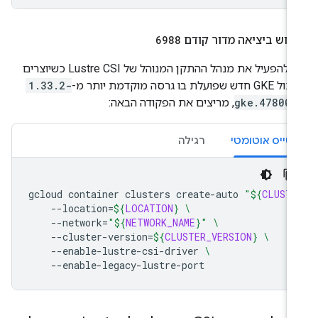
מוש ביציאה מדור קודם
6988
כדי להפעיל את מנהל ההתקן המנוהל של Lustre CSI כשיוצרים
ש שפועלת בו גרסה מוקדמת יותר מ-
1.33.2-
gke.478000
, מריצים את הפקודה הבאה:
טייס אוטומטי
רגילה
gcloud
container
clusters
create-auto
"
${
CLUSTE
--location
=
${
LOCATION
}
\
--network
=
"
${
NETWORK_NAME
}
"
\
--cluster-version
=
${
CLUSTER_VERSION
}
\
--enable-lustre-csi-driver
\