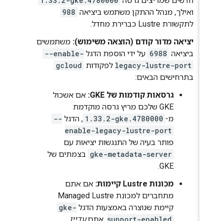
חדשים שמריצים גרסה
1.33.2-gke.4780000
ואילך, מנהל ההתקן משתמש ביציאה
988
לתקשורת Lustre כברירת מחדל.
יציאה מדור קודם (הוצאה משימוש):
משתמשים
ביציאה
6988
על ידי הוספת הדגל
--enable-
legacy-lustre-port
לפקודות
gcloud
בתרחישים הבאים:
גרסאות קודמות של GKE:
אם אשכול
GKE שלכם מריץ גרסה מוקדמת
מ-
1.33.2-gke.4780000
, הדגל
--
enable-legacy-lustre-port
פותר בעיה של התנגשות יציאות עם
gke-metadata-server
בצמתים של
GKE.
מכונות Lustre קיימות:
אם אתם
מתחברים למכונת Managed Lustre
קיימת שנוצרה באמצעות הדגל
gke-
support-enabled
, אתם
עדיין