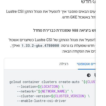
 חדש
בקטעים הבאים מוסבר איך להפעיל את מנהל התקן Lustre CSI
והל באשכול GKE חדש.
מוש ביציאה
988
שמוגדרת כברירת מחדל
כדי להפעיל את מנהל ההתקן של Lustre CSI כשיוצרים אשכול
ועלת בו גרסה
1.33.2-gke.4780000
ואילך,
יצים את הפקודה הבאה:
טייס אוטומטי
רגילה
gcloud
container
clusters
create-auto
"
${
CLUSTE
--location
=
${
LOCATION
}
\
--network
=
"
${
NETWORK_NAME
}
"
\
--cluster-version
=
${
CLUSTER_VERSION
}
\