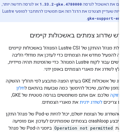
גים את האשכול לגרסה
1.33.2-gke.4780000
או לגרסה חדשה יותר,
להיות שעדיין תצטרכו את הדגל הזה אם תמשיכו להתחבר למופעי Lustre‏
.
gke-support-ena
רש שדרוג צמתים באשכולות קיימים
הפעלת מנהל ההתקן של Lustre CSI המנוהל באשכולות קיימים
ולה להפעיל מחדש את הצמתים כדי לעדכן את מודולי הליבה
הנדרשים עבור לקוח Lustre המנוהל. כדי שהזמינות תהיה מיידית,
מלץ לשדרג את מאגרי הצמתים באופן ידני.
שדרוג של אשכולות GKE בערוץ הפצה מתבצע לפי תהליך ההשקה
תוזמן שלהם, שיכול להימשך כמה שבועות בהתאם ל
חלון
חזוקה
שלכם. אם אתם משתמשים בגרסה סטטית של GKE,
ם צריכים
לשדרג ידנית
את מאגרי הצמתים.
עד שהשדרוג של הצומת יושלם, יכול להיות ש-Pod של מנהל התקן
CSI יבצע crashloop בצמתים שממתינים לעדכון. אם מופיעה
יאת
Operation not permitted
ביומני ה-Pod של מנהל