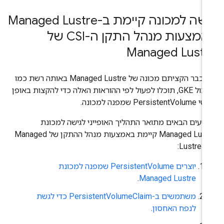
גישה למכונה קיימת ב-Managed Lustre
באמצעות מנהל התקן ה-CSI של
Managed Lustr
אם כבר הקציתם מכונה של Managed Lustre באותה רשת כמו
אשכול GKE, תוכלו לפעול לפי ההוראות האלה כדי להקצות באופן
Persistent שמפנה למכונה.
טעים הבאים מתואר התהליך האופייני לגישה למכונת
Managed Lustre קיימת באמצעות מנהל ההתקן של Managed
Lustre CS
יוצרים PersistentVolume שמפנה למכונת
.
Managed Lustre
משתמשים ב-PersistentVolumeClaim כדי לגשת
לנפח האחסון
.