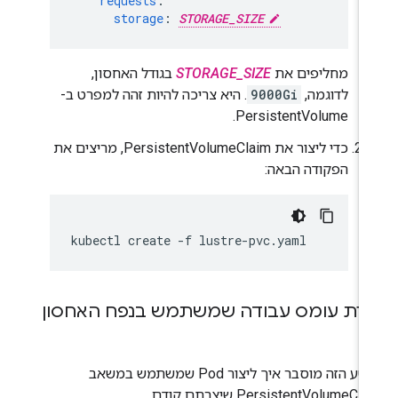
requests
:
storage
:
STORAGE_SIZE
מחליפים את
STORAGE_SIZE
בגודל האחסון,
לדוגמה,
9000Gi
. היא צריכה להיות זהה למפרט ב-
PersistentVolume.
כדי ליצור את PersistentVolumeClaim, מריצים את
הפקודה הבאה:
kubectl
create
-f
ירת עומס עבודה שמשתמש בנפח האחסון
בקטע הזה מוסבר איך ליצור Pod שמשתמש במשאב
PersistentVolumeCl שיצרתם קודם.