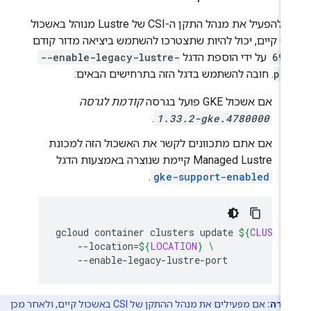
כדי להפעיל את מנהל התקן ה-CSI של Lustre מנוהל באשכול
תצטרכו להשתמש ביציאה מדור קודם
698
על ידי הוספת הדגל
--enable-legacy-lustre-
por
. חובה להשתמש בדגל הזה בתרחישים הבאים:
אם אשכול GKE פועל בגרסה
קודמת לגרסה
.
1.33.2-gke.4780000
אם אתם מתכוונים לקשר את האשכול הזה למכונת
Managed Lustre קיימת שנוצרה באמצעות הדגל
.
gke-support-enabled
gcloud
container
clusters
update
${
CLUSTER
--location
=
${
LOCATION
}
\
ערה:
אם מפעילים את מנהל ההתקן של CSI באשכול קיים, ולאחר מכן