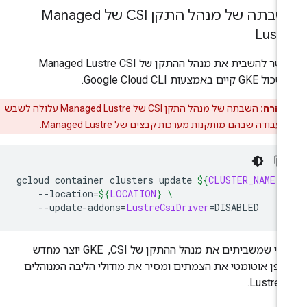
השבתה של מנהל התקן CSI של Managed
Lust
אפשר להשבית את מנהל ההתקן של Managed Lustre CSI
G קיים באמצעות Google Cloud CLI.
זהרה:
השבתה של מנהל התקן CSI של Managed Lustre עלולה לשבש
עבודה שבהם מותקנות מערכות קבצים של Managed Lustre.
gcloud
container
clusters
update
${
CLUSTER_NAME
}
--location
=
${
LOCATION
}
\
--update-addons
=
LustreCsiDriver
=
אחרי שמשביתים את מנהל ההתקן של CSI, ‏ GKE יוצר מחדש
ופן אוטומטי את הצמתים ומסיר את מודולי הליבה המנוהלים
Lus.