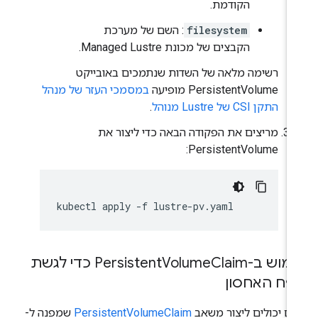
הקודמת.
filesystem
: השם של מערכת
הקבצים של מכונת Managed Lustre.
רשימה מלאה של השדות שנתמכים באובייקט
PersistentVolume מופיעה
במסמכי העזר של מנהל
התקן CSI של Lustre מנוהל
.
מריצים את הפקודה הבאה כדי ליצור את
PersistentVolume:
kubectl
apply
-f
וש ב-Persistent
Volume
Claim כדי לגשת
פח האחסון
ם יכולים ליצור משאב
PersistentVolumeClaim
שמפנה ל-