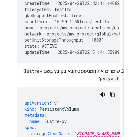
createTime: '2025-04-28T22:42:11.140825450
filesystem: testlfs

gkeSupportEnabled: true

mountPoint: 10.90.1.4@tcp:/testlfs

name: projects/my-project/locations/us-cen
network: projects/my-project/global/networ
perUnitStorageThroughput: '1000'

state: ACTIVE

שומרים את המניפסט הבא בקובץ בשם
lustre-
:
pv.yaml
apiVersion
:
v1
kind
:
PersistentVolume
metadata
:
name
:
lustre-pv
spec
:
storageClassName
:
"
STORAGE_CLASS_NAME