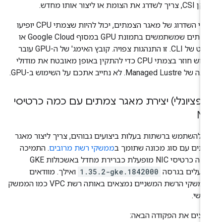
שדרג את הצומת או ליצור אותו מחדש.
אחרי השדרוג של מאגר הצמתים, יכול להיות שצמתי CPU יופיעו
כצמתים שמשתמשים בתמונת GPU במסוף Google Cloud או
בפלט של CLI. זו התנהגות צפויה. קובץ האימג' של ה-GPU עובר
שימוש חוזר בצמתי CPU כדי להתקין באופן מאובטח את מודולי
Managed Lust. לא נחייב אתכם על השימוש ב-GPU.
ופציונלי) יצירת מאגר צמתים עם כמה כרטיסי
N
י להשתמש ברשתות בעלות ביצועים גבוהים, צריך ליצור מאגר
תים עם סוג מכונה שתומך ב
ממשקי רשת מרובים
. התמיכה
בכמה כרטיסי NIC מופעלת כברירת מחדל באשכולות GKE
ועלים בגרסה
1.35.2-gke.1842000
ואילך. מוודאים
שממשקי הרשת המשניים נמצאים באותה רשת VPC כמו הממשק
אשי.
יצים את הפקודה הבאה: