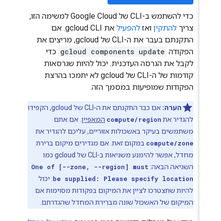
כדי להשתמש ב-CLI של Google Cloud למשימה הזו,
צריך
להתקין
ואז
להפעיל
את gcloud CLI. אם
התקנתם בעבר את ה-CLI של gcloud, מריצים את
הפקודה
gcloud components update
כדי
לקבל את הגרסה העדכנית. יכול להיות שגרסאות
קודמות של ה-CLI של gcloud לא יתמכו בהרצת
הפקודות שמופיעות במסמך הזה.
הערה:
אם כבר התקנתם את ה-CLI של gcloud, הקפידו
להגדיר את
compute/region
המאפיין
. אם אתם
משתמשים בעיקר באשכולות אזוריים, עליכם להגדיר את
compute/zone
במקום זאת. אם מגדירים מיקום ברירת
מחדל, אפשר להימנע משגיאות ב-CLI של gcloud כמו
השגיאה הבאה:
One of [--zone, --region] must
be supplied: Please specify location
. יכול
להיות שתצטרכו לציין את המיקום בפקודות מסוימות אם
המיקום של האשכול שונה מברירת המחדל שהגדרתם.