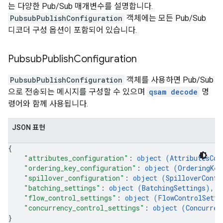
는 다양한 Pub/Sub 매개변수를 설명합니다.
PubsubPublishConfiguration
객체에는 모든 Pub/Sub
디코더 구성 옵션이 포함되어 있습니다.
Pubsub
Publish
Configuration
PubsubPublishConfiguration
객체를 사용하면 Pub/Sub
으로 전송되는 메시지를 구성할 수 있으며
qsam decode
명
령어와 함께 사용됩니다.
JSON 표현
{
"attributes_configuration"
: 
object (
AttributesCon
"ordering_key_configuration"
: 
object (
OrderingKey
"spillover_configuration"
: 
object (
SpilloverConfi
"batching_settings"
: 
object (
BatchingSettings
)
,
"flow_control_settings"
: 
object (
FlowControlSetti
"concurrency_control_settings"
: 
object (
Concurren
}