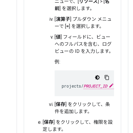
ニューで、[
リソース
] > [
名
前
] を選択します。
[
演算子
] プルダウン メニュ
ーで [
=
] を選択します。
[
値
] フィールドに、ビュー
へのフルパスを含む、ログ
ビューの ID を入力します。
例:
projects/
PROJECT_ID
/locatio
[
保存
] をクリックして、条
件を追加します。
[
保存
] をクリックして、権限を設
定します。