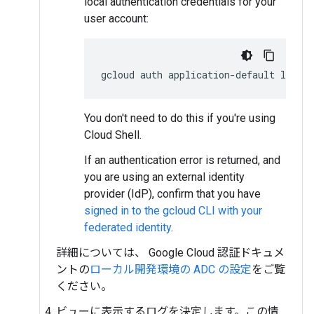
local authentication credentials for your
user account:
gcloud
auth
application-default
login
You don't need to do this if you're using
Cloud Shell.
If an authentication error is returned, and
you are using an external identity
provider (IdP), confirm that you have
signed in to the gcloud CLI with your
federated identity
.
詳細については、 Google Cloud 認証ドキュメ
ントの
ローカル開発環境の ADC の設定
をご覧
ください。
ビューに表示するログを決定します。この情