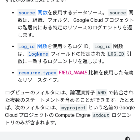
ずれかの値を比較できます。
source
関数
を使用するデータソース。
source
関
数は、組織、フォルダ、 Google Cloud プロジェクト
の階層内にある特定のリソースのログエントリを返
します。
log_id
関数
を使用するログ ID。
log_id
関数
は、
logName
フィールドの指定された
LOG_ID
引
数に一致するログエントリを返します。
resource.type=
FIELD_NAME
比較を使用した有効
なリソースタイプ。
ログビューのフィルタには、論理演算子
AND
で結合され
た複数のステートメントを含めることができます。たとえ
ば、次のフィルタには、
myproject
という名前の Google
Cloud プロジェクトの Compute Engine
stdout
ログエン
トリのみが含まれます。