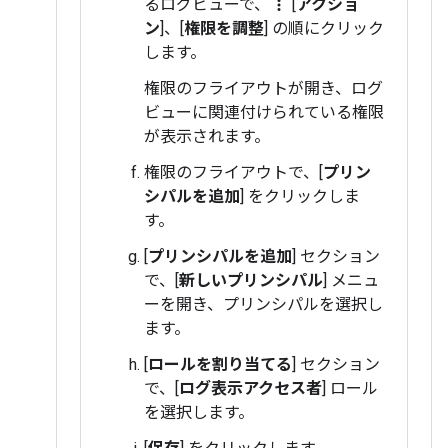
るログビューで、
[
アクショ
more_vert
ン
]、[
権限を調整
] の順にクリック
します。
権限のフライアウトが開き、ログ
ビューに関連付けられている権限
が表示されます。
権限のフライアウトで、[
プリン
シパルを追加
] をクリックしま
す。
[
プリンシパルを追加
] セクション
で、[
新しいプリンシパル
] メニュ
ーを開き、プリンシパルを選択し
ます。
[
ロールを割り当てる
] セクション
で、[
ログ表示アクセス者
] ロール
を選択します。