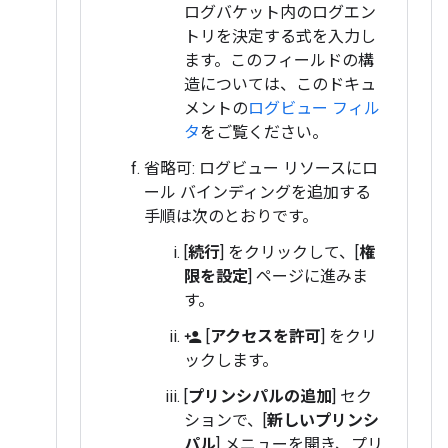
ログバケット内のログエン
トリを決定する式を入力し
ます。このフィールドの構
造については、このドキュ
メントの
ログビュー フィル
タ
をご覧ください。
省略可: ログビュー リソースにロ
ール バインディングを追加する
手順は次のとおりです。
[
続行
] をクリックして、[
権
限を設定
] ページに進みま
す。
[
アクセスを許可
] をクリ
person_add
ックします。
[
プリンシパルの追加
] セク
ションで、[
新しいプリンシ
パル
] メニューを開き、プリ