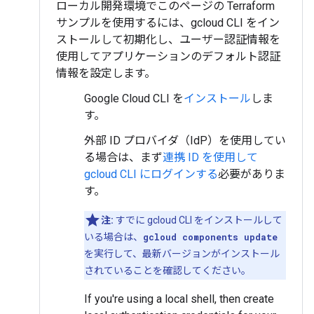
ローカル開発環境でこのページの Terraform
サンプルを使用するには、gcloud CLI をイン
ストールして初期化し、ユーザー認証情報を
使用してアプリケーションのデフォルト認証
情報を設定します。
Google Cloud CLI を
インストール
しま
す。
外部 ID プロバイダ（IdP）を使用してい
る場合は、まず
連携 ID を使用して
gcloud CLI にログインする
必要がありま
す。
注:
すでに gcloud CLI をインストールして
いる場合は、
gcloud components update
を実行して、最新バージョンがインストール
されていることを確認してください。
If you're using a local shell, then create