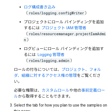
ログ構成書き込み
（
roles/logging.configWriter
）
プロジェクトにロール バインディングを追加
するには:
プロジェクト IAM 管理者
（
roles/resourcemanager.projectIamAdmi
n
）
ログビューにロール バインディングを追加す
るには:
Logging 管理者
（
roles/logging.admin
）
ロールの付与については、
プロジェクト、フォル
ダ、組織に対するアクセス権の管理
をご覧くださ
い。
必要な権限は、
カスタムロール
や他の
事前定義ロー
ル
から取得することもできます。
Select the tab for how you plan to use the samples on