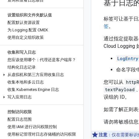
查询和查看日志条目
基于日志
设置组织和文件夹默认值
标签可让基于日
配置默认资源设置
签
。
为 Logging 配置 CMEK
使用自定义组织政策
通过指定提取器
Cloud Lo
收集和写入日志
LogEntry
您应该使用哪个：代理还是客户端库？
结构化日志记录
命名字段中
从虚拟机和第三方应用收集日志
您可以从
http
收集本地和多云日志
textPayload
收集 Kubernetes Engine 日志
误组的 ID。
写入应用日志
如需了解正则
控制访问权限
配置日志范围
请勿将敏感信息
使用 IAM 进行访问权限控制
使用标记管理对日志存储桶的访问权限
注意
：仅在需要标识