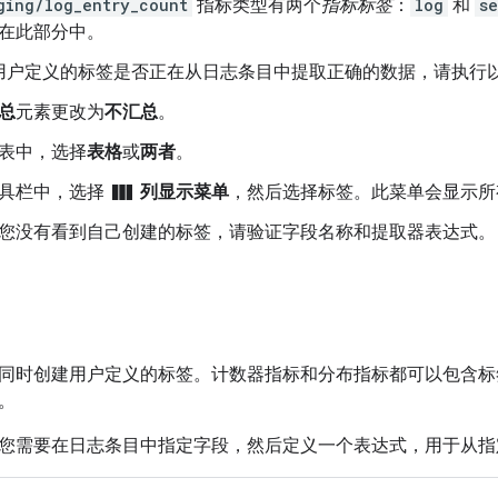
ging/log_entry_count
指标类型有两个
指标标签
：
log
和
se
在此部分中。
用户定义的标签是否正在从日志条目中提取正确的数据，请执行
总
元素更改为
不汇总
。
表中，选择
表格
或
两者
。
view_column
具栏中，选择
列显示菜单
，然后选择标签。此菜单会显示所
您没有看到自己创建的标签，请验证字段名称和提取器表达式。
同时创建用户定义的标签。计数器指标和分布指标都可以包含标
。
您需要在日志条目中指定字段，然后定义一个表达式，用于从指