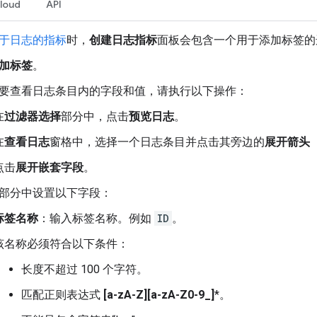
loud
API
于日志的指标
时，
创建日志指标
面板会包含一个用于添加标签的
加标签
。
要查看日志条目内的字段和值，请执行以下操作：
在
过滤器选择
部分中，点击
预览日志
。
在
查看日志
窗格中，选择一个日志条目并点击其旁边的
展开箭头
navi
点击
展开嵌套字段
。
部分中设置以下字段：
标签名称
：输入标签名称。例如
ID
。
该名称必须符合以下条件：
长度不超过 100 个字符。
匹配正则表达式
[a-zA-Z][a-zA-Z0-9_]
*。