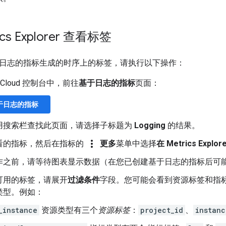
cs Explorer 查看标签
日志的指标生成的时序上的标签，请执行以下操作：
e Cloud 控制台中，前往
基于日志的指标
页面：
于日志的指标
用搜索栏查找此页面，请选择子标题为
Logging
的结果。
more_vert
看的指标，然后在指标的
更多
菜单中选择
在 Metrics Explo
作之前，请等待图表显示数据（在您已创建基于日志的指标后可
可用的标签，请展开
过滤条件
字段。您可能会看到资源标签和指
类型。例如：
_instance
资源类型有三个
资源标签
：
project_id
、
instanc