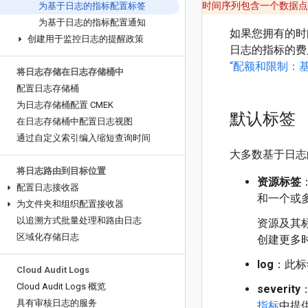
时间序列包含一个数据点
为基于日志的指标配置标签
为基于日志的指标配置通知
如果您拥有的时
创建用于监控日志的提醒政策
日志的指标的
“配额和限制：
将日志存储在日志存储桶中
配置日志存储桶
为日志存储桶配置 CMEK
默认标签
在日志存储桶中配置日志视图
通过自定义索引编入缩短查询时间
大多数基于日志
将日志路由到目标位置
资源标签
配置日志接收器
和一个或多
为文件夹和组织配置接收器
以追溯方式批量处理和路由日志
资源及其标
区域化存储日志
创建更多
log
：此标
Cloud Audit Logs
Cloud Audit Logs 概览
severity
具有审核日志的服务
指标
中提