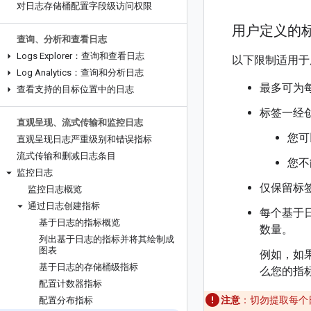
对日志存储桶配置字段级访问权限
用户定义的
查询、分析和查看日志
Logs Explorer：查询和查看日志
以下限制适用于
Log Analytics：查询和分析日志
最多可为每
查看支持的目标位置中的日志
标签一经
直观呈现、流式传输和监控日志
您可
直观呈现日志严重级别和错误指标
流式传输和删减日志条目
您不
监控日志
仅保留标签
监控日志概览
通过日志创建指标
每个基于日
基于日志的指标概览
数量。
列出基于日志的指标并将其绘制成
图表
例如，如果
基于日志的存储桶级指标
么您的指标
配置计数器指标
注意
：切勿提取每个
配置分布指标