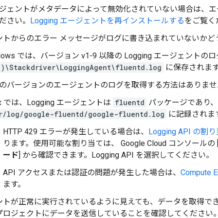
ジェントがメタデータによって無効化されていない場合は、エ
ださい。
Logging エージェントを再インストールする
をご覧く
ントからのエラー メッセージがログに書き込まれていないかど
ndows では、バージョン v1-9 以降の Logging エージェントの
6)\Stackdriver\LoggingAgent\fluentd.log
に保存されま
のバージョンのエージェントのログを取得する方法はありませ
ux では、Logging エージェントは
fluentd
パッケージであり、
r/log/google-fluentd/google-fluentd.log
に記録されま
HTTP 429 エラーが発生している場合は、
Logging API の割
ります。使用可能な割り当ては、 Google Cloud コンソールの 
ード
] から確認できます。Logging API を選択してください。
API アクセスまたは認証の問題が発生した場合は、
Compute
ます。
ントが正常に実行されているように見えても、データを取得で
プロジェクトにデータを送信していることを確認してください