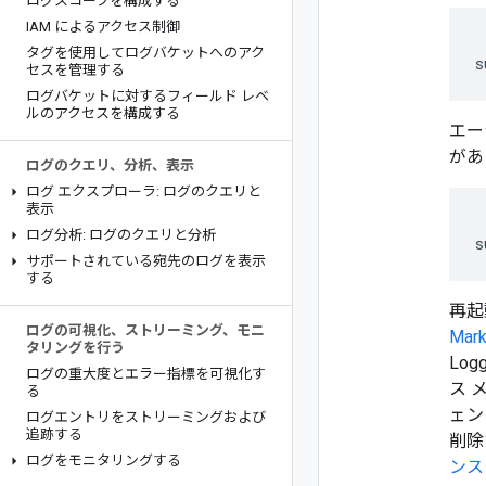
ログスコープを構成する
IAM によるアクセス制御
タグを使用してログバケットへのアク
セスを管理する
ログバケットに対するフィールド レベ
ルのアクセスを構成する
エー
があ
ログのクエリ、分析、表示
ログ エクスプローラ: ログのクエリと
表示
ログ分析: ログのクエリと分析
サポートされている宛先のログを表示
する
再起
ログの可視化、ストリーミング、モニ
Mark
タリングを行う
Lo
ログの重大度とエラー指標を可視化す
ス 
る
ェン
ログエントリをストリーミングおよび
追跡する
削除
ログをモニタリングする
ンス