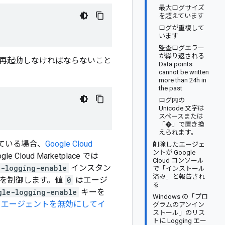
最大ログサイズ
を超えています
ログが重複して
います
監査ログエラー
が繰り返される:
再起動しなければならないこと
Data points
cannot be written
more than 24h in
the past
ログ内の
Unicode 文字は
スペースまたは
「�」で置き換
えられます。
されている場合、
Google Cloud
削除したエージェ
ントが Google
ud Marketplace では
Cloud コンソール
e-logging-enable
インスタン
で「インストール
済み」と報告され
タスを制御します。値
0
はエージ
る
gle-logging-enable
キーを
Windows の「プロ
ing エージェントを無効にしてイ
グラムのアンイン
ストール」のリス
トに Logging エー