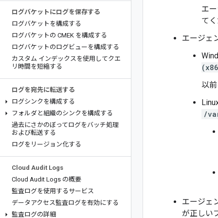
エー
ログバケットにログを保存する
てく
ログバケットを構成する
ログバケットの CMEK を構成する
エージェ
ログバケットのログビューを構成する
Wi
カスタム インデックスを使用してクエ
リ時間を短縮する
(x8
以前
ログを宛先に転送する
ログシンクを構成する
Lin
フォルダと組織のシンクを構成する
/va
過去にさかのぼってログをバッチ処理
および転送する
ログをリージョン化する
Cloud Audit Logs
Cloud Audit Logs の概要
監査ログを使用するサービス
エージェ
データアクセス監査ログを有効にする
が正しい
監査ログの詳細