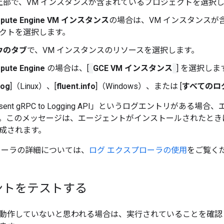
上部で、VM インスタンスが含まれているプロジェクトを選択
pute Engine VM インスタンス
の場合は、VM インスタンスが含まれ
クトを選択します。
ウのタブ
で、VM インスタンスのリソースを選択します。
pute Engine
の場合は、[
GCE VM インスタンス
] を選択しま
log
]（Linux）、[
fluent.info
]（Windows）、または [
すべてのロ
lly sent gRPC to Logging API」というログエントリが
。このメッセージは、エージェントがインストールされたときに
成されます。
ローラの詳細については、
ログ エクスプローラの使用
をご覧く
ントをテストする
動作していないと思われる場合は、実行されていることを確認し、L