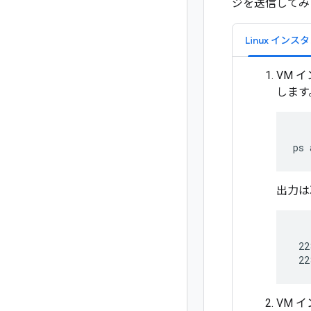
ジを送信してみ
Linux インス
VM 
します
出力は
 22
VM 