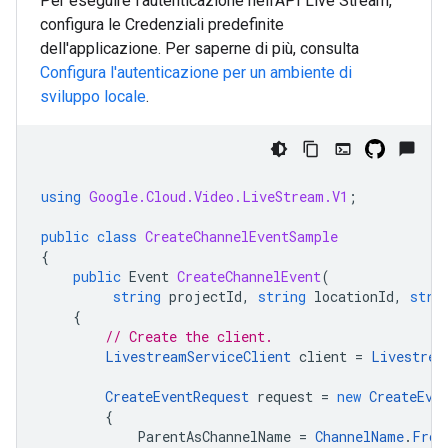
Per eseguire l'autenticazione nell'API Live Stream,
configura le Credenziali predefinite
dell'applicazione. Per saperne di più, consulta
Configura l'autenticazione per un ambiente di
sviluppo locale
.
using
Google.Cloud.Video.LiveStream.V1
;
public
class
CreateChannelEventSample
{
public
Event
CreateChannelEvent
(
string
projectId
,
string
locationId
,
stri
{
// Create the client.
LivestreamServiceClient
client
=
Livestrea
CreateEventRequest
request
=
new
CreateEve
{
ParentAsChannelName
=
ChannelName
.
From