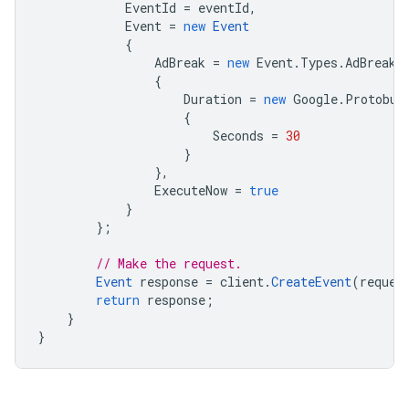
EventId
=
eventId
,
Event
=
new
Event
{
AdBreak
=
new
Event
.
Types
.
AdBreakT
{
Duration
=
new
Google
.
Protobuf
{
Seconds
=
30
}
},
ExecuteNow
=
true
}
};
// Make the request.
Event
response
=
client
.
CreateEvent
(
reques
return
response
;
}
}