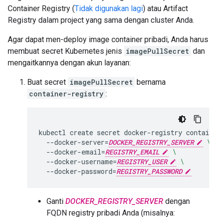
Container Registry (
Tidak digunakan lagi
) atau Artifact
Registry dalam project yang sama dengan cluster Anda.
Agar dapat men-deploy image container pribadi, Anda harus
membuat secret Kubernetes jenis
imagePullSecret
dan
mengaitkannya dengan akun layanan:
Buat secret
imagePullSecret
bernama
container-registry
:
kubectl
create
secret
docker-registry
containe
--docker-server
=
DOCKER_REGISTRY_SERVER
\
--docker-email
=
REGISTRY_EMAIL
\
--docker-username
=
REGISTRY_USER
\
--docker-password
=
REGISTRY_PASSWORD
Ganti
DOCKER_REGISTRY_SERVER
dengan
FQDN registry pribadi Anda (misalnya: