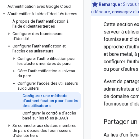
Remarque
: Si vous
Authentification avec Google Cloud
ultérieure, envisagez d'ut
S'authentifier à l'aide d'identités tierces
À propos de l'authentification à
Cette section ex
l'aide d'identités tierces
serveur à utilise
Configurer des fournisseurs
d'identité
fournisseur d'ide
Configurer l'authentification et
approche d'authe
l'accès des utilisateurs
et bare metal, à
Configurer l'authentification pour
configurer l'auth
les clusters membres du parc
ou pour d'autres
Gérer l'authentification au niveau
du parc
Avant de partag
Configurer l'accès des utilisateurs
aux clusters
administrateur d
Configurer une méthode
de domaine comp
d'authentification pour l'accès
fournisseur d'ide
des utilisateurs
Configurer le contrôle d'accès
basé sur les rôles (RBAC)
Partager un
Se connecter aux clusters membres
de parc depuis des fournisseurs
Au lieu d'un fich
d'identité tiers