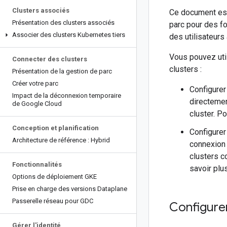
Clusters associés
Ce document es
Présentation des clusters associés
parc pour des fou
Associer des clusters Kubernetes tiers
des utilisateurs
Vous pouvez util
Connecter des clusters
clusters :
Présentation de la gestion de parc
Créer votre parc
Configurer
Impact de la déconnexion temporaire
directemen
de Google Cloud
cluster. P
Conception et planification
Configurer
Architecture de référence : Hybrid
connexion 
clusters c
Fonctionnalités
savoir plu
Options de déploiement GKE
Prise en charge des versions Dataplane
Passerelle réseau pour GDC
Configure
Gérer l'identité