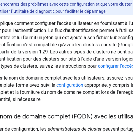
 rencontrez des problèmes avec cette configuration et que votre cluster 
iliser l'
utilitaire de diagnostic
pour faciliter le dépannage.
plique comment configurer l'accès utilisateur en fournissant à l'u
r pour l'authentification. Le flux d'authentification permet à l'uti
ntité et lui fournit un jeton qui est ajouté à son fichier kubeconfi
ntification n'est compatible qu'avec les clusters sur site (Goog
 partir de la version 1.29. Les autres types de clusters ne sont 
entification pour des clusters sur site à l'aide d'une version log
 types de clusters, suivez les instructions pour
configurer l'accè
er le nom de domaine complet avec les utilisateurs, assurez-vo
e plate-forme avez suivi la
configuration
appropriée, y compris l
let et la fourniture du nom de domaine complet lors de l'enreg
ntité, si nécessaire.
 nom de domaine complet (FQDN) avec les utilis
ier de configuration, les
administrateurs de cluster
peuvent parta