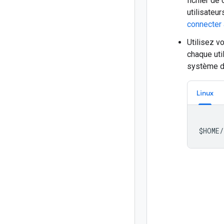
fichier de
utilisateu
connecter 
Utilisez vo
chaque uti
système d'
Linux
$HOME/