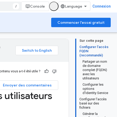
/
Console
Connexion
Commencer l'essai gratuit
Sur cette page
Configurer l'accès
e
FQDN
(recommandé)
Partager un nom
de domaine
complet (FQDN)
ntenu vous a-t-il été utile ?
avec les
utilisateurs
Configurer les
Envoyer des commentaires
options
 utilisateurs
d'Identity Service
Configurer l'accès
basé sur des
fichiers
Générer la