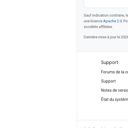
Sauf indication contraire, 
une licence
Apache 2.0
. P
sociétés affiliées.
Dernière mise à jour le 202
Produits et tarification
Support
Voir tous les produits
Forums de la
Tarifs de Google Cloud
Support
Google Cloud Marketplace
Notes de versi
Contacter le service commercial
État du systè