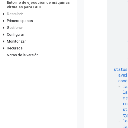
Entorno de ejecución de máquinas
virtuales para GDC
Descubrir
Primeros pasos
Gestionar
Configurar
Monitorizar
Recursos
Notas de la versión
status
avai
cond
-
la
la
me
re
st
ty
-
la
la