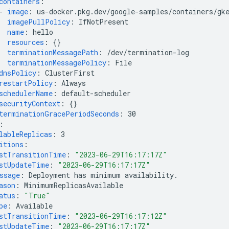
containers
:
-
image
:
us-docker.pkg.dev/google-samples/containers/gk
imagePullPolicy
:
IfNotPresent
name
:
hello
resources
:
{}
terminationMessagePath
:
/dev/termination-log
terminationMessagePolicy
:
File
dnsPolicy
:
ClusterFirst
restartPolicy
:
Always
schedulerName
:
default-scheduler
securityContext
:
{}
terminationGracePeriodSeconds
:
30
:
lableReplicas
:
3
itions
:
stTransitionTime
:
"2023-06-29T16:17:17Z"
stUpdateTime
:
"2023-06-29T16:17:17Z"
ssage
:
Deployment has minimum availability.
ason
:
MinimumReplicasAvailable
atus
:
"True"
pe
:
Available
stTransitionTime
:
"2023-06-29T16:17:12Z"
stUpdateTime
:
"2023-06-29T16:17:17Z"