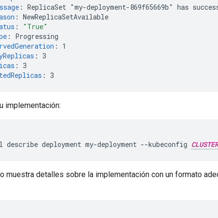
ssage
:
ReplicaSet "my-deployment-869f65669b" has succes
ason
:
NewReplicaSetAvailable
atus
:
"True"
pe
:
Progressing
rvedGeneration
:
1
yReplicas
:
3
icas
:
3
tedReplicas
:
3
u implementación:
l
describe
deployment
my-deployment
--kubeconfig
CLUSTE
do muestra detalles sobre la implementación con un formato adec