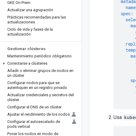
metada
GKE On-Prem
name
Actualizar una agrupación
spec
:
Prácticas recomendadas para las
sele
actualizaciones
ma
Ciclo de vida y fases de la
actualización
repl
Gestionar clústeres
temp
me
Mantenimiento periódico obligatorio
Conectarse a clústeres
Añadir o eliminar grupos de nodos en
un clúster
sp
Configurar nodos para que se
autentiquen en un registro privado
Actualizar credenciales y secretos del
clúster
Configurar el DNS de un clúster
Ajustar el rendimiento de los nodos
Usa
kube
Configurar el autoescalado de
pods vertical
Poner los nodos en modo de