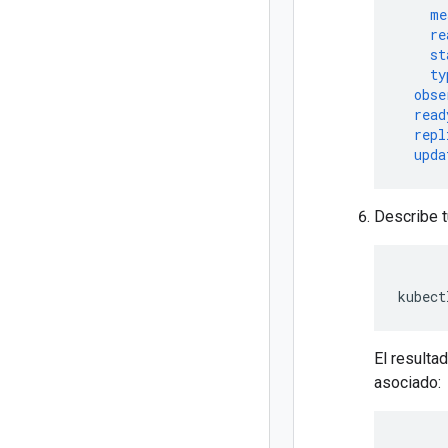
me
re
st
ty
obse
read
repl
upda
Describe t
kubect
El resulta
asociado: