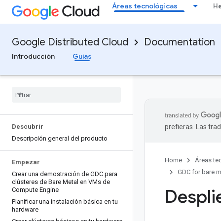
s
Áreas tecnológicas
He
Google Distributed Cloud
Documentation
Introducción
Guías
Descubrir
prefieras. Las tr
Descripción general del producto
Home
Áreas te
Empezar
GDC for bare m
Crear una demostración de GDC para
clústeres de Bare Metal en VMs de
Despli
Compute Engine
Planificar una instalación básica en tu
hardware