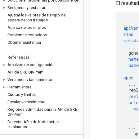
Solucionar problemas por componente
El resulta
Recuperar y restaurar
Ajustar los valores de tiempo de
espera de los trabajos
Acerca de los errores
apiVer
kind
:
Problemas conocidos
metada
Obtener asistencia
...
gene
Referencia
name
Archivos de configuración
name
...
API de GKE On-Prem
spec
:
Versiones y lanzamientos
...
Herramientas
repl
Cuotas y límites
revi
Escalar verticalmente
sele
ma
Regiones admitidas para la API de GKE
On-Prem
Detectar APIs de Kubernetes
eliminadas
...
sp