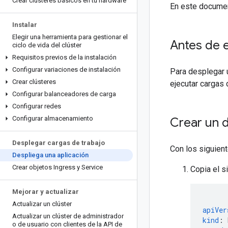
Crear clústeres básicos en tu hardware
En este documen
Instalar
Elegir una herramienta para gestionar el
Antes de 
ciclo de vida del clúster
Requisitos previos de la instalación
Configurar variaciones de instalación
Para desplegar u
Crear clústeres
ejecutar cargas 
Configurar balanceadores de carga
Configurar redes
Configurar almacenamiento
Crear un 
Desplegar cargas de trabajo
Con los siguien
Despliega una aplicación
Crear objetos Ingress y Service
Copia el s
Mejorar y actualizar
Actualizar un clúster
apiVer
Actualizar un clúster de administrador
kind
:
o de usuario con clientes de la API de