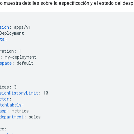
do muestra detalles sobre la especificación y el estado del desp
sion
:
apps/v1
Deployment
ta
:
ration
:
1
:
my-deployment
space
:
default
icas
:
3
sionHistoryLimit
:
10
ctor
:
tchLabels
:
app
:
metrics
department
:
sales
ec
: