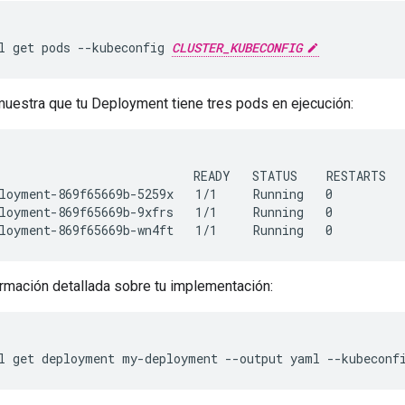
l
get
pods
--kubeconfig
CLUSTER_KUBECONFIG
muestra que tu Deployment tiene tres pods en ejecución:
                           READY   STATUS    RESTARTS   
loyment-869f65669b-5259x   1/1     Running   0          
loyment-869f65669b-9xfrs   1/1     Running   0          
rmación detallada sobre tu implementación:
l
get
deployment
my-deployment
--output
yaml
--kubeconf