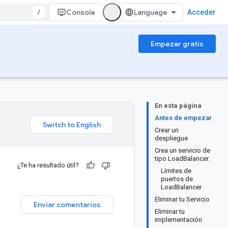
/
Consola
Acceder
Empezar gratis
En esta página
Antes de empezar
Crear un
despliegue
Crea un servicio de
tipo LoadBalancer.
¿Te ha resultado útil?
Límites de
puertos de
LoadBalancer
Eliminar tu Servicio
Enviar comentarios
Eliminar tu
implementación