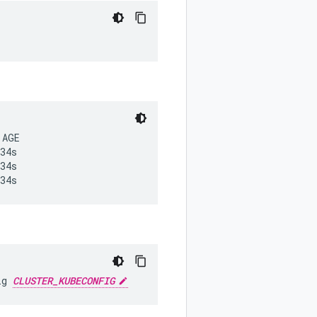
AGE

34s

34s

ig
CLUSTER_KUBECONFIG