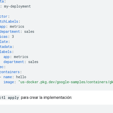
ta
:
:
my-deployment
ctor
:
tchLabels
:
app
:
metrics
department
:
sales
icas
:
3
late
:
tadata
:
labels
:
app
:
metrics
department
:
sales
ec
:
containers
:
-
name
:
hello
image
:
"us-docker.pkg.dev/google-samples/containers/g
ctl apply
para crear la implementación: