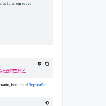
sfully progressed.
R_KUBECONFIG
uado, incluido el
ReplicaSet