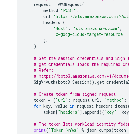
request
=
AWSRequest
(
method
=
"POST"
,
url
=
"https://sts.amazonaws.com/?Actio
headers
=
{
"Host"
:
"sts.amazonaws.com"
,
"x-goog-cloud-target-resource"
:
f
},
)
# Set the session credentials and Sign th
# get_credentials loads the required cred
# Refer:
# https://boto3.amazonaws.com/v1/document
SigV4Auth
(
boto3
.
Session
()
.
get_credentials
# Create token from signed request.
token
=
{
"url"
:
request
.
url
,
"method"
:
re
for
key
,
value
in
request
.
headers
.
items
()
token
[
"headers"
]
.
append
({
"key"
:
key
,
# The token lets workload identity federa
print
(
"Token:
\n
%s
"
%
json
.
dumps
(
token
,
i