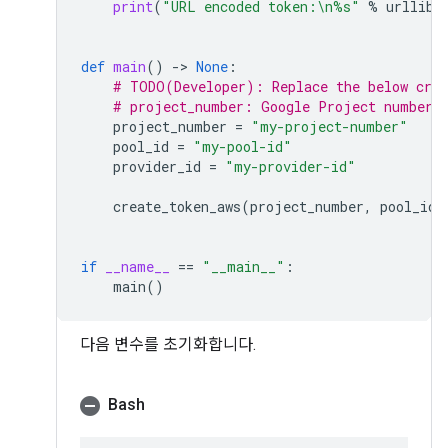
print
(
"URL encoded token:
\n
%s
"
%
urllib
.
def
main
()
-
> 
None
:
# TODO(Developer): Replace the below cred
# project_number: Google Project number 
project_number
=
"my-project-number"
pool_id
=
"my-pool-id"
provider_id
=
"my-provider-id"
create_token_aws
(
project_number
,
pool_id
,
if
__name__
==
"__main__"
:
main
()
다음 변수를 초기화합니다.
Bash