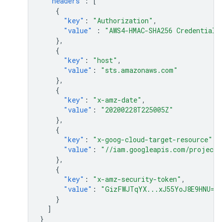
"headers"
:
[
{
"key"
:
"Authorization"
,
"value"
:
"AWS4-HMAC-SHA256 Credential=
},
{
"key"
:
"host"
,
"value"
:
"sts.amazonaws.com"
},
{
"key"
:
"x-amz-date"
,
"value"
:
"20200228T225005Z"
},
{
"key"
:
"x-goog-cloud-target-resource"
,
"value"
:
"//iam.googleapis.com/projects
},
{
"key"
:
"x-amz-security-token"
,
"value"
:
"GizFWJTqYX...xJ55YoJ8E9HNU="
}
]
}