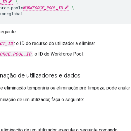
_ID
\
orce-pool
=
WORKFORCE_POOL_ID
\
ion
=
seguinte:
CT_ID
: o ID do recurso do utilizador a eliminar.
ORCE_POOL_ID
: o ID do Workforce Pool.
inação de utilizadores e dados
e eliminação temporária ou eliminação pré-limpeza, pode anular 
iminação de um utilizador, faça o seguinte:
a eliminação de um utilizador, execute o seguinte comando: