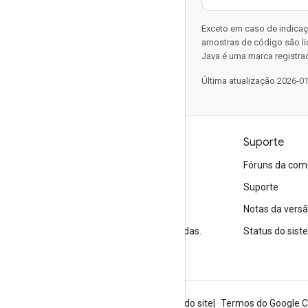
Exceto em caso de indicaç
amostras de código são l
Java é uma marca registrad
Última atualização 2026-0
Produtos e preços
Suporte
Veja todos os produtos
Fóruns da com
Preços do Google Cloud
Suporte
Google Cloud Marketplace
Notas da vers
Entre em contato com a equipe de vendas.
Status do sis
Sobre o Google
Privacidade
Termos do site
Termos do Google C