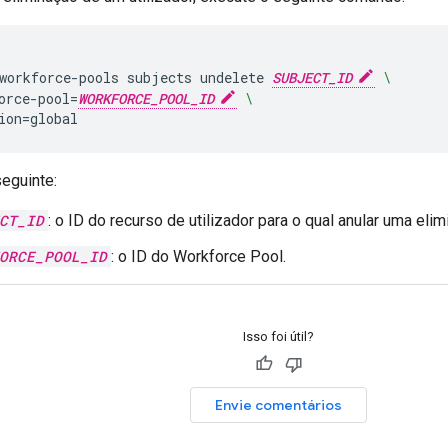
workforce-pools
subjects
undelete
SUBJECT_ID
\
orce-pool
=
WORKFORCE_POOL_ID
\
ion
=
seguinte:
CT_ID
: o ID do recurso de utilizador para o qual anular uma elim
ORCE_POOL_ID
: o ID do Workforce Pool.
Isso foi útil?
Envie comentários