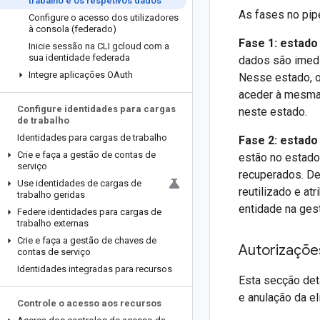
trabalho e os respetivos dados
As fases no pip
Configure o acesso dos utilizadores
à consola (federado)
Fase 1: estado
Inicie sessão na CLI gcloud com a
sua identidade federada
dados são imedi
Integre aplicações OAuth
Nesse estado, o
aceder à mesma,
Configure identidades para cargas
neste estado.
de trabalho
Identidades para cargas de trabalho
Fase 2: estado
Crie e faça a gestão de contas de
estão no estado
serviço
recuperados. De
Use identidades de cargas de
reutilizado e at
trabalho geridas
entidade na ges
Federe identidades para cargas de
trabalho externas
Crie e faça a gestão de chaves de
Autorizaçõe
contas de serviço
Identidades integradas para recursos
Esta secção det
e anulação da el
Controle o acesso aos recursos