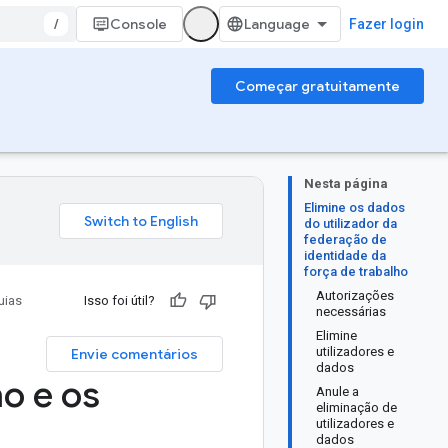
/
Console
Fazer login
Começar gratuitamente
Nesta página
Elimine os dados
do utilizador da
federação de
identidade da
força de trabalho
Autorizações
uias
Isso foi útil?
necessárias
Elimine
utilizadores e
Envie comentários
dados
ho e os
Anule a
eliminação de
utilizadores e
dados