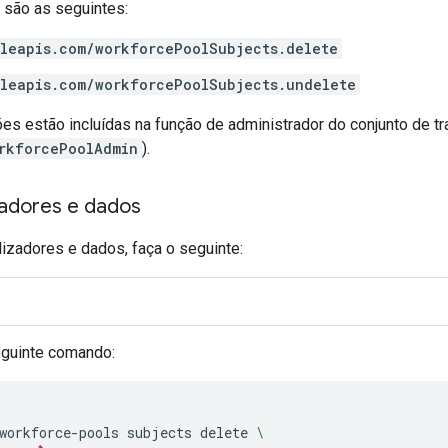
 são as seguintes:
leapis.com/workforcePoolSubjects.delete
leapis.com/workforcePoolSubjects.undelete
ões estão incluídas na função de administrador do conjunto de t
rkforcePoolAdmin
).
izadores e dados
ilizadores e dados, faça o seguinte:
eguinte comando:
workforce-pools
subjects
delete
\