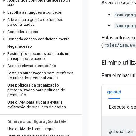
Acerca dos controlos de acesso da
As autorizações
IAM
Escolha as funções a conceder
iam.goog
Crie e faça a gestão de funções
personalizadas
iam.goog
Conceder acesso
Estas autorizaç
Conceda acesso condicionalmente
(
roles/iam.wo
Negar acesso
Restringir os recursos aos quais um
principal pode aceder
Elimine util
Acesso elevado temporário
Teste as autorizações para interfaces
Para eliminar ut
do utilizador personalizadas
Use políticas da organização
personalizadas para políticas de
gcloud
permissão
Use o IAM para ajudar a evitar a
Execute o s
exfiltração de pipelines de dados
Otimize a configuração da IAM
Use o IAM de forma segura
gcloud
iam