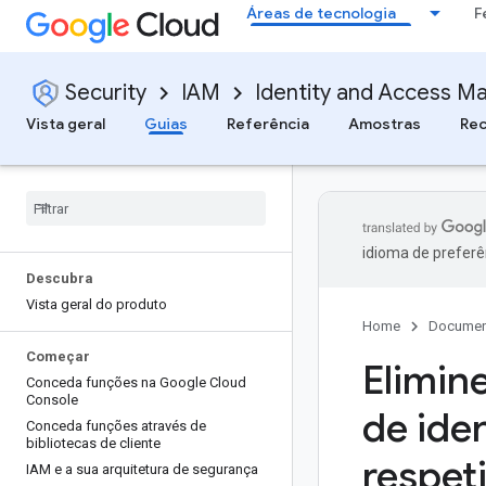
Áreas de tecnologia
F
Security
IAM
Identity and Access M
Vista geral
Guias
Referência
Amostras
Rec
idioma de preferê
Descubra
Vista geral do produto
Home
Documen
Começar
Elimin
Conceda funções na Google Cloud
Console
de ide
Conceda funções através de
bibliotecas de cliente
respet
IAM e a sua arquitetura de segurança