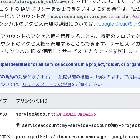
roles/storage.objectViewer
）を付与できます。また、アプ
ェクトの IAM ポリシーを変更できないようにする場合は、拒
ービス アカウントが
resourcemanager.projects.setIamPol
ンシパルのアクセス管理の詳細については、
Google Cloudの
 アカウントのアクセス権を管理することも、特定のプロジェ
カウントのアクセス権を管理することもできます。サービス ア
プリンシパル ID を使用してサービス アカウントを参照します
identifiers for all service accounts in a project, folder, or organ
有の規約
の対象となります。 一般提供前の機能は「現状のまま」で提供
については、
リリース ステージの説明
をご覧ください。
イプ
プリンシパル ID
serviceAccount:
SA_EMAIL_ADDRESS
アカ
serviceAccount:my-service-account@my-project
例
:
principalSet://cloudresourcemanager.googleapis
のすべ