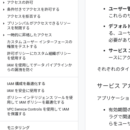
アクセスの許可
ユーザー
条件付きでアクセスを許可する
これらの
アクセスを拒否する
プリンシパルがアクセスできるリソー
デフォル
スを制限する
る、ユー
一時的に昇格したアクセス
必要があ
カスタム ユーザー インターフェースの
権限をテストする
サービス
許可ポリシーにカスタム組織ポリシー
ースにア
を使用する
IAM を使用してデータ パイプラインか
それぞれのタイ
らの漏洩を防ぐ
IAM 構成を最適化する
サービス ア
IAM を安全に使用する
ポリシー インテリジェンス ツールを使
アプリケーショ
用して IAM ポリシーを最適化する
VPC Service Controls を使用して IAM
有効期間の
を保護する
ラグで関
らをユー
モニタリング