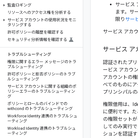
サービス 
監査ロギング
ます。サ
リソースへのアクセス権を分析する
限り
サー
サービス アカウントの使用状況をモニ
タリングする
サービス アカ
許可ポリシーの履歴を確認する
セキュリティ分析情報を確認する
サービス ア
トラブルシューティング
権限に関するエラー メッセージのトラ
認証されたプリ
ブルシューティング
ービス アカウ
許可ポリシーと拒否ポリシーのトラブ
アカウントの権
ルシューティング
べてのものにア
サービス アカウントに関する組織のポ
リシーエラーのトラブルシューティン
プリンシパルの
グ
ポリシーとロールのバインドでの
権限借用は、Ide
withcond のトラブルシューティング
に便利です。た
Workforce Identity 連携のトラブルシュ
の権限セットが
ーティング
してのみ実行でき
Workload Identity 連携のトラブルシュ
ーティング
ションを認証す