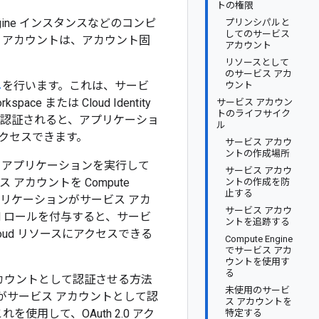
トの権限
gine インスタンスなどのコンピ
プリンシパルと
してのサービス
 アカウントは、アカウント固
アカウント
リソースとして
のサービス アカ
し
を行います。これは、サービ
ウント
kspace または Cloud Identity
サービス アカウン
トのライフサイク
て認証されると、アプリケーショ
ル
クセスできます。
サービス アカウ
ントの作成場所
、アプリケーションを実行して
サービス アカウ
アカウントを Compute
ントの作成を防
止する
プリケーションがサービス アカ
サービス アカウ
M ロールを付与すると、サービ
ントを追跡する
oud リソースにアクセスできる
Compute Engine
でサービス アカ
ウントを使用す
る
カウントとして認証させる方法
未使用のサービ
がサービス アカウントとして認
ス アカウントを
使用して、OAuth 2.0 アク
特定する