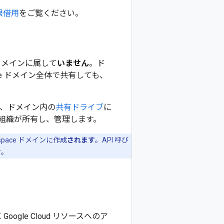
限借用
をご覧ください。
 ドメインに属して
いません
。ド
space ドメイン全体で共有しても、
だし、ドメイン内の
共有ドライブ
に
組織が所有し、管理します。
kspace ドメインに作成
されます
。API 呼び
す。
ogle Cloud リソースへのア