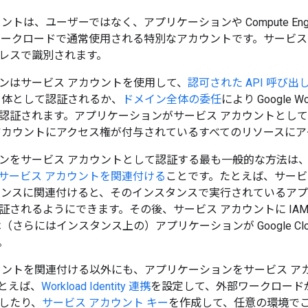
ントは、ユーザーではなく、アプリケーションや Compute En
ワークロードで通常使用される特別なアカウントです。サービス
レスで識別されます。
ンはサービス アカウントを使用して、
認可された API 呼び出
自体として認証されるか、
ドメイン全体の委任
により Google Wor
認証されます。アプリケーションがサービス アカウントとし
アカウントにアクセス権が付与されているすべてのリソースにア
ンをサービス アカウントとして認証する最も一般的な方法は
サービス アカウントを関連付ける
ことです。たとえば、サービス 
インスタンスに関連付けると、そのインスタンスで実行されているア
証されるようにできます。その後、サービス アカウントに IA
（さらにはインスタンス上の）アプリケーションが Google Cl
。
ウントを関連付ける以外にも、アプリケーションをサービス ア
とえば、
Workload Identity 連携
を設定して、外部ワークロード
したり、
サービス アカウント キー
を作成して、任意の環境でこれを