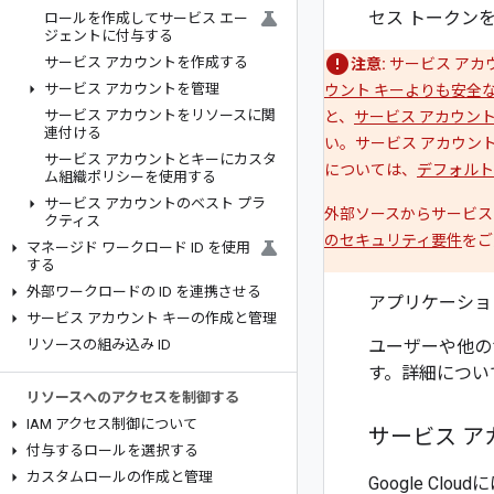
セス トークン
ロールを作成してサービス エー
ジェントに付与する
サービス アカウントを作成する
注意:
サービス アカ
サービス アカウントを管理
ウント キーよりも安全
サービス アカウントをリソースに関
と、
サービス アカウン
連付ける
い。サービス アカウン
サービス アカウントとキーにカスタ
については、
デフォルト
ム組織ポリシーを使用する
サービス アカウントのベスト プラ
外部ソースからサービス
クティス
のセキュリティ要件
をご
マネージド ワークロード ID を使用
する
外部ワークロードの ID を連携させる
アプリケーショ
サービス アカウント キーの作成と管理
リソースの組み込み ID
ユーザーや他の
す。詳細につい
リソースへのアクセスを制御する
IAM アクセス制御について
サービス ア
付与するロールを選択する
カスタムロールの作成と管理
Google C